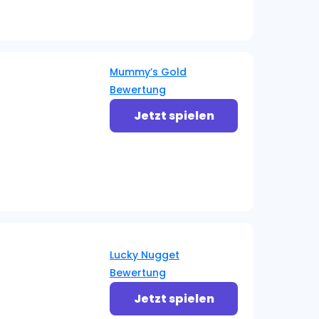
Mummy’s Gold
Bewertung
Jetzt spielen
Lucky Nugget
Bewertung
Jetzt spielen