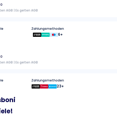
40
lten AGB
|
Es gelten AGB
ele
Zahlungsmethoden
6+
40
lten AGB
|
Es gelten AGB
ele
Zahlungsmethoden
23+
sboni
iele!