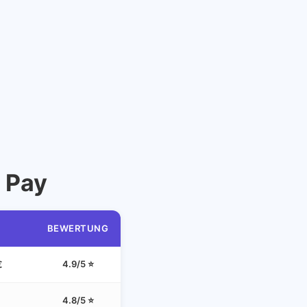
e Pay
BEWERTUNG
€
4.9/5 ⭐️
4.8/5 ⭐️