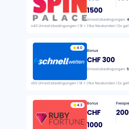
1500
Umsatzbedingungen:
x40 Umsatzbedingungen | 18 + | Nur Neukunden |
Es ge
4.0
Bonus
CHF 300
Umsatzbedingungen:
5
x50 Umsatzbedingungen | 18 + | Nur Neukunden |
Es ge
Bonus
Freispi
4.3
CHF
200
1000