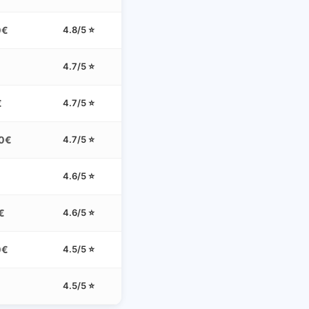
0€
4.8/5 ⭐️
4.7/5 ⭐️
€
4.7/5 ⭐️
00€
4.7/5 ⭐️
4.6/5 ⭐️
€
4.6/5 ⭐️
0€
4.5/5 ⭐️
4.5/5 ⭐️