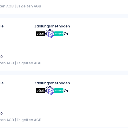
lten AGB
|
Es gelten AGB
ele
Zahlungsmethoden
7+
40
lten AGB
|
Es gelten AGB
ele
Zahlungsmethoden
7+
40
lten AGB
|
Es gelten AGB