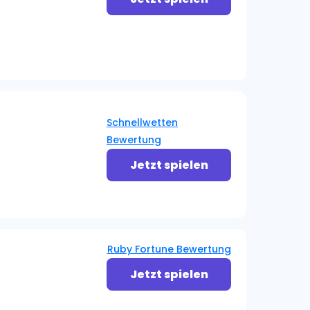
Schnellwetten
Bewertung
Jetzt spielen
Ruby Fortune Bewertung
Jetzt spielen