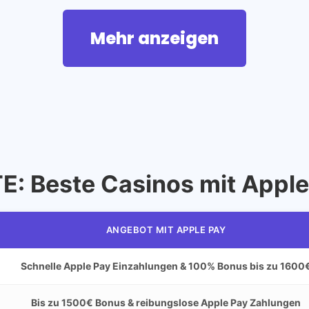
Mehr anzeigen
E: Beste Casinos mit Appl
ANGEBOT MIT APPLE PAY
Schnelle Apple Pay Einzahlungen & 100% Bonus bis zu 1600
Bis zu 1500€ Bonus & reibungslose Apple Pay Zahlungen