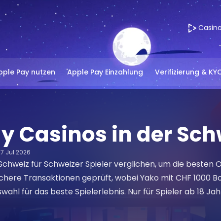
Casin
pple Pay nutzen
Apple Pay Einzahlung
Verifizierung & KY
rCard
f Duty
kie Policy
er8 Bewertung
VegasHero Casino
Crazy Time
TWINT
Hotbet Buchmacher
Verantwortungsvolles Spielen
21 Casino
Lightning Roulette
ecard
O
schäftsbedingungen
yio Bewertung
Spinit Casino
Treasure Island
PayPal
BetBeast Buchmacher
Jackpot City Casino
XXXtreme Lightning Roulette
2
tungsausschluss
narium Bewertung
Spin Away Casino
Live Monopoly
Skrill
Weltbet Buchmacher
Mega Fire Blaze Roulette
y Casinos in der Schw
e of Legends
zimbo Bewertung
NYspins Casino
Funky Time
Sofort
Betobet Buchmacher
Power Up Roulette
atch
tvibe Bewertung
Sweet Bonanza Candyland
Neteller
1Bet Buchmacher
Immersive Roulette
aft 2
wnPlay Bewertung
Monopoly Big Baller
Klarna
22bet Buchmacher
Lucky Ball Roulette
 27 Jul 2026
ngmaker Bewertung
Crazy Coin Flip
ivibet Buchmacher
Red Door Roulette
Schweiz für Schweizer Spieler verglichen, um die besten 
verPlay Bewertung
Azure Blackjack
Prontobet Buchmacher
chere Transaktionen geprüft, wobei Yako mit CHF 1000 Bo
wahl für das beste Spielerlebnis. Nur für Spieler ab 18 Jah