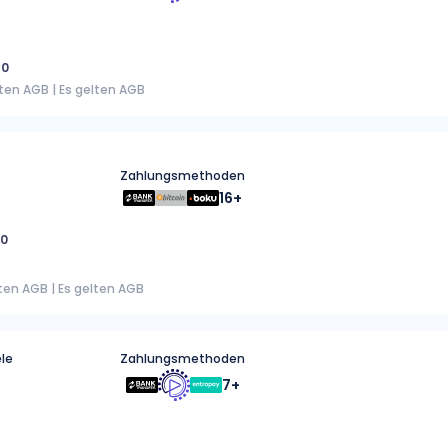
40
lten AGB
|
Es gelten AGB
Zahlungsmethoden
16+
0
lten AGB
|
Es gelten AGB
ele
Zahlungsmethoden
7+