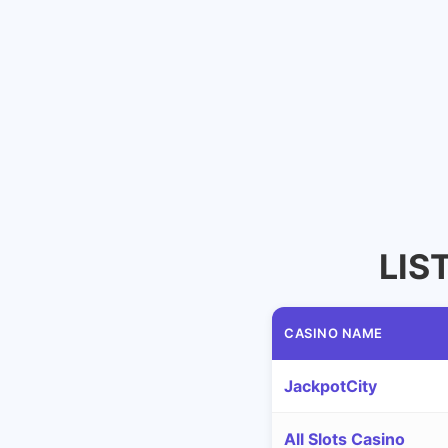
LIST
CASINO NAME
JackpotCity
All Slots Casino