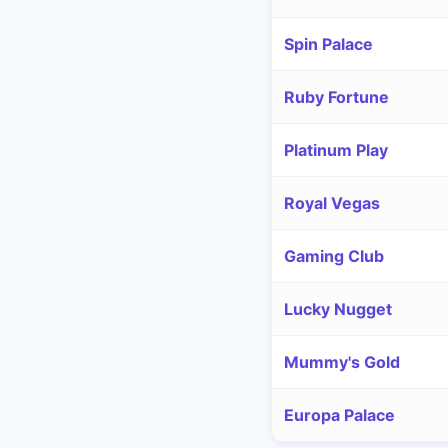
Spin Palace
Ruby Fortune
Platinum Play
Royal Vegas
Gaming Club
Lucky Nugget
Mummy's Gold
Europa Palace