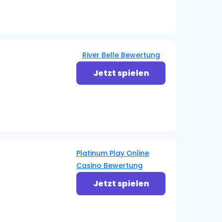
River Belle Bewertung
Jetzt spielen
Platinum Play Online
Casino Bewertung
Jetzt spielen