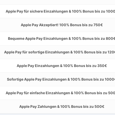
Apple Pay für sichere Einzahlungen & 100% Bonus bis zu 100
Apple Pay Akzeptiert! 100% Bonus bis zu 750€
Bequeme Apple Pay Einzahlungen & 100% Bonus bis zu 800
Apple Pay für sofortige Einzahlungen & 100% Bonus bis zu 12
Apple Pay Einzahlungen & 100% Bonus bis zu 350€
Sofortige Apple Pay Einzahlungen & 100% Bonus bis zu 1000
Apple Pay für einfache Einzahlungen & 100% Bonus bis zu 50
Apple Pay Zahlungen & 100% Bonus bis zu 500€