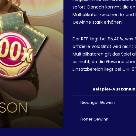
sofort. Danach kommt die ent
Multiplikator zwischen 5x und
Gewinne stark erhöhen.
Der RTP liegt bei 95,40%, was fü
offizielle Volatilität wird ni
Multiplikatoren gilt das Spiel
es nicht, da die Gewinne über
Einsatzbereich liegt bei CHF 0.
Beispiel-Auszahlun
Niedriger Gewinn
Hoher Gewinn