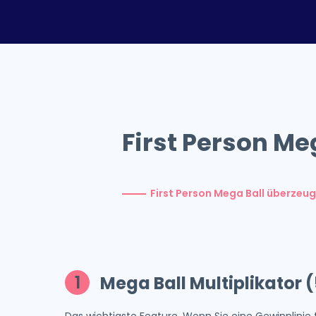
First Person Me
First Person Mega Ball überzeug
1
Mega Ball Multiplikator 