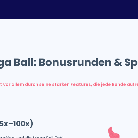
ga Ball: Bonusrunden & S
t vor allem durch seine starken Features, die jede Runde au
(5x–100x)