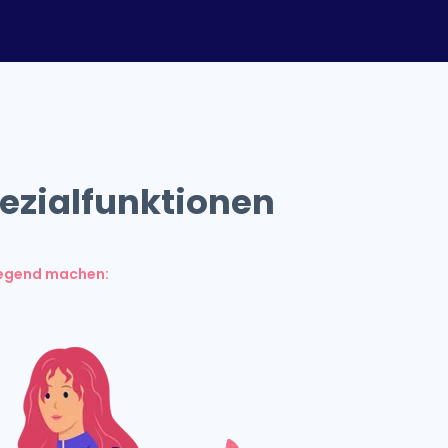
pezialfunktionen
fregend machen: