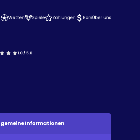
o
Wetten
Spiele
Zahlungen
Boni
Über uns
1.0 / 5.0
lgemeine Informationen