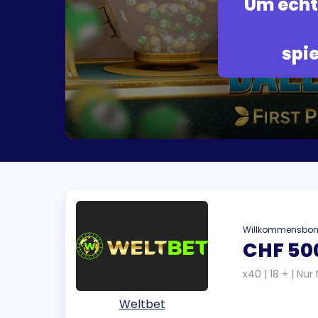
Um echt
spi
Willkommensbo
CHF 50
x40 | 18 + | Nu
Weltbet