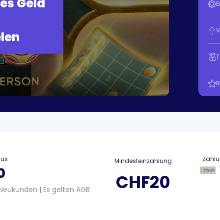
es Geld
E
V
elen
R
nus
Zahl
Mindesteinzahlung
0
CHF20
r Neukunden |
Es gelten AGB