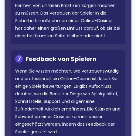
Formen von unfairen Praktiken Sorgen machen
zu müssen. Das Vertrauen der Spieler in die
Sicherheitsmaßnahmen eines Online-Casinos
hat daher einen großen Einfluss darauf, ob sie bei
einer bestimmten Seite bleiben oder nicht.
7
Feedback von Spielern
Wenn Sie wissen möchten, wie vertrauenswürdig
und professionell ein Online-Casino ist, lesen Sie
einige Spielerbewertungen. Es gibt Aufschluss
darüber, wie die Benutzer Dinge wie Spielqualität,
Schnittstelle, Support und allgemeine
Zufriedenheit wirklich empfinden. Die Stärken und
Schwächen eines Casinos können besser
eingeschätzt werden, indem das Feedback der
Spieler genutzt wird.