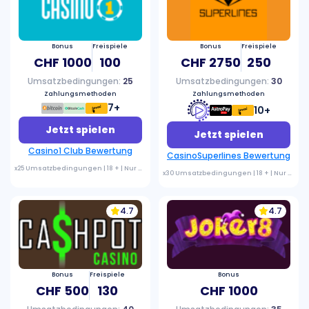
Bonus
Freispiele
Bonus
Freispiele
CHF 1000
100
CHF 2750
250
Umsatzbedingungen:
25
Umsatzbedingungen:
30
Zahlungsmethoden
Zahlungsmethoden
7+
10+
Jetzt spielen
Jetzt spielen
Casino1 Club Bewertung
CasinoSuperlines Bewertung
x25 Umsatzbedingungen | 18 + | Nur Neukunden |
Es gelten AGB
x30 Umsatzbedingungen | 18 + | Nur Neukunden |
4.7
4.7
Bonus
Freispiele
Bonus
CHF 500
130
CHF 1000