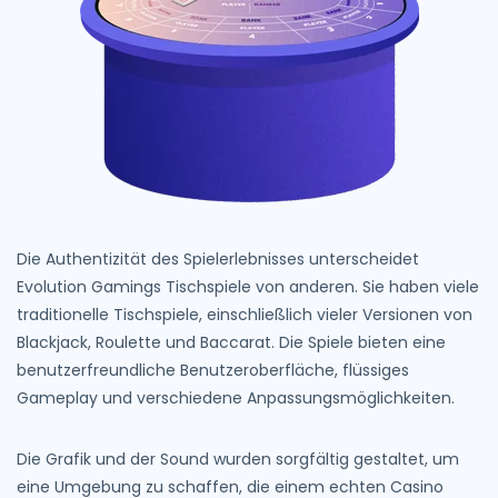
Die Authentizität des Spielerlebnisses unterscheidet
Evolution Gamings Tischspiele von anderen. Sie haben viele
traditionelle Tischspiele, einschließlich vieler Versionen von
Blackjack, Roulette und Baccarat. Die Spiele bieten eine
benutzerfreundliche Benutzeroberfläche, flüssiges
Gameplay und verschiedene Anpassungsmöglichkeiten.
Die Grafik und der Sound wurden sorgfältig gestaltet, um
eine Umgebung zu schaffen, die einem echten Casino