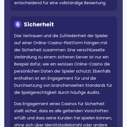
entscheidend für eine vollständige Bewertung.
6
Sicherheit
Das Vertrauen und die Zufriedenheit der Spieler
auf einer Online-Casino-Plattform hängen mit
der Sicherheit zusammen. Eine verschlüsselte
Verbindung zu einem sicheren Server ist nur ein
Beispiel dafür, wie ein seriöses Online-Casino die
persönlichen Daten der Spieler schützt. Ebenfalls
enthalten ist ein Engagement für und die
Durchsetzung von branchenweiten Standards für
die Spielgerechtigkeit durch häufige Audits.
Das Engagement eines Casinos für Sicherheit
stellt sicher, dass es alle geltenden Vorschriften
erfüllt und dass seine Kunden frei spielen können,
ohne sich über Identitätsdiebstahl oder andere