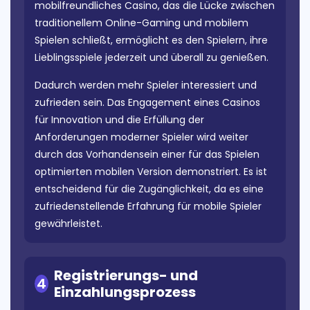
mobilfreundliches Casino, das die Lücke zwischen
traditionellem Online-Gaming und mobilem
Spielen schließt, ermöglicht es den Spielern, ihre
Lieblingsspiele jederzeit und überall zu genießen.
Dadurch werden mehr Spieler interessiert und
zufrieden sein. Das Engagement eines Casinos
für Innovation und die Erfüllung der
Anforderungen moderner Spieler wird weiter
durch das Vorhandensein einer für das Spielen
optimierten mobilen Version demonstriert. Es ist
entscheidend für die Zugänglichkeit, da es eine
zufriedenstellende Erfahrung für mobile Spieler
gewährleistet.
Registrierungs- und
4
Einzahlungsprozess