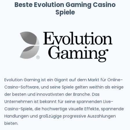
Beste Evolution Gaming Casino
Spiele
Evolution Gaming ist ein Gigant auf dem Markt für Online-
Casino-Software, und seine Spiele gelten weithin als einige
der besten und innovativsten der Branche. Das
Unternehmen ist bekannt für seine spannenden Live-
Casino-Spiele, die hochwertige visuelle Effekte, spannende
Handlungen und großzügige progressive Auszahlungen
bieten.