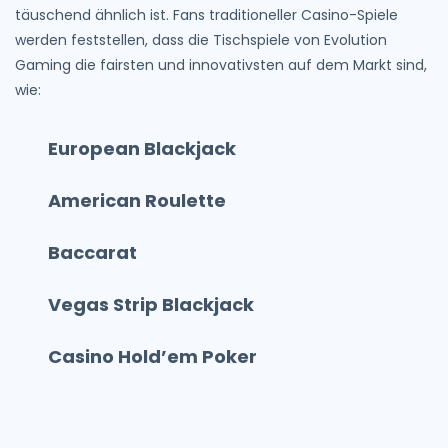
täuschend ähnlich ist. Fans traditioneller Casino-Spiele
werden feststellen, dass die Tischspiele von Evolution
Gaming die fairsten und innovativsten auf dem Markt sind,
wie:
European Blackjack
American Roulette
Baccarat
Vegas Strip Blackjack
Casino Hold’em Poker