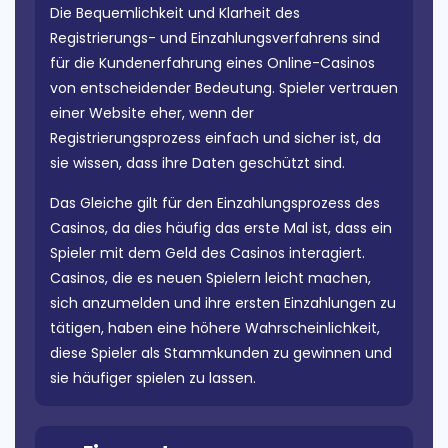
Die Bequemlichkeit und Klarheit des
Registrierungs- und Einzahlungsverfahrens sind
für die Kundenerfahrung eines Online-Casinos
von entscheidender Bedeutung. Spieler vertrauen
einer Website eher, wenn der
Registrierungsprozess einfach und sicher ist, da
sie wissen, dass ihre Daten geschützt sind.
Das Gleiche gilt für den Einzahlungsprozess des
Casinos, da dies häufig das erste Mal ist, dass ein
Spieler mit dem Geld des Casinos interagiert.
Casinos, die es neuen Spielern leicht machen,
sich anzumelden und ihre ersten Einzahlungen zu
tätigen, haben eine höhere Wahrscheinlichkeit,
diese Spieler als Stammkunden zu gewinnen und
sie häufiger spielen zu lassen.