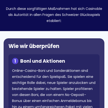
Durch diese sorgfältigen Maßnahmen hat sich Casinoble
als Autorität in allen Fragen des Schweizer Glücksspiels
etabliert:
Wie wir überprüfen
1
Boni und Aktionen
Online-Casino-Boni und Sonderaktionen sind
entscheidend für den Spielspaß. Sie spielen eine
wichtige Rolle dabei, neue Spieler anzulocken und
bestehende Spieler zu halten. Spieler profitieren
von diesen Boni, die von einem No-Deposit-
Bonus über einen einfachen Anmeldebonus bis
hin zu einem umfangreicheren Paket mit vielen