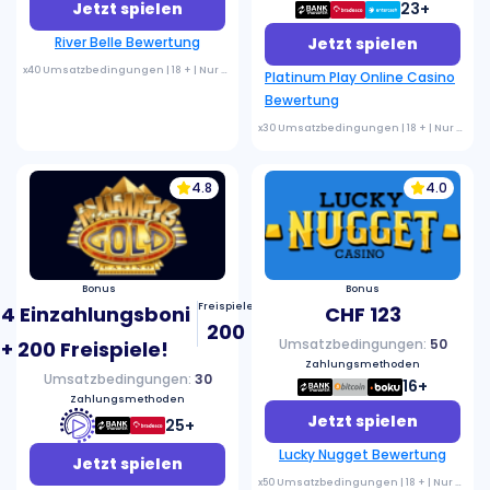
Jetzt spielen
23+
River Belle Bewertung
Jetzt spielen
x40 Umsatzbedingungen | 18 + | Nur Neukunden |
Es gelten AGB
Platinum Play Online Casino
Bewertung
x30 Umsatzbedingungen | 18 + | Nur Neukunden |
4.8
4.0
Bonus
Bonus
Freispiele
4 Einzahlungsboni
CHF 123
200
Umsatzbedingungen:
50
+ 200 Freispiele!
Zahlungsmethoden
Umsatzbedingungen:
30
16+
Zahlungsmethoden
Jetzt spielen
25+
Lucky Nugget Bewertung
Jetzt spielen
x50 Umsatzbedingungen | 18 + | Nur Neukunden |