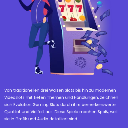
Von traditionellen drei Walzen Slots bis hin zu modernen
Videoslots mit tiefen Themen und Handlungen, zeichnen
sich Evolution Gaming Slots durch ihre bemerkenswerte
Qualität und Vielfalt aus. Diese Spiele machen Spaß, weil
sie in Grafik und Audio detailliert sind.