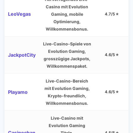
Casino mit Evolution
LeoVegas
Gaming, mobile
4.7/5 ⭐️
Optimierung,
Willkommensbonus.
Live-Casino-Spiele von
Evolution Gaming,
JackpotCity
4.6/5 ⭐️
grosszügige Jackpots,
Willkommenspaket.
Live-Casino-Bereich
mit Evolution Gaming,
Playamo
4.6/5 ⭐️
Krypto-freundlich,
Willkommensbonus.
Live-Casino mit
Evolution Gaming
Casinochan
Titeln,
4.5/5 ⭐️