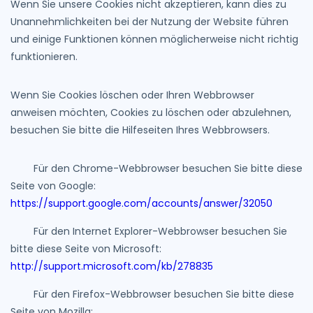
Wenn Sie unsere Cookies nicht akzeptieren, kann dies zu
Unannehmlichkeiten bei der Nutzung der Website führen
und einige Funktionen können möglicherweise nicht richtig
funktionieren.
Wenn Sie Cookies löschen oder Ihren Webbrowser
anweisen möchten, Cookies zu löschen oder abzulehnen,
besuchen Sie bitte die Hilfeseiten Ihres Webbrowsers.
Für den Chrome-Webbrowser besuchen Sie bitte diese
Seite von Google:
https://support.google.com/accounts/answer/32050
Für den Internet Explorer-Webbrowser besuchen Sie
bitte diese Seite von Microsoft:
http://support.microsoft.com/kb/278835
Für den Firefox-Webbrowser besuchen Sie bitte diese
Seite von Mozilla: