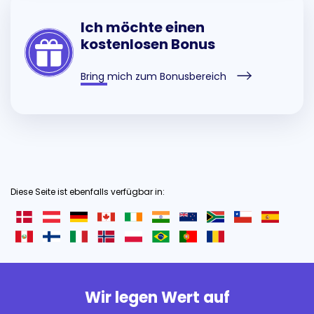
Ich möchte einen
kostenlosen Bonus
Bring mich zum Bonusbereich
Diese Seite ist ebenfalls verfügbar in:
Wir legen Wert auf