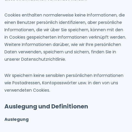
cher
wer Up
ulette
Cookies enthalten normalerweise keine Informationen, die
cher
mersive
einen Benutzer persönlich identifizieren, aber persönliche
ulette
Informationen, die wir über Sie speichern, können mit den
cher
ky Ball
in Cookies gespeicherten Informationen verknüpft werden.
et
ulette
Weitere Informationen darüber, wie wir Ihre persönlichen
cher
d Door
Daten verwenden, speichern und sichern, finden Sie in
ulette
unserer Datenschutzrichtlinie.
Wir speichern keine sensiblen persönlichen Informationen
wie Postadressen, Kontopasswörter usw. in den von uns
verwendeten Cookies.
Auslegung und Definitionen
Auslegung