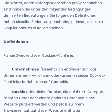
Die Wörter, deren Anfangsbuchstaben großgeschrieben
sind, haben die unter den folgenden Bedingungen
definierten Bedeutungen. Die folgenden Definitionen
haben dieselbe Bedeutung, unabhängig davon, ob sie im
Singular oder im Plural erscheinen.
Definitionen
Für die Zwecke dieser Cookies-Richtlinie:
Unternehmen
(bezieht sich entweder auf «das
Unternehmen», «wir», «uns» oder «unser» in dieser Cookies-
Richtlinie) bezieht sich auf Casinoble.
Cookies
sind kleine Dateien, die auf Ihrem Computer,
mobilen Gerät oder einem anderen Gerät von einer
Website platziert werden und Details zu Ihrem
Browserverlauf auf dieser Website enthalten.