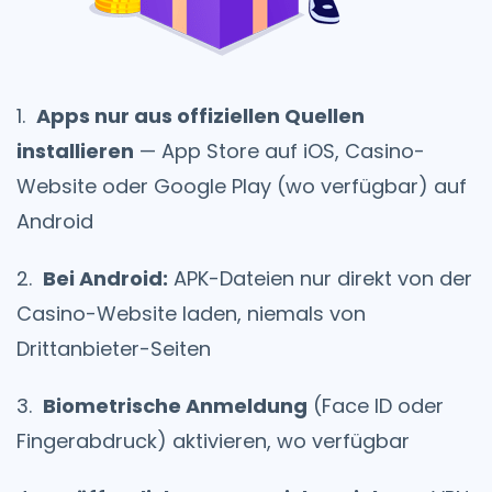
Apps nur aus offiziellen Quellen
installieren
— App Store auf iOS, Casino-
Website oder Google Play (wo verfügbar) auf
Android
Bei Android:
APK-Dateien nur direkt von der
Casino-Website laden, niemals von
Drittanbieter-Seiten
Biometrische Anmeldung
(Face ID oder
Fingerabdruck) aktivieren, wo verfügbar