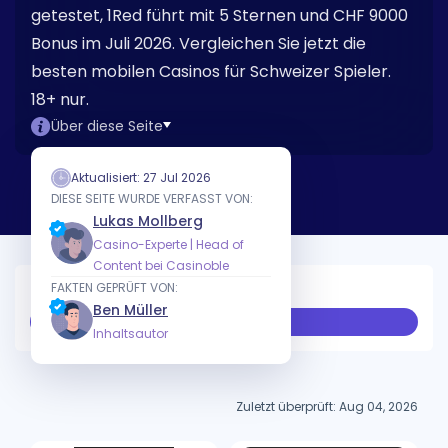
cher
wer Up
getestet, 1Red führt mit 5 Sternen und CHF 9000
ulette
Bonus im Juli 2026. Vergleichen Sie jetzt die
cher
mersive
besten mobilen Casinos für Schweizer Spieler.
ulette
18+ nur.
cher
ky Ball
Über diese Seite
et
ulette
cher
d Door
Aktualisiert: 27 Jul 2026
ulette
DIESE SEITE WURDE VERFASST VON:
Lukas Mollberg
Casino-Experte | Head of
Content bei Casinoble
FAKTEN GEPRÜFT VON:
Casino Selections
Ben Müller
Top-Bewertung
Inhaltsautor
Zuletzt überprüft: Aug 04, 2026