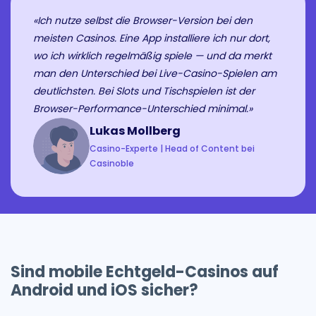
«Ich nutze selbst die Browser-Version bei den
meisten Casinos. Eine App installiere ich nur dort,
wo ich wirklich regelmäßig spiele — und da merkt
man den Unterschied bei Live-Casino-Spielen am
deutlichsten. Bei Slots und Tischspielen ist der
Browser-Performance-Unterschied minimal.»
Lukas Mollberg
Casino-Experte | Head of Content bei
Casinoble
Sind mobile Echtgeld-Casinos auf
Android und iOS sicher?