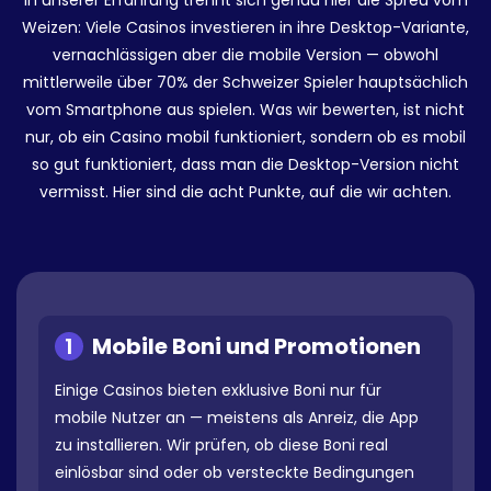
In unserer Erfahrung trennt sich genau hier die Spreu vom
Weizen: Viele Casinos investieren in ihre Desktop-Variante,
vernachlässigen aber die mobile Version — obwohl
mittlerweile über 70% der Schweizer Spieler hauptsächlich
vom Smartphone aus spielen. Was wir bewerten, ist nicht
nur, ob ein Casino mobil funktioniert, sondern ob es mobil
so gut funktioniert, dass man die Desktop-Version nicht
vermisst. Hier sind die acht Punkte, auf die wir achten.
1
Mobile Boni und Promotionen
Einige Casinos bieten exklusive Boni nur für
mobile Nutzer an — meistens als Anreiz, die App
zu installieren. Wir prüfen, ob diese Boni real
einlösbar sind oder ob versteckte Bedingungen