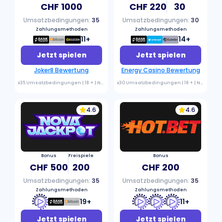
CHF 1000
CHF 220
30
Umsatzbedingungen:
35
Umsatzbedingungen:
30
Zahlungsmethoden
Zahlungsmethoden
11+
14+
Jetzt spielen
Jetzt spielen
Joker8 Bewertung
Energy Casino Bewertung
x35 Umsatzbedingungen | 18 + | Nur Neukunden |
Es gelten AGB
x30 Umsatzbedingungen | 18 + | Nur Neukunden |
4.6
4.6
Bonus
Freispiele
Bonus
CHF 500
200
CHF 200
Umsatzbedingungen:
35
Umsatzbedingungen:
35
Zahlungsmethoden
Zahlungsmethoden
19+
11+
Jetzt spielen
Jetzt spielen