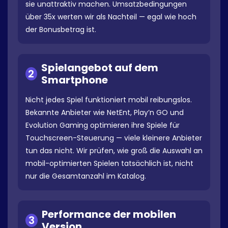
sie unattraktiv machen. Umsatzbedingungen
über 35x werten wir als Nachteil — egal wie hoch
der Bonusbetrag ist.
Spielangebot auf dem
2
Smartphone
Nicht jedes Spiel funktioniert mobil reibungslos.
Bekannte Anbieter wie NetEnt, Play’n GO und
Evolution Gaming optimieren ihre Spiele für
Touchscreen-Steuerung — viele kleinere Anbieter
tun das nicht. Wir prüfen, wie groß die Auswahl an
mobil-optimierten Spielen tatsächlich ist, nicht
nur die Gesamtanzahl im Katalog.
Performance der mobilen
3
Version