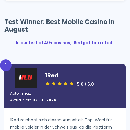
Test Winner: Best Mobile Casino in
August
In our test of 40+ casinos, 1Red got top rated.
1
1Red
5.0 / 5.0
Autor:
max
Aktualisiert:
07 Juli 2026
1Red zeichnet sich diesen August als Top-Wahl für
mobile Spieler in der Schweiz aus, da die Plattform