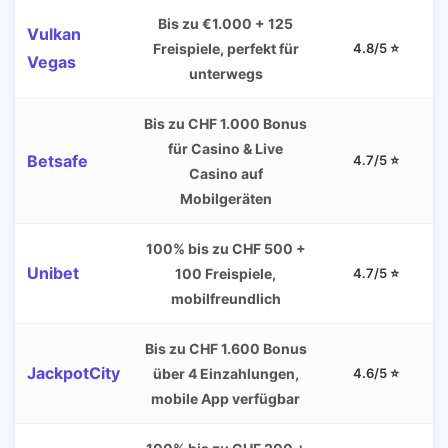
Bis zu €1.000 + 125
Vulkan
Freispiele, perfekt für
4.8/5 ⭐️
Vegas
unterwegs
Bis zu CHF 1.000 Bonus
für Casino & Live
Betsafe
4.7/5 ⭐️
Casino auf
Mobilgeräten
100% bis zu CHF 500 +
Unibet
100 Freispiele,
4.7/5 ⭐️
mobilfreundlich
Bis zu CHF 1.600 Bonus
JackpotCity
über 4 Einzahlungen,
4.6/5 ⭐️
mobile App verfügbar