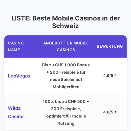
LISTE: Beste Mobile Casinos in der
Schweiz
CASINO
ANGEBOT FÜR MOBILE
BEWERTUNG
NAME
CASINOS
Bis zu CHF 1.000 Bonus
+ 200 Freispiele für
LeoVegas
4.9/5 ⭐️
neue Spieler auf
Mobilgeräten
100% bis zu CHF 500 +
Wildz
200 Freispiele,
4.8/5 ⭐️
Casino
optimiert für mobile
Nutzung