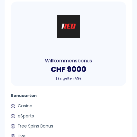
Willkommensbonus
CHF 9000
|
Es gelten AGB
Bonusarten
Casino
eSports
Free Spins Bonus
Live