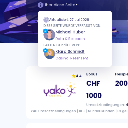
Über diese Seite
Aktualisiert: 27 Jul 2026
DIESE SEITE WURDE VERFASST VON:
Michael Huber
Data & Research
FAKTEN GEPRÜFT VON:
Klara Schmidt
Casino-Rezensent
Bonus
Freispi
4.4
CHF
200
1000
Umsatzbedingungen:
x40 Umsatzbedingungen | 18 + | Nur Neukunden |
Es ge