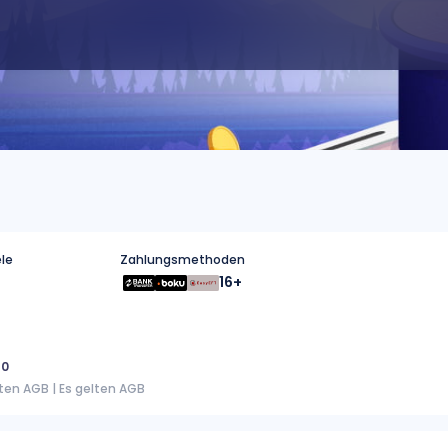
ele
Zahlungsmethoden
16+
40
lten AGB
|
Es gelten AGB