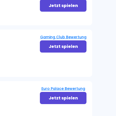
Jetzt spielen
Gaming Club Bewertung
Jetzt spielen
Euro Palace Bewertung
Jetzt spielen