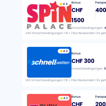
Bonus
Freispi
4.4
CHF
40
1500
Umsatzbedingungen:
x40 Umsatzbedingungen | 18 + | Nur Neukunden |
Es ge
4.0
Bonus
CHF 300
Umsatzbedingungen:
5
x50 Umsatzbedingungen | 18 + | Nur Neukunden |
Es ge
Bonus
Freispi
4.3
CHF
200