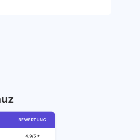
auz
BEWERTUNG
4.9/5 ⭐️