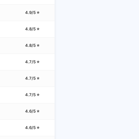
4.9/5 ⭐️
4.8/5 ⭐️
4.8/5 ⭐️
4.7/5 ⭐️
4.7/5 ⭐️
4.7/5 ⭐️
4.6/5 ⭐️
4.6/5 ⭐️