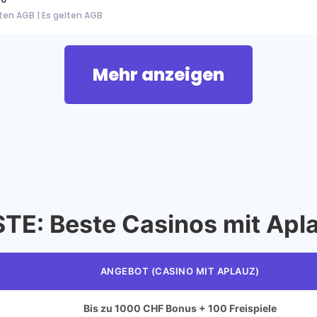
lten AGB
|
Es gelten AGB
Mehr anzeigen
STE: Beste Casinos mit Apl
ANGEBOT (CASINO MIT APLAUZ)
Bis zu 1000 CHF Bonus + 100 Freispiele