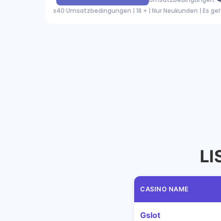
x40 Umsatzbedingungen | 18 + | Nur Neukunden |
Es ge
LI
CASINO NAME
Gslot