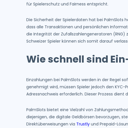
für Spielerschutz und Fairness entspricht.
Die Sicherheit der Spielerdaten hat bei PalmSlots 
dass alle Transaktionen und persönlichen Informa
die Integrität der Zufallszahlengeneratoren (RNG) zu
Schweizer Spieler können sich somit darauf verlass
Wie schnell sind Ei
Einzahlungen bei PalmSlots werden in der Regel s
genehmigt wird, müssen Spieler jedoch den KYC-Pr
Adressnachweis erforderlich. Dieser Prozess dient 
PalmSlots bietet eine Vielzahl von Zahlungsmetho
diejenigen, die digitale Geldbörsen bevorzugen, s
Direktüberweisungen via
Trustly
und Prepaid-Lösu