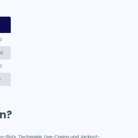
0
00
0
0
en?
eo-Slots, Tischspiele, Live-Casino und Jackpot-