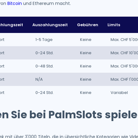
 von
Bitcoin
und Ethereum macht.
ahlungszeit
Auszahlungszeit
Gebühren
Limits
ort
1-5 Tage
Keine
Max. CHF 5'00
ort
0-24 Std.
Keine
Max. CHF 10'0
ort
0-48 Std.
Keine
Max. CHF 5'00
ort
N/A
Keine
Max. CHF 1'00
ort
0-24 Std.
Keine
Variabel
n Sie bei PalmSlots spiel
k mit über 3'000 Titeln, die in übersichtliche Kategorien wie Vid