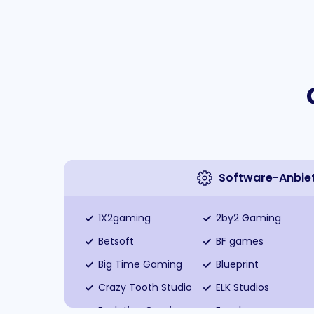
Software-Anbie
1X2gaming
2by2 Gaming
Betsoft
BF games
Big Time Gaming
Blueprint
Crazy Tooth Studio
ELK Studios
Evolution Gaming
Evoplay