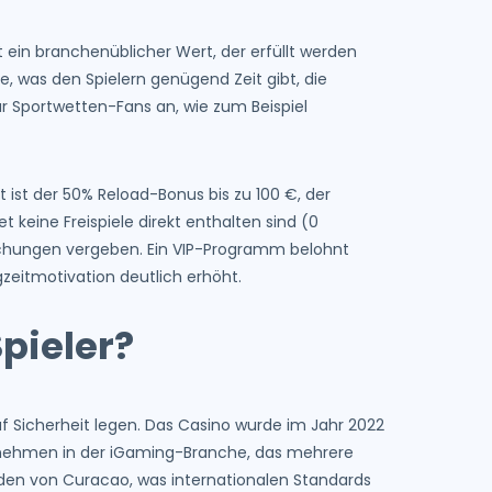
ein branchenüblicher Wert, der erfüllt werden
, was den Spielern genügend Zeit gibt, die
r Sportwetten-Fans an, wie zum Beispiel
 ist der 50% Reload-Bonus bis zu 100 €, der
eine Freispiele direkt enthalten sind (0
lichungen vergeben. Ein VIP-Programm belohnt
zeitmotivation deutlich erhöht.
Spieler?
auf Sicherheit legen. Das Casino wurde im Jahr 2022
ternehmen in der iGaming-Branche, das mehrere
örden von Curacao, was internationalen Standards