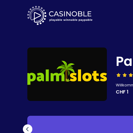
Book of Ra Deluxe
Neue Casinos
Cashback Bonus
Über Uns
Basketball
Maste
Call o
Coo
Jok
Pa
Gates of Olympus
Online Casinos
Freiwetten
Kontaktiere Uns
Boxen
Paysaf
CS G
Ge
Pla
Sweet Bonanza
Mobile Casinos
Freispiele
Partnerschaft
Fußball
Visa
Dota 
Haf
Spi
Sugar Rush
Schneller Auszahlung
Bonus Ohne Einzahlung
Nachricht
Formel 1
Aplauz
Leagu
Ca
Adventures Beyond Wonderland
Krypto Casinos
Seitenverzeichnis
Golf
Overw
Slo
Willkom
Sugar Rush 1000
Mindesteinzahlung
Eishockey
Starcr
Cro
CHF 1
Sizzling Hot Deluxe
Tennis
Ki
Oink Oink Oink
UFC
Sil