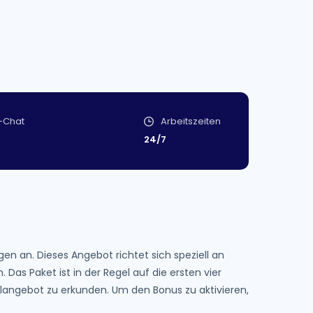
e-Chat
Arbeitszeiten
24/7
en an. Dieses Angebot richtet sich speziell an
as Paket ist in der Regel auf die ersten vier
langebot zu erkunden. Um den Bonus zu aktivieren,