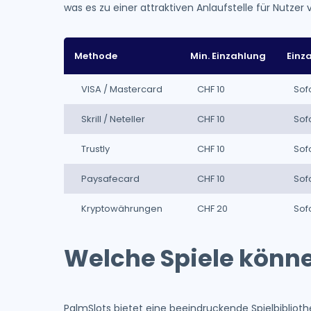
was es zu einer attraktiven Anlaufstelle für Nutzer
Methode
Min. Einzahlung
Einz
VISA / Mastercard
CHF 10
Sof
Skrill / Neteller
CHF 10
Sof
Trustly
CHF 10
Sof
Paysafecard
CHF 10
Sof
Kryptowährungen
CHF 20
Sof
Welche Spiele könne
PalmSlots bietet eine beeindruckende Spielbibliothe