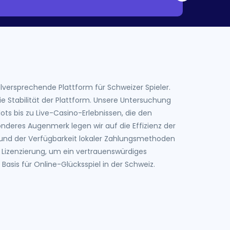
elversprechende Plattform für Schweizer Spieler.
ie Stabilität der Plattform. Unsere Untersuchung
s bis zu Live-Casino-Erlebnissen, die den
nderes Augenmerk legen wir auf die Effizienz der
 und der Verfügbarkeit lokaler Zahlungsmethoden
 Lizenzierung, um ein vertrauenswürdiges
 Basis für Online-Glücksspiel in der Schweiz.