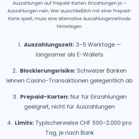
Auszahlungen auf Prepaid-Karten. Einzahlungen ja —
Auszahlungen nein. Wer ausschließlich mit einer Prepaid-
Karte spielt, muss eine alternative Auszahlungsmethode
hinterlegen.
Auszahlungszeit:
3–5 Werktage —
langsamer als E-Wallets
Blockierungsrisiko:
Schweizer Banken
lehnen Casino-Transaktionen gelegentlich ab
Prepaid-Karten:
Nur für Einzahlungen
geeignet, nicht für Auszahlungen
Limits:
Typischerweise CHF 500–2.000 pro
Tag, je nach Bank