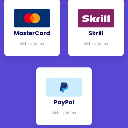
MasterCard
Skrill
Mehr erfahren
Mehr erfahren
PayPal
Mehr erfahren