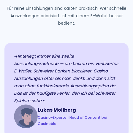
Für reine Einzahlungen sind Karten praktisch. Wer schnelle
Auszahlungen priorisiert, ist mit einem E-Wallet besser
bedient.
«Hinterlegt immer eine zweite
Auszahlungsmethode — am besten ein verifiziertes
E-Wallet. Schweizer Banken blockieren Casino-
Auszahlungen öfter als man denkt, und dann sitzt
man ohne funktionierende Auszahlungsoption da.
Das ist der häufigste Fehler, den ich bei Schweizer
Spielern sehe.»
Lukas Mollberg
Casino-Experte | Head of Content bei
Casinoble