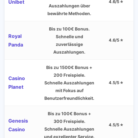
Unibet
4.6/5 ⭐️
Auszahlungen über
bewährte Methoden.
Bis zu 100€ Bonus.
Royal
Schnelle und
4.6/5 ⭐️
Panda
zuverlässige
Auszahlungen.
Bis zu 1500€ Bonus +
200 Freispiele.
Casino
Schnelle Auszahlungen
4.5/5 ⭐️
Planet
mit Fokus auf
Benutzerfreundlichkeit.
Bis zu 100€ Bonus +
Genesis
300 Freispiele.
4.5/5 ⭐️
Casino
Schnelle Auszahlungen
und exzellenter Service.