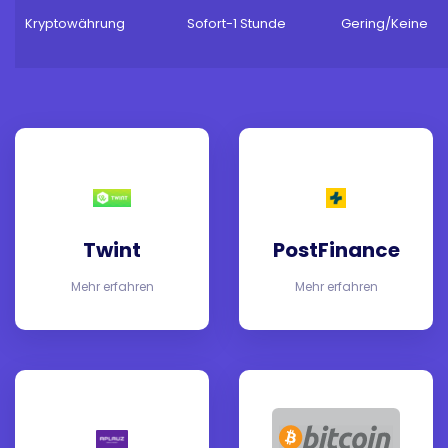
Kryptowährung
Sofort-1 Stunde
Gering/Keine
Twint
PostFinance
Mehr erfahren
Mehr erfahren