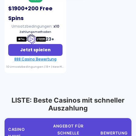
Bonus
$1900+200 Free
Spins
Umsatzbedingungen:
x10
Zahlungsmethoden
23+
Jetzt spielen
888 Casino Bewertung
10 Umsatzbedingungen | 18+ | New Players Only |
Es gelten AGB
LISTE: Beste Casinos mit schneller
Auszahlung
ANGEBOT FÜR
CASINO
SCHNELLE
BEWERTUNG