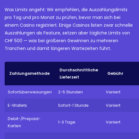
Was Limits angeht: Wir empfehlen, die Auszahlungslimits
pro Tag und pro Monat zu prüfen, bevor man sich bei
einem Casino registriert. Einige Casinos listen zwar schnelle
Auszahlungen als Feature, setzen aber tägliche Limits von
CHF 500 — was bei größeren Gewinnen zu mehreren
Tranchen und damit längeren Wartezeiten führt.
Durchschnittliche
Zahlungsmethode
Gebühr
Lieferzeit
Sofortüberweisungen
2-5 Stunden
Variiert
E-Wallets
Sofort-1 Stunde
Variiert
Debit-/Prepaid-
1-3 Tage
Variiert
Karten