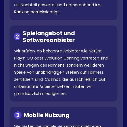
als Nachteil gewertet und entsprechend im
Ranking berücksichtigt.
Spielangebot und
2
Softwareanbieter
Wir prüfen, ob bekannte Anbieter wie NetEnt,
Play’n GO oder Evolution Gaming vertreten sind —
nicht wegen des Namens, sondern weil deren
Spiele von unabhängigen Stellen auf Fairness
zertifiziert sind. Casinos, die ausschließlich auf
unbekannte Anbieter setzen, stufen wir
grundsätzlich niedriger ein.
3
Mobile Nutzung
Wir testen die
mobile Version
auf mehreren