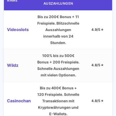
NAME
AUSZAHLUNGEN
Bis zu 200€ Bonus + 11
Freispiele. Blitzschnelle
Videoslots
Auszahlungen
4.9/5 ⭐️
innerhalb von 24
Stunden.
100% bis zu 500€
Bonus + 200 Freispiele.
Wildz
4.8/5 ⭐️
Schnelle Auszahlungen
mit vielen Optionen.
Bis zu 400€ Bonus +
120 Freispiele. Schnelle
Casinochan
Transaktionen mit
4.8/5 ⭐️
Kryptowährungen und
E-Wallets.