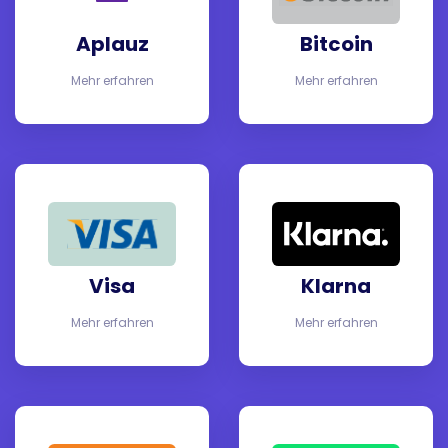
Aplauz
Bitcoin
Mehr erfahren
Mehr erfahren
Visa
Klarna
Mehr erfahren
Mehr erfahren