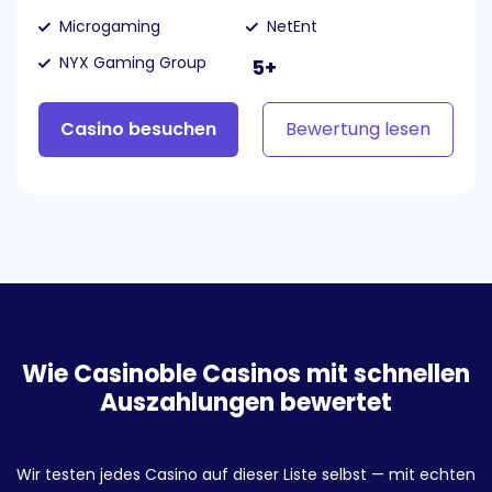
Microgaming
NetEnt
NYX Gaming Group
5+
Casino besuchen
Bewertung lesen
Wie Casinoble Casinos mit schnellen
Auszahlungen bewertet
Wir testen jedes Casino auf dieser Liste selbst — mit echten