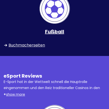
Fußball
Buchmacherseiten
eSport Reviews
E-Sport hat in der Wettwelt schnell die Hauptrolle
eingenommen und den Reiz traditioneller Casinos in den
Schatten gestellt. Als leidenschaftliche Enthusiasten in der
show more
Schweiz widmen wir uns der Navigation durch die E-Sport-
Wettlandschaft und bieten Einblicke in die besten