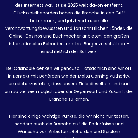
des Internets war, ist sie 2025 weit davon entfernt.
Glücksspielbehörden haben die Branche in den Griff
bekommen, und jetzt vertrauen alle
verantwortungsbewussten und fortschrittlichen Länder, die
Online-Casinos und Buchmacher anbieten, den großen
internationalen Behörden, um ihre Bürger zu schützen –
einschließlich der Schweiz.
Bei Casinoble denken wir genauso. Tatsächlich sind wir oft
in Kontakt mit Behörden wie der Malta Gaming Authority,
um sicherzustellen, dass unsere Ziele dieselben sind und
um so viel wie möglich über die Gegenwart und Zukunft der
Branche zu lernen.
Hier sind einige wichtige Punkte, die wir nicht nur testen,
sondern auch die Branche auf die Bedürfnisse und
Wünsche von Anbietern, Behörden und Spielern