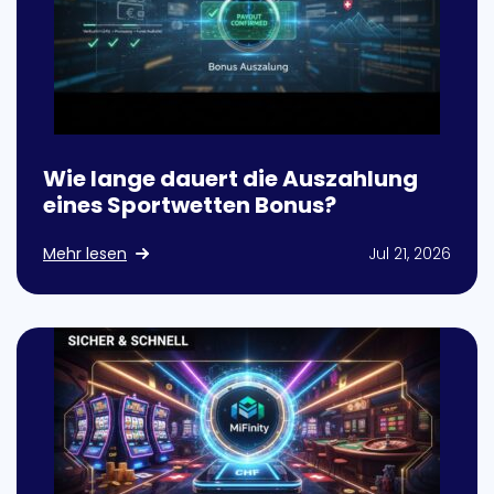
Wie lange dauert die Auszahlung
eines Sportwetten Bonus?
Mehr lesen
Jul 21, 2026