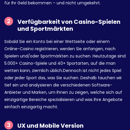
für Ihr Geld bekommen – und nicht umgekehrt.
2
Verfügbarkeit von Casino-Spielen
und Sportmärkten
Sobald Sie ein Konto bei einer Wettseite oder einem
Online-Casino registrieren, werden Sie anfangen, nach
Spielen und/oder Sportmärkten zu suchen. Heutzutage sind
5.000+ Casino-Spiele und 40+ Sportarten, auf die man
wetten kann, ziemlich üblich.Dennoch ist nicht jedes Spiel
oder jeder Sport das, was Sie suchen. Deshalb tauchen wir
tief ein und analysieren die verschiedenen Software-
Anbieter und Marken, um Ihnen zu zeigen, welche sich auf
einzigartige Bereiche spezialisieren und was ihre Angebote
einfach einzigartig macht.
3
UX und Mobile Version