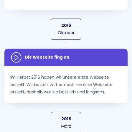
2016
Oktober
Die Webseite fing an
Im Herbst 2016 haben wir unsere erste Webseite
erstellt. Wir hatten vorher noch nie eine Webseite
erstellt, deshalb war sie hässlich und langsam.
2018
März