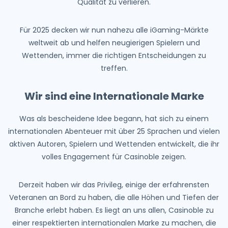
Qualität zu verlieren.
Für 2025 decken wir nun nahezu alle iGaming-Märkte
weltweit ab und helfen neugierigen Spielern und
Wettenden, immer die richtigen Entscheidungen zu
treffen.
Wir sind eine Internationale Marke
Was als bescheidene Idee begann, hat sich zu einem
internationalen Abenteuer mit über 25 Sprachen und vielen
aktiven Autoren, Spielern und Wettenden entwickelt, die ihr
volles Engagement für Casinoble zeigen.
Derzeit haben wir das Privileg, einige der erfahrensten
Veteranen an Bord zu haben, die alle Höhen und Tiefen der
Branche erlebt haben. Es liegt an uns allen, Casinoble zu
einer respektierten internationalen Marke zu machen, die