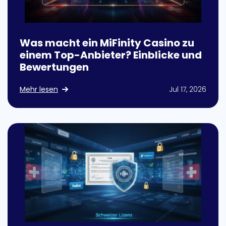
Was macht ein MiFinity Casino zu
einem Top-Anbieter? Einblicke und
Bewertungen
Mehr lesen
Jul 17, 2026