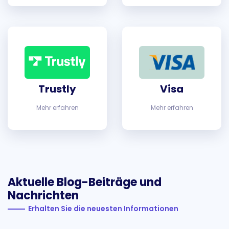
Trustly
Visa
Mehr erfahren
Mehr erfahren
Aktuelle Blog-Beiträge und
Nachrichten
Erhalten Sie die neuesten Informationen