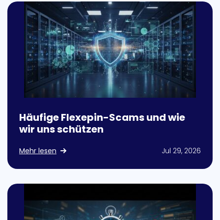
Häufige Flexepin-Scams und wie
wir uns schützen
Mehr lesen
Jul 29, 2026