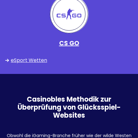
Wettplätze im Jahr 2025. Vertrauen Sie darauf, dass wir Sie
durch die aufregende Welt des Wettkampf-Gamings
führen.
CS GO
eSport Wetten
Casinobles Methodik zur
Überprüfung von Glücksspiel-
Websites
Obwohl die iGaming-Branche früher wie der wilde Westen