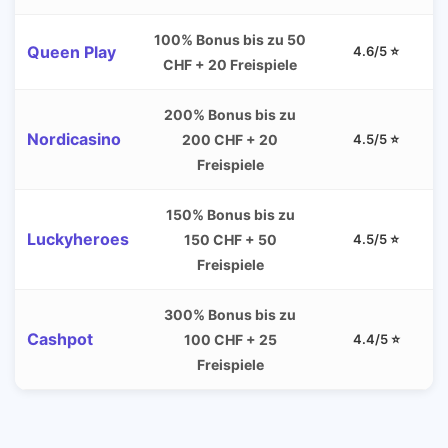
100% Bonus bis zu 50
Queen Play
4.6/5 ⭐️
CHF + 20 Freispiele
200% Bonus bis zu
Nordicasino
200 CHF + 20
4.5/5 ⭐️
Freispiele
150% Bonus bis zu
Luckyheroes
150 CHF + 50
4.5/5 ⭐️
Freispiele
300% Bonus bis zu
Cashpot
100 CHF + 25
4.4/5 ⭐️
Freispiele