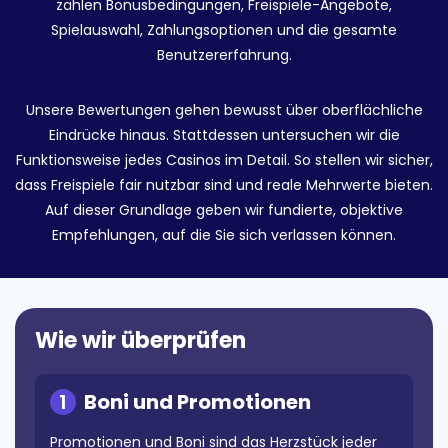
zählen Bonusbedingungen, Freispiele-Angebote,
Spielauswahl, Zahlungsoptionen und die gesamte
Benutzererfahrung.
Unsere Bewertungen gehen bewusst über oberflächliche
Eindrücke hinaus. Stattdessen untersuchen wir die
Funktionsweise jedes Casinos im Detail. So stellen wir sicher,
dass Freispiele fair nutzbar sind und reale Mehrwerte bieten.
Auf dieser Grundlage geben wir fundierte, objektive
Empfehlungen, auf die Sie sich verlassen können.
Wie wir überprüfen
1
Boni und Promotionen
Promotionen und Boni sind das Herzstück jeder