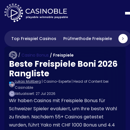
Top Freispiel Casinos
Prüfmethode Freispiele
Freis
her
gen
ette
Casino Bonus
Freispiele
Beste Freispiele Boni 2026
le
Rangliste
cher
ghtning
t
n
Seien Sie sich
Lukas Mollberg
| Casino-Experte | Head of Content bei
ulette
cher
Casinoble
ng
bewusst
Xtreme
Aktualisiert: 27 Jul 2026
ghtning
Wir haben Casinos mit Freispiele Bonus für
cher
ingungen
o
Verantwortungsvolles
ulette
Schweizer Spieler evaluiert, um Ihre beste Wahl
hluss
Spielen
ga Fire
cher
zu finden. Nachdem 55+ Casinos getestet
aze
wurden, führt Yako mit CHF 1000 Bonus und 4.4
ulette