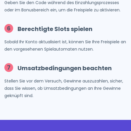
Geben Sie den Code während des Einzahlungsprozesses
oder im Bonusbereich ein, um die Freispiele zu aktivieren.
6
Berechtigte Slots spielen
Sobald Ihr Konto aktualisiert ist, können Sie Ihre Freispiele an
den vorgesehenen Spielautomaten nutzen.
7
Umsatzbedingungen beachten
Stellen Sie vor dem Versuch, Gewinne auszuzahlen, sicher,
dass Sie wissen, ob Umsatzbedingungen an Ihre Gewinne
geknüpft sind.