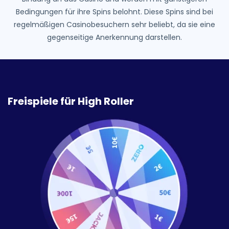
Bedingungen für ihre Spins belohnt. Diese Spins sind bei
regelmäßigen Casinobesuchern sehr beliebt, da sie eine
gegenseitige Anerkennung darstellen.
Freispiele für High Roller