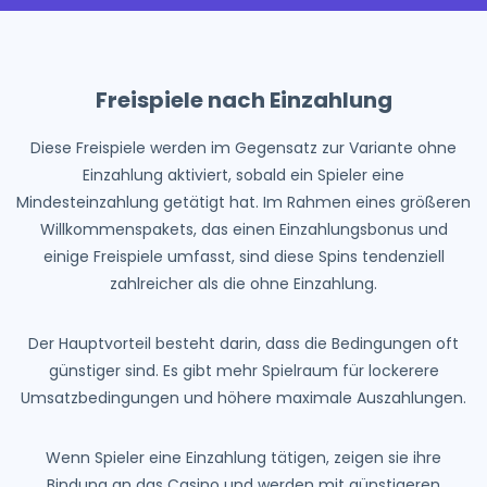
Freispiele nach Einzahlung
Diese Freispiele werden im Gegensatz zur Variante ohne
Einzahlung aktiviert, sobald ein Spieler eine
Mindesteinzahlung getätigt hat. Im Rahmen eines größeren
Willkommenspakets, das einen Einzahlungsbonus und
einige Freispiele umfasst, sind diese Spins tendenziell
zahlreicher als die ohne Einzahlung.
Der Hauptvorteil besteht darin, dass die Bedingungen oft
günstiger sind. Es gibt mehr Spielraum für lockerere
Umsatzbedingungen und höhere maximale Auszahlungen.
Wenn Spieler eine Einzahlung tätigen, zeigen sie ihre
Bindung an das Casino und werden mit günstigeren