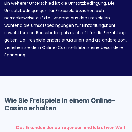
Ein weiterer Unterschied ist die Umsatzbedingung. Die
Umsatzbedingungen für Freispiele beziehen sich
normalerweise auf die Gewinne aus den Freispielen,
während die Umsatzbedingungen für Einzahlungsboni
sowohl für den Bonusbetrag als auch oft für die Einzahlung
gelten. Da Freispiele anders strukturiert sind als andere Boni,
verleihen sie dem Online-Casino-Erlebnis eine besondere
Spannung.
Wie Sie Freispiele in einem Online-
Casino erhalten
Das Erkunden der aufregenden und lukrativen Welt