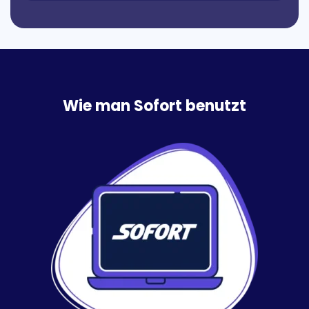
Wie man Sofort benutzt