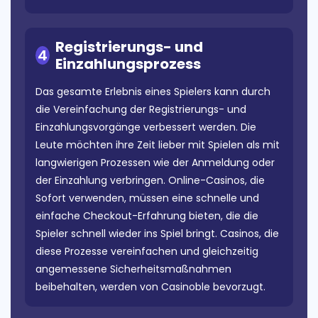
Registrierungs- und
4
Einzahlungsprozess
Das gesamte Erlebnis eines Spielers kann durch
die Vereinfachung der Registrierungs- und
Einzahlungsvorgänge verbessert werden. Die
Leute möchten ihre Zeit lieber mit Spielen als mit
langwierigen Prozessen wie der Anmeldung oder
der Einzahlung verbringen. Online-Casinos, die
Sofort verwenden, müssen eine schnelle und
einfache Checkout-Erfahrung bieten, die die
Spieler schnell wieder ins Spiel bringt. Casinos, die
diese Prozesse vereinfachen und gleichzeitig
angemessene Sicherheitsmaßnahmen
beibehalten, werden von Casinoble bevorzugt.