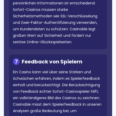
persönlichen Informationen ist entscheidend.
Sofort-Casinos müssen starke
Sicherheitsmethoden wie SSL-Verschlüsselung
und Zwei-Faktor-Authentifizierung verwenden,
um Kundendaten zu schützen. Casinoble legt
großen Wert auf Sicherheit und fördert nur
seriöse Online-Glücksspielseiten.
7
Feedback von Spielern
Ein Casino kann viel über seine Stärken und
Schwächen erfahren, indem es Spielerfeedback
einholt und berücksichtigt. Die Berücksichtigung
von Feedback echter Sofort-Casinospieler hilft,
ein vollständigeres Bild des Casinos zu zeichnen.
Casinoble misst dem Spielerfeedback in unseren
Analysen große Bedeutung bei, um