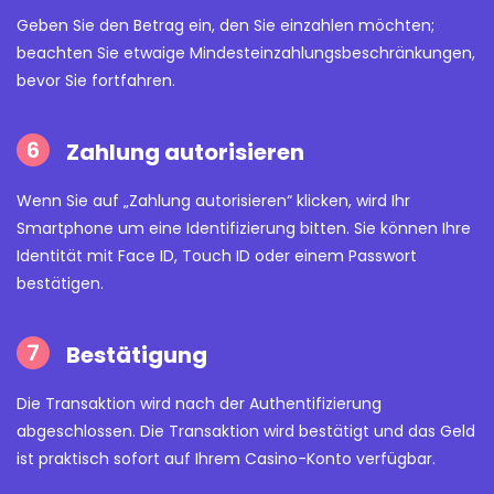
Geben Sie den Betrag ein, den Sie einzahlen möchten;
beachten Sie etwaige Mindesteinzahlungsbeschränkungen,
bevor Sie fortfahren.
6
Zahlung autorisieren
Wenn Sie auf „Zahlung autorisieren“ klicken, wird Ihr
Smartphone um eine Identifizierung bitten. Sie können Ihre
Identität mit Face ID, Touch ID oder einem Passwort
bestätigen.
7
Bestätigung
Die Transaktion wird nach der Authentifizierung
abgeschlossen. Die Transaktion wird bestätigt und das Geld
ist praktisch sofort auf Ihrem Casino-Konto verfügbar.