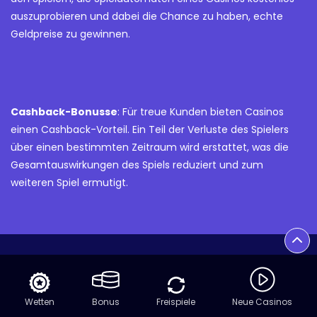
auszuprobieren und dabei die Chance zu haben, echte
Geldpreise zu gewinnen.
Cashback-Bonusse
: Für treue Kunden bieten Casinos
einen Cashback-Vorteil. Ein Teil der Verluste des Spielers
über einen bestimmten Zeitraum wird erstattet, was die
Gesamtauswirkungen des Spiels reduziert und zum
weiteren Spiel ermutigt.
Wetten
Bonus
Freispiele
Neue Casinos
Andere Zahlungsmethoden