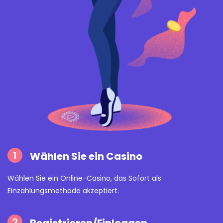
1
Wählen Sie ein Casino
Wählen Sie ein Online-Casino, das Sofort als
Einzahlungsmethode akzeptiert.
2