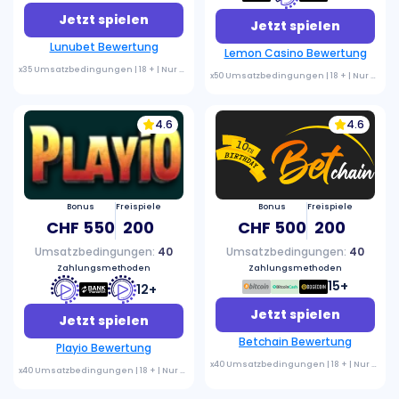
Jetzt spielen
Jetzt spielen
Lunubet Bewertung
Lemon Casino Bewertung
x35 Umsatzbedingungen | 18 + | Nur Neukunden |
Es gelten AGB
x50 Umsatzbedingungen | 18 + | Nur Neukunden |
4.6
4.6
Bonus
Freispiele
Bonus
Freispiele
CHF 550
200
CHF 500
200
Umsatzbedingungen:
40
Umsatzbedingungen:
40
Zahlungsmethoden
Zahlungsmethoden
15+
12+
Jetzt spielen
Jetzt spielen
Betchain Bewertung
Playio Bewertung
x40 Umsatzbedingungen | 18 + | Nur Neukunden |
x40 Umsatzbedingungen | 18 + | Nur Neukunden |
Es gelten AGB