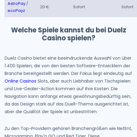
AstroPay
/
20 €
Sofort
Sofort
ecoPayz
Welche Spiele kannst du bei Duelz
Casino spielen?
Duelz Casino bietet eine beeindruckende Auswahl von über
1.400 Spielen, die von den besten Software-Entwicklern der
Branche bereitgestellt werden. Der Fokus liegt eindeutig auf
Online Casinos
Slots, aber auch Liebhaber von Tischspielen
und Live-Dealer-Action kommen auf ihre Kosten. Die
Navigation kann anfangs etwas gewöhnungsbedürftig sein,
da das Design stark auf das Duell-Thema ausgerichtet ist,
aber die Qualität der Spiele ist unbestritten.
Zu den Top-Providern gehören Branchengrößen wie NetEnt,
Microgaming, Play'n GO und Red Tiger. Diese