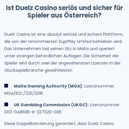
Ist Duelz Casino seriös und sicher für
Spieler aus Österreich?
Duelz Casino ist eine absolut seriöse und sichere Plattform,
die von der renommierten SuprPlay Limited betrieben wird.
Das Unternehmen hat seinen Sitz in Malta und operiert
unter strengen behördlichen Auflagen. Die Sicherheit der
Spieler wird durch zwei der angesehensten Lizenzen in der
Glücksspielbranche gewährleistet:
Malta Gaming Authority (MGA):
Lizenznummer
MGA/B2C/325/2016
UK Gambling Commission (UKGC):
Lizenznummer
000-048695-R-327029-005
Diese Doppellizenzierung garantiert, dass Duelz Casino