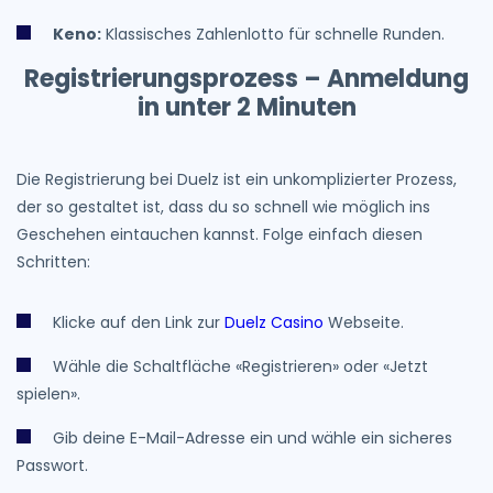
Keno:
Klassisches Zahlenlotto für schnelle Runden.
Registrierungsprozess – Anmeldung
in unter 2 Minuten
Die Registrierung bei Duelz ist ein unkomplizierter Prozess,
der so gestaltet ist, dass du so schnell wie möglich ins
Geschehen eintauchen kannst. Folge einfach diesen
Schritten:
Klicke auf den Link zur
Duelz Casino
Webseite.
Wähle die Schaltfläche «Registrieren» oder «Jetzt
spielen».
Gib deine E-Mail-Adresse ein und wähle ein sicheres
Passwort.