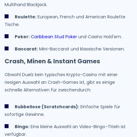
Multihand Blackjack.
Roulette:
European, French und American Roulette
Tische.
Poker:
Caribbean Stud Poker
und Casino Hold'em.
Baccarat:
Mini-Baccarat und klassische Versionen.
Crash, Minen & Instant Games
Obwohl Duelz kein typisches Krypto-Casino mit einer
riesigen Auswahl an Crash-Games ist, gibt es einige
schnelle Alternativen für zwischendurch:
Rubbellose (Scratchcards):
Einfache Spiele für
sofortige Gewinne.
Bingo:
Eine kleine Auswahl an Video-Bingo-Titeln ist
verfügbar.