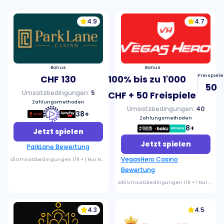
4.9
4.7
Bonus
Bonus
Freispiele
CHF 130
100% bis zu 1'000
50
Umsatzbedingungen:
5
CHF + 50 Freispiele
Zahlungsmethoden
Umsatzbedingungen:
40
38+
Zahlungsmethoden
8+
Jetzt spielen
Jetzt spielen
ParkLane Bewertung
VegasHero Casino
x5 Umsatzbedingungen | 18 + | Nur Neukunden |
Es gelten AGB
Bewertung
x40 Umsatzbedingungen | 18 + | Nur Neukunden |
4.3
4.5