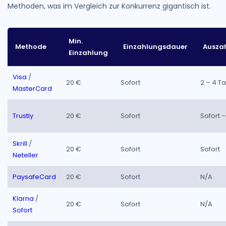
Methoden, was im Vergleich zur Konkurrenz gigantisch ist.
Min.
Methode
Einzahlungsdauer
Ausza
Einzahlung
Visa
/
20 €
Sofort
2 – 4 T
MasterCard
Trustly
20 €
Sofort
Sofort –
Skrill
/
20 €
Sofort
Sofort
Neteller
PaysafeCard
20 €
Sofort
N/A
Klarna
/
20 €
Sofort
N/A
Sofort