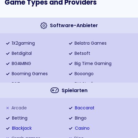
Game Types and Providers
Software-Anbieter
1X2gaming
Belatra Games
Betdigital
Betsoft
BGAMING
Big Time Gaming
Booming Games
Booongo
EGT
ELK Studios
Spielarten
Endorphina
Evoplay Entertainment
Felix Gaming
Fugaso
Arcade
Baccarat
GameArt
GamePlay
Betting
Bingo
gamevy
Habanero
Blackjack
Casino
InBet Games
IronDog