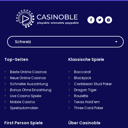
Schweiz
Top-Seiten
Klassische Spiele
Beste Online Casinos
Baccarat
Neue Online Casinos
Blackjack
Schneller Auszahlung
Caribbean Stud Poker
Bonus Ohne Einzahlung
Dragon Tiger
Live Casino Spiele
Roulette
Mobile Casino
Texas Hold’em
Spielautomaten
Three Card Poker
First Person Spiele
Über Casinoble