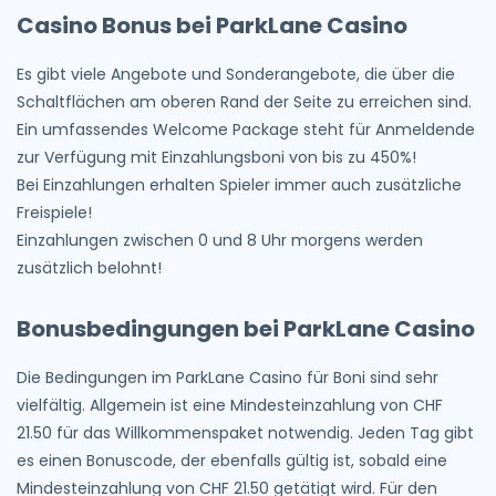
Casino Bonus bei ParkLane Casino
Es gibt viele Angebote und Sonderangebote, die über die
Schaltflächen am oberen Rand der Seite zu erreichen sind.
Ein umfassendes Welcome Package steht für Anmeldende
zur Verfügung mit Einzahlungsboni von bis zu 450%!
Bei Einzahlungen erhalten Spieler immer auch zusätzliche
Freispiele!
Einzahlungen zwischen 0 und 8 Uhr morgens werden
zusätzlich belohnt!
Bonusbedingungen bei ParkLane Casino
Die Bedingungen im ParkLane Casino für Boni sind sehr
vielfältig. Allgemein ist eine Mindesteinzahlung von CHF
21.50 für das Willkommenspaket notwendig. Jeden Tag gibt
es einen Bonuscode, der ebenfalls gültig ist, sobald eine
Mindesteinzahlung von CHF 21.50 getätigt wird. Für den