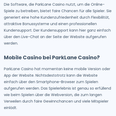
Die Software, die ParkLane Casino nutzt, um die Online-
Spiele zu betreiben, bietet faire Chancen für alle Spieler. Sie
generiert eine hohe Kundenzufriedenheit durch Flexibilität,
attraktive Bonussysteme und einen professionellen
Kundensupport. Der Kundensupport kann hier ganz einfach
über den Live-Chat an der Seite der Website aufgerufen
werden.
Mobile Casino bei ParkLane Casino?
ParkLane Casino hat momentan keine mobile Version oder
App der Website. Nichtsdestotrotz kann die Website
einfach über den Smartphone-Browser zum Spielen
aufgerufen werden. Das Spielerlebnis ist genau so erfüllend
wie beim Spielen über die Webversion, die zum langen
Verweilen durch faire Gewinnchancen und viele Mitspieler
einlädt.