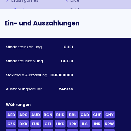
Crash games
Dice
Join Games
Lightning Box
eSports
Fishing
Microgaming
MrSlotty
Game Show
Instant Win
Ein- und Auszahlungen
MultiSlot
NetEnt
Jackpot
Jackpot games
NextGen
Noble Gaming
Keno
Live Casino
Nolimit City
OMI Gaming
Mindesteinzahlung
CHF1
Live Dealer
Live dealer games
Oryx
Pariplay
Lottery
Mine Games
Mindestauszahlung
CHF10
Platipus
PlayPearls
Others
Plinko
Playson
Pragmatic Play
Maximale Auszahlung
CHF100000
Poker
Roulette
Quickspin
Red Rake
Scratch Cards
Scratchcards
Auszahlungsdauer
24hrss
Red Tiger
Rival Gaming
Shooting
Sic Bo
Side City
Spigo
Währungen
Slingo
Spielautomaten
Spinomenal
Thunderkick
AED
ARS
AUD
BGN
BHD
BRL
CAD
CHF
CNY
Sportwetten
Table Games
Tom Horn Gaming
Wazdan
CZK
DKK
EUR
GEL
HKD
HRK
ILS
INR
KRW
Texas Holdem
Video Poker