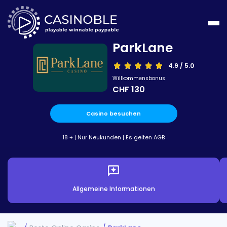
ParkLane
4.9 / 5.0
her
Willkommensbonus
CHF 130
gen
ette
le
Casino besuchen
cher
ghtning
18 + | Nur Neukunden |
Es gelten AGB
t
n
Seien Sie sich
ulette
cher
ng
bewusst
Xtreme
ghtning
cher
ingungen
o
Verantwortungsvolles
ulette
Allgemeine Informationen
hluss
Spielen
ga Fire
cher
aze
ulette