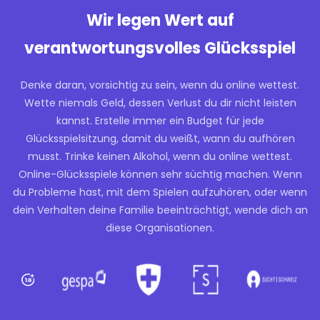
Wir legen Wert auf
verantwortungsvolles Glücksspiel
Denke daran, vorsichtig zu sein, wenn du online wettest.
Wette niemals Geld, dessen Verlust du dir nicht leisten
kannst. Erstelle immer ein Budget für jede
Glücksspielsitzung, damit du weißt, wann du aufhören
musst. Trinke keinen Alkohol, wenn du online wettest.
Online-Glücksspiele können sehr süchtig machen. Wenn
du Probleme hast, mit dem Spielen aufzuhören, oder wenn
dein Verhalten deine Familie beeinträchtigt, wende dich an
diese Organisationen.