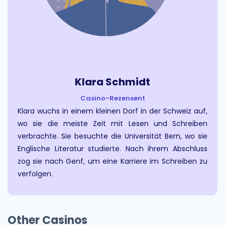
Klara Schmidt
Casino-Rezensent
Klara wuchs in einem kleinen Dorf in der Schweiz auf,
wo sie die meiste Zeit mit Lesen und Schreiben
verbrachte. Sie besuchte die Universität Bern, wo sie
Englische Literatur studierte. Nach ihrem Abschluss
zog sie nach Genf, um eine Karriere im Schreiben zu
verfolgen.
Other Casinos