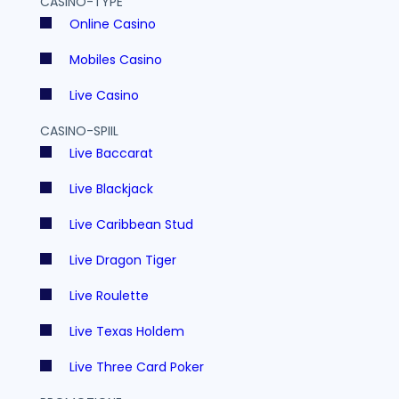
CASINO-TYPE
Online Casino
Mobiles Casino
Live Casino
CASINO-SPIIL
Live Baccarat
Live Blackjack
Live Caribbean Stud
Live Dragon Tiger
Live Roulette
Live Texas Holdem
Live Three Card Poker