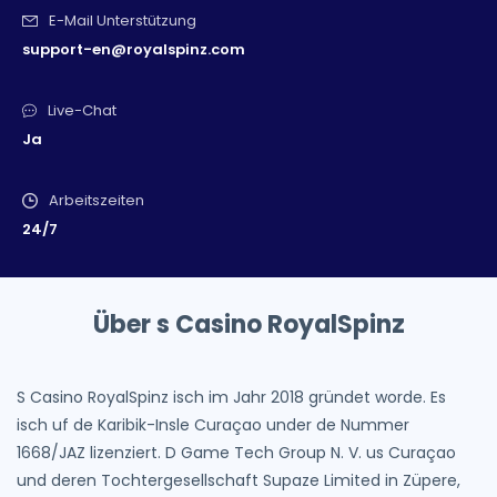
E-Mail Unterstützung
support-en@royalspinz.com
Live-Chat
Ja
Arbeitszeiten
24/7
Über s Casino RoyalSpinz
S Casino RoyalSpinz isch im Jahr 2018 gründet worde. Es
isch uf de Karibik-Insle Curaçao under de Nummer
1668/JAZ lizenziert. D Game Tech Group N. V. us Curaçao
und deren Tochtergesellschaft Supaze Limited in Züpere,