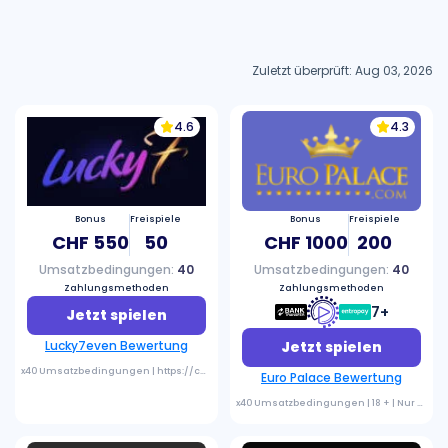
Zuletzt überprüft: Aug 03, 2026
4.6
4.3
Bonus
Freispiele
Bonus
Freispiele
CHF 550
50
CHF 1000
200
Umsatzbedingungen:
40
Umsatzbedingungen:
40
Zahlungsmethoden
Zahlungsmethoden
7+
Jetzt spielen
Lucky7even Bewertung
Jetzt spielen
x40 Umsatzbedingungen | https://casinoble.xyz
Euro Palace Bewertung
x40 Umsatzbedingungen | 18 + | Nur Neukunden |