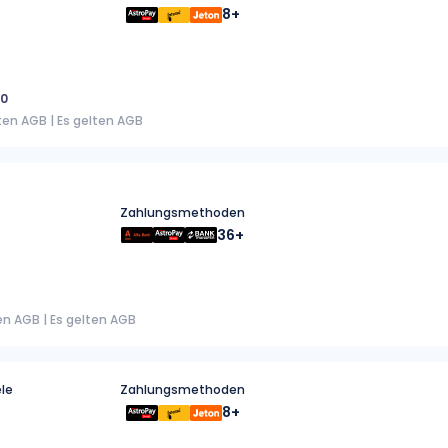
8+
0
lten AGB
|
Es gelten AGB
Zahlungsmethoden
36+
ten AGB
|
Es gelten AGB
ele
Zahlungsmethoden
8+