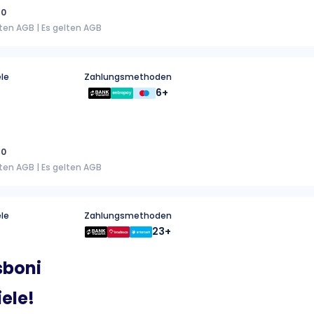
40
lten AGB
|
Es gelten AGB
ele
Zahlungsmethoden
6+
40
lten AGB
|
Es gelten AGB
ele
Zahlungsmethoden
23+
sboni
iele!