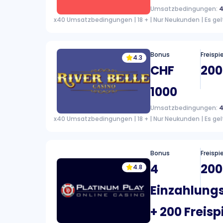
Umsatzbedingungen:
x40 Umsatzbedingungen | 18 + | Nur Neukunden |
Es ge
Bonus
Freispi
4.3
CHF
200
1000
Umsatzbedingungen:
x40 Umsatzbedingungen | 18 + | Nur Neukunden |
Es ge
Bonus
Freispi
4
200
4.8
Einzahlung
+ 200 Freisp