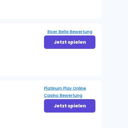
River Belle Bewertung
Jetzt spielen
Platinum Play Online
Casino Bewertung
Jetzt spielen