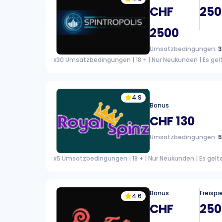
CHF
250
2500
Umsatzbedingungen:
3
x30 Umsatzbedingungen | 18 + | Nur Neukunden |
Es ge
4.9
Bonus
CHF 130
Umsatzbedingungen:
5
x5 Umsatzbedingungen | 18 + | Nur Neukunden |
Es gel
Bonus
Freispi
4.6
CHF
250