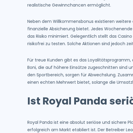
realistische Gewinnchancen ermöglicht.
Neben dem Willkommensbonus existieren weitere att
finanzielle Absicherung bietet. Jedes Wochenende e
das Risiko minimiert. Gelegentlich stellt das Casi
risikofrei zu testen. Solche Aktionen sind jedoch zei
Für treue Kunden gibt es das Loyalitätsprogramm, da
Boni, die auf höhere Einsätze zugeschnitten sind u
den Sportbereich, sorgen für Abwechslung. Zusamme
einen echten Mehrwert bietet, solange die Umsatz
Ist Royal Panda seri
Royal Panda ist eine absolut seriöse und sichere 
erfolgreich am Markt etabliert ist. Der Betreiber L