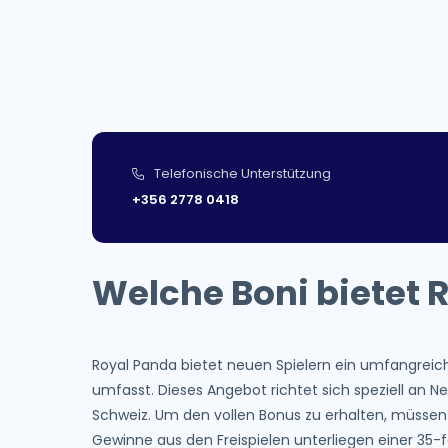
Telefonische Unterstützung
+356 2778 0418
Welche Boni bietet 
Royal Panda bietet neuen Spielern ein umfangreich
umfasst. Dieses Angebot richtet sich speziell an Ne
Schweiz. Um den vollen Bonus zu erhalten, müssen 
Gewinne aus den Freispielen unterliegen einer 35-