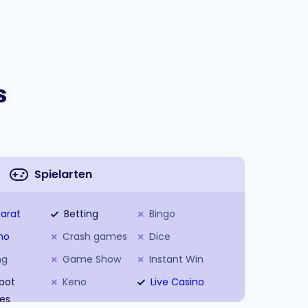
s
Spielarten
arat
Betting
Bingo
no
Crash games
Dice
ng
Game Show
Instant Win
pot
Keno
Live Casino
es