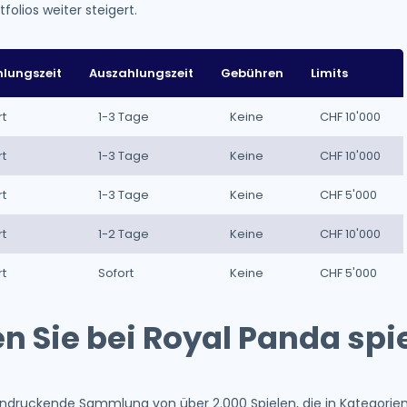
folios weiter steigert.
hlungszeit
Auszahlungszeit
Gebühren
Limits
rt
1-3 Tage
Keine
CHF 10'000
rt
1-3 Tage
Keine
CHF 10'000
rt
1-3 Tage
Keine
CHF 5'000
rt
1-2 Tage
Keine
CHF 10'000
rt
Sofort
Keine
CHF 5'000
n Sie bei Royal Panda spi
indruckende Sammlung von über 2.000 Spielen, die in Kategorien 