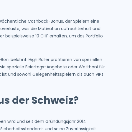
 wöchentliche Cashback-Bonus, der Spielern eine
overluste, was die Motivation aufrechterhält und
r beispielsweise 10 CHF erhalten, um das Portfolio
ni belohnt. High Roller profitieren von speziellen
 wie spezielle Feiertags-Angebote oder Wettboni für
ist und sowohl Gelegenheitsspielern als auch VIPs
aus der Schweiz?
eben wird und seit dem Gründungsjahr 2014
 Sicherheitsstandards und seine Zuverlässigkeit