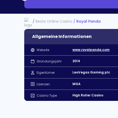
Beste Online Casino
Royal Panda
Allgemeine Informationen
www.royalpanda.com
Website
2014
Gründungsjahr
LeoVegas Gaming plc
Eigentümer
MGA
Lizenzen
High Roller Casino
Casino Type