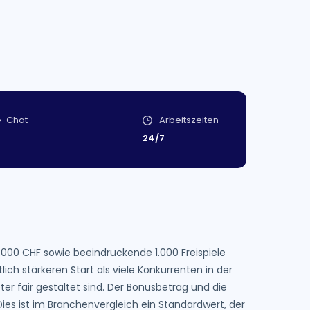
e-Chat
Arbeitszeiten
24/7
.000 CHF sowie beeindruckende 1.000 Freispiele
ich stärkeren Start als viele Konkurrenten in der
r fair gestaltet sind. Der Bonusbetrag und die
ies ist im Branchenvergleich ein Standardwert, der