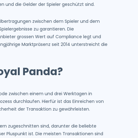
en und die Gelder der Spieler geschützt sind.
e Übertragungen zwischen dem Spieler und dem
pielergebnisse zu garantieren. Die
 Anbieter grossen Wert auf Compliance legt und
gjährige Marktpräsenz seit 2014 unterstreicht die
Royal Panda?
hode zwischen einem und drei Werktagen in
ess durchlaufen. Hierfür ist das Einreichen von
herheit der Transaktion zu gewährleisten.
ern zugeschnitten sind, darunter die beliebte
r Pluspunkt ist. Die meisten Transaktionen sind