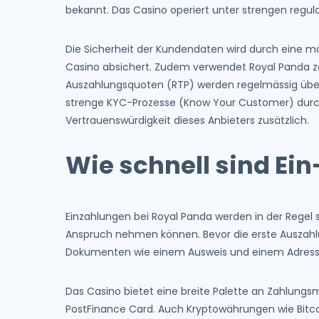
bekannt. Das Casino operiert unter strengen regulat
Die Sicherheit der Kundendaten wird durch eine m
Casino absichert. Zudem verwendet Royal Panda zert
Auszahlungsquoten (RTP) werden regelmässig überpr
strenge KYC-Prozesse (Know Your Customer) durchfü
Vertrauenswürdigkeit dieses Anbieters zusätzlich.
Wie schnell sind Ei
Einzahlungen bei Royal Panda werden in der Regel
Anspruch nehmen können. Bevor die erste Auszahlu
Dokumenten wie einem Ausweis und einem Adressnach
Das Casino bietet eine breite Palette an Zahlungsm
PostFinance Card. Auch Kryptowährungen wie Bitcoi