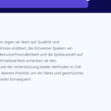
, legen wir Wert auf Qualität und
rösse etabliert, die Schweizer Spielern ein
 Benutzerfreundlichkeit und die Spielauswahl auf
 Aufmerksamkeit schenken wir den
 und der Unterstützung lokaler Methoden in CHF.
 oberste Priorität, um ein faires und geschütztes
iterien konsequent.