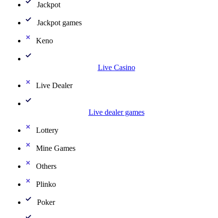
Jackpot
Jackpot games
Keno
Live Casino
Live Dealer
Live dealer games
Lottery
Mine Games
Others
Plinko
Poker