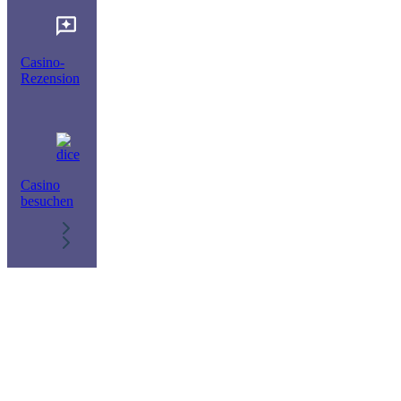
Casino-
Rezension
Casino
besuchen