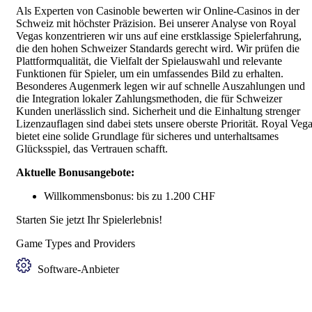
Als Experten von Casinoble bewerten wir Online-Casinos in der
Schweiz mit höchster Präzision. Bei unserer Analyse von Royal
Vegas konzentrieren wir uns auf eine erstklassige Spielerfahrung,
die den hohen Schweizer Standards gerecht wird. Wir prüfen die
Plattformqualität, die Vielfalt der Spielauswahl und relevante
Funktionen für Spieler, um ein umfassendes Bild zu erhalten.
Besonderes Augenmerk legen wir auf schnelle Auszahlungen und
die Integration lokaler Zahlungsmethoden, die für Schweizer
Kunden unerlässlich sind. Sicherheit und die Einhaltung strenger
Lizenzauflagen sind dabei stets unsere oberste Priorität. Royal Veg
bietet eine solide Grundlage für sicheres und unterhaltsames
Glücksspiel, das Vertrauen schafft.
Aktuelle Bonusangebote:
Willkommensbonus: bis zu 1.200 CHF
Starten Sie jetzt Ihr Spielerlebnis!
Game Types and Providers
Software-Anbieter