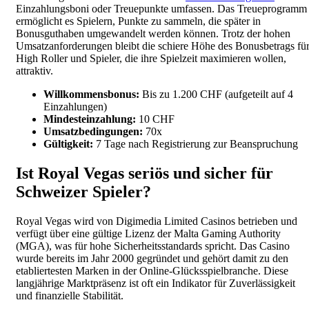
Einzahlungsboni oder Treuepunkte umfassen. Das Treueprogramm
ermöglicht es Spielern, Punkte zu sammeln, die später in
Bonusguthaben umgewandelt werden können. Trotz der hohen
Umsatzanforderungen bleibt die schiere Höhe des Bonusbetrags fü
High Roller und Spieler, die ihre Spielzeit maximieren wollen,
attraktiv.
Willkommensbonus:
Bis zu 1.200 CHF (aufgeteilt auf 4
Einzahlungen)
Mindesteinzahlung:
10 CHF
Umsatzbedingungen:
70x
Gültigkeit:
7 Tage nach Registrierung zur Beanspruchung
Ist Royal Vegas seriös und sicher für
Schweizer Spieler?
Royal Vegas wird von Digimedia Limited Casinos betrieben und
verfügt über eine gültige Lizenz der Malta Gaming Authority
(MGA), was für hohe Sicherheitsstandards spricht. Das Casino
wurde bereits im Jahr 2000 gegründet und gehört damit zu den
etabliertesten Marken in der Online-Glücksspielbranche. Diese
langjährige Marktpräsenz ist oft ein Indikator für Zuverlässigkeit
und finanzielle Stabilität.