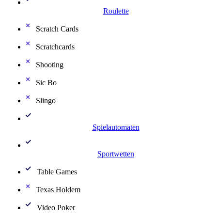
Roulette
Scratch Cards
Scratchcards
Shooting
Sic Bo
Slingo
Spielautomaten
Sportwetten
Table Games
Texas Holdem
Video Poker