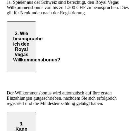
Ja, Spieler aus der Schweiz sind berechtigt, den Royal Vegas
Willkommensbonus von bis zu 1.200 CHF zu beanspruchen. Dies
gilt für Neukunden nach der Registrierung.
2. Wie
beanspruche
ich den
Royal
Vegas
Willkommensbonus?
Der Willkommensbonus wird automatisch auf Ihre ersten
Einzahlungen gutgeschrieben, nachdem Sie sich erfolgreich
registriert und die Mindesteinzahlung getätigt haben.
3.
Kann