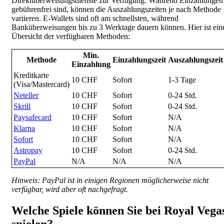
Direktüberweisungsdienste zur Verfügung. Während Einzahlungen
gebührenfrei sind, können die Auszahlungszeiten je nach Methode
variieren. E-Wallets sind oft am schnellsten, während
Banküberweisungen bis zu 3 Werktage dauern können. Hier ist ein
Übersicht der verfügbaren Methoden:
Min.
Methode
Einzahlungszeit
Auszahlungszeit
Einzahlung
Kreditkarte
10 CHF
Sofort
1-3 Tage
(Visa/Mastercard)
Neteller
10 CHF
Sofort
0-24 Std.
Skrill
10 CHF
Sofort
0-24 Std.
Paysafecard
10 CHF
Sofort
N/A
Klarna
10 CHF
Sofort
N/A
Sofort
10 CHF
Sofort
N/A
Astropay
10 CHF
Sofort
0-24 Std.
PayPal
N/A
N/A
N/A
Hinweis: PayPal ist in einigen Regionen möglicherweise nicht
verfügbar, wird aber oft nachgefragt.
Welche Spiele können Sie bei Royal Vega
spielen?