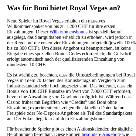
Was für Boni bietet Royal Vegas an?
Neue Spieler im Royal Vegas erhalten ein massives
Willkommenspaket von bis zu 1.200 CHF für ihre ersten
Einzahlungen. Dieser
Willkommensbonus
ist speziell darauf
ausgelegt, das Startguthaben erheblich zu erhöhen, wird jedoch in
der Regel auf die ersten vier Einzahlungen aufgeteilt (jeweils 100%
bis zu 300 CHF). Um dieses Angebot zu beanspruchen, ist keine
Eingabe eines speziellen Bonus Codes erforderlich; die Gutschrift
erfolgt automatisch nach der qualifizierenden Einzahlung von
mindestens 10 CHF.
Es ist wichtig zu beachten, dass die Umsatzbedingungen bei Royal
Vegas mit dem 70-fachen des Bonusbetrags im Vergleich zum
Industriestandard sehr hoch angesetzt sind. Das bedeutet, dass ein
Bonus von 100 CHF Einsätze im Wert von 7.000 CHF erfordert,
bevor eine Auszahlung von Gewinnen möglich ist. Während das
Casino früher mit Begriffen wie “Credits” und Boni ohne
Einzahlung experimentierte, zeigen die aktuellen Daten keine
Freispiele oder No-Deposit-Angebote als Teil des Standardpakets
an. Der Fokus liegt klar auf dem Einzahlungsbonus.
Für bestehende Spieler gibt es einen Aktionskalender, der tägliche
Belohnungen bereithält. Diese können
besondere Angebote
wie