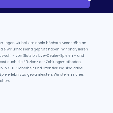
n, legen wir bei Casinoble höchste Massstäbe an.
m, die wir umfassend geprüft haben. Wir analysieren
auswahl – von Slots bis Live-Dealer-Spielen – und
asst auch die Effizienz der Zahlungsmethoden,
n in CHF. Sicherheit und Lizenzierung sind dabei
pielerlebnis zu gewährleisten. Wir stellen sicher,
echen.