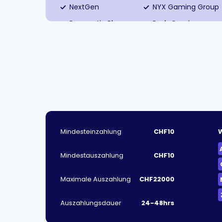
NextGen
NYX Gaming Group
Pragmatic Play
Push Gaming
Red Tiger
Skywind Group
Mindesteinzahlung
CHF10
Mindestauszahlung
CHF10
Maximale Auszahlung
CHF22000
Auszahlungsdauer
24-48hrs