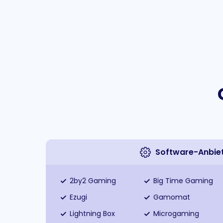
Software-Anbie
2by2 Gaming
Big Time Gaming
Ezugi
Gamomat
Lightning Box
Microgaming