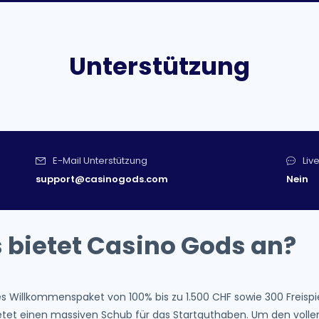
Unterstützung
E-Mail Unterstützung
Liv
support@casinogods.com
Nein
 bietet Casino Gods an?
es Willkommenspaket von 100% bis zu 1.500 CHF sowie 300 Freispi
etet einen massiven Schub für das Startguthaben. Um den volle