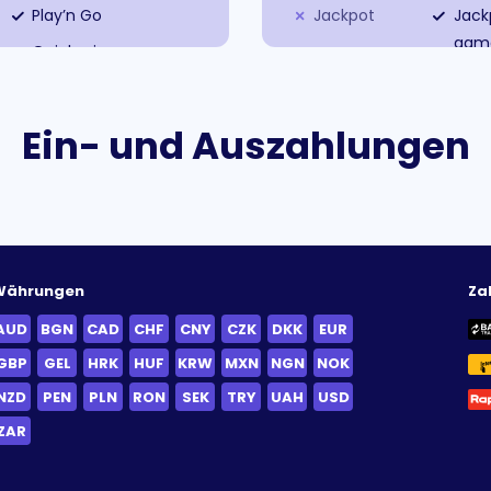
Play’n Go
Jackpot
Jack
gam
Quickspin
Live Dealer
Live 
Yggdrasil
gam
Ein- und Auszahlungen
Others
Plink
Scratch Cards
Scra
Slingo
Spie
Texas Holdem
Vide
Währungen
Za
AUD
BGN
CAD
CHF
CNY
CZK
DKK
EUR
GBP
GEL
HRK
HUF
KRW
MXN
NGN
NOK
NZD
PEN
PLN
RON
SEK
TRY
UAH
USD
ZAR