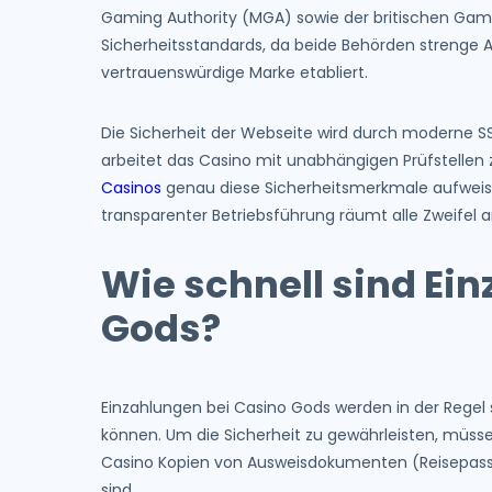
Gaming Authority (MGA) sowie der britischen Gambl
Sicherheitsstandards, da beide Behörden strenge 
vertrauenswürdige Marke etabliert.
Die Sicherheit der Webseite wird durch moderne S
arbeitet das Casino mit unabhängigen Prüfstellen 
Casinos
genau diese Sicherheitsmerkmale aufweisen
transparenter Betriebsführung räumt alle Zweifel an
Wie schnell sind Ei
Gods?
Einzahlungen bei Casino Gods werden in der Rege
können. Um die Sicherheit zu gewährleisten, müsse
Casino Kopien von Ausweisdokumenten (Reisepass, ID
sind.