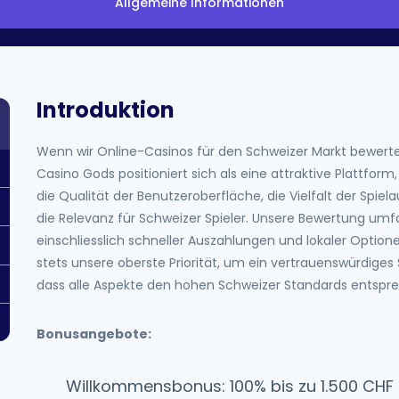
Allgemeine Informationen
Introduktion
Wenn wir Online-Casinos für den Schweizer Markt bewerte
Casino Gods positioniert sich als eine attraktive Plattfor
die Qualität der Benutzeroberfläche, die Vielfalt der Spiel
die Relevanz für Schweizer Spieler. Unsere Bewertung umf
einschliesslich schneller Auszahlungen und lokaler Optione
stets unsere oberste Priorität, um ein vertrauenswürdiges S
dass alle Aspekte den hohen Schweizer Standards entspr
Bonusangebote:
Willkommensbonus: 100% bis zu 1.500 CHF