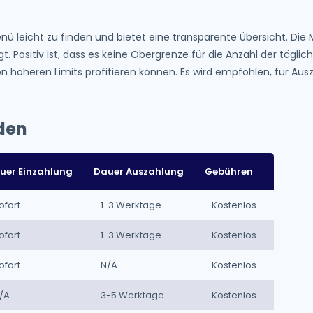
ü leicht zu finden und bietet eine transparente Übersicht. Die 
t. Positiv ist, dass es keine Obergrenze für die Anzahl der tägli
on höheren Limits profitieren können. Es wird empfohlen, für Au
den
uer Einzahlung
Dauer Auszahlung
Gebühren
ofort
1-3 Werktage
Kostenlos
ofort
1-3 Werktage
Kostenlos
ofort
N/A
Kostenlos
/A
3-5 Werktage
Kostenlos