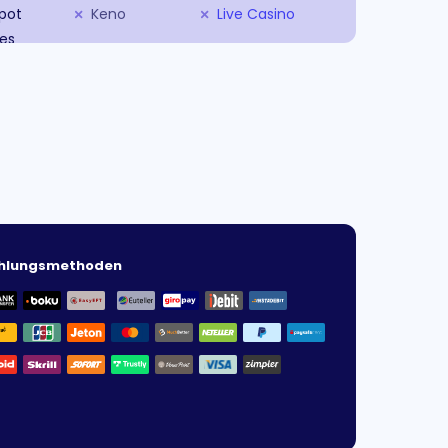
pot
Keno
Live Casino
es
dealer
Lottery
Mine Games
es
o
Poker
Roulette
tchcards
Shooting
Sic Bo
lautomaten
Sportwetten
Table Games
o Poker
Video Slots
Virtual Game
Show
hlungsmethoden