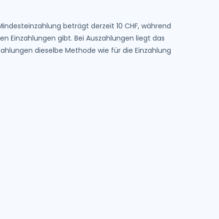
Mindesteinzahlung beträgt derzeit 10 CHF, während
chen Einzahlungen gibt. Bei Auszahlungen liegt das
szahlungen dieselbe Methode wie für die Einzahlung