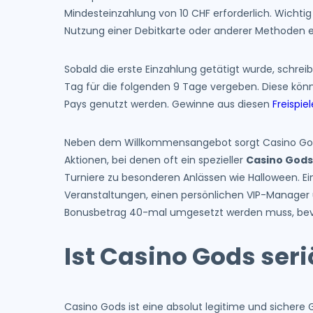
Mindesteinzahlung von 10 CHF erforderlich. Wichtig 
Nutzung einer Debitkarte oder anderer Methoden 
Sobald die erste Einzahlung getätigt wurde, schreib
Tag für die folgenden 9 Tage vergeben. Diese könne
Pays genutzt werden. Gewinne aus diesen
Freispie
Neben dem Willkommensangebot sorgt Casino Gods 
Aktionen, bei denen oft ein spezieller
Casino Gods
Turniere zu besonderen Anlässen wie Halloween. Ei
Veranstaltungen, einen persönlichen VIP-Manager 
Bonusbetrag 40-mal umgesetzt werden muss, bevor
Ist Casino Gods seri
Casino Gods ist eine absolut legitime und sichere 