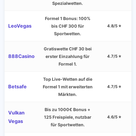
Spezialwetten.
Formel 1 Bonus: 100%
LeoVegas
bis CHF 300 für
4.8/5 ⭐️
Sportwetten.
Gratiswette CHF 30 bei
888Casino
erster Einzahlung für
4.7/5 ⭐️
Formel 1.
Top Live-Wetten auf die
Betsafe
Formel 1 mit erweiterten
4.7/5 ⭐️
Märkten.
Bis zu 1000€ Bonus +
Vulkan
125 Freispiele, nutzbar
4.6/5 ⭐️
Vegas
für Sportwetten.