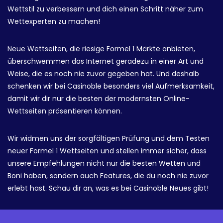
Wettstil zu verbessern und dich einen Schritt näher zum
Wettexperten zu machen!
Neue Wettseiten, die riesige Formel 1 Märkte anbieten,
überschwemmen das Internet geradezu in einer Art und
Weise, die es noch nie zuvor gegeben hat. Und deshalb
schenken wir bei Casinoble besonders viel Aufmerksamkeit,
damit wir dir nur die besten der modernsten Online-
Wettseiten präsentieren können.
Wir widmen uns der sorgfältigen Prüfung und dem Testen
neuer Formel 1 Wettseiten und stellen immer sicher, dass
unsere Empfehlungen nicht nur die besten Wetten und
Boni haben, sondern auch Features, die du noch nie zuvor
erlebt hast. Schau dir an, was es bei Casinoble Neues gibt!