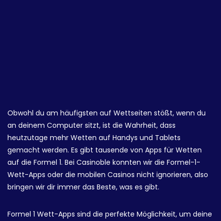
Obwohl du am häufigsten auf Wettseiten stößt, wenn du
an deinem Computer sitzt, ist die Wahrheit, dass
heutzutage mehr Wetten auf Handys und Tablets
gemacht werden. Es gibt tausende von Apps für Wetten
auf die Formel 1. Bei Casinoble konnten wir die Formel-1-
Wett-Apps oder die mobilen Casinos nicht ignorieren, also
bringen wir dir immer das Beste, was es gibt.
Formel 1 Wett-Apps sind die perfekte Möglichkeit, um deine