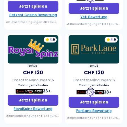
Jetzt spielen
Jetzt spielen
Betzest Casino Bewertung
Yeti Bewertung
x35 Umsatzbedingungen | 18 + | Nur Neukunden |
Es gelten AGB
x5 Umsatzbedingungen | 18 + | Nur Neukunden |
4.9
4.9
Bonus
Bonus
CHF 130
CHF 130
Umsatzbedingungen:
5
Umsatzbedingungen:
5
Zahlungsmethoden
Zahlungsmethoden
36+
38+
Jetzt spielen
Jetzt spielen
RoyalSpinz Bewertung
ParkLane Bewertung
x5 Umsatzbedingungen | 18 + | Nur Neukunden |
Es gelten AGB
x5 Umsatzbedingungen | 18 + | Nur Neukunden |