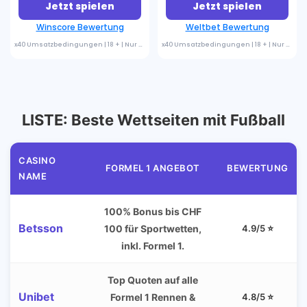
Jetzt spielen
Jetzt spielen
Winscore Bewertung
Weltbet Bewertung
x40 Umsatzbedingungen | 18 + | Nur Neukunden |
Es gelten AGB
x40 Umsatzbedingungen | 18 + | Nur Neukunden |
LISTE: Beste Wettseiten mit Fußball
CASINO
FORMEL 1 ANGEBOT
BEWERTUNG
NAME
100% Bonus bis CHF
Betsson
100 für Sportwetten,
4.9/5 ⭐️
inkl. Formel 1.
Top Quoten auf alle
Unibet
Formel 1 Rennen &
4.8/5 ⭐️