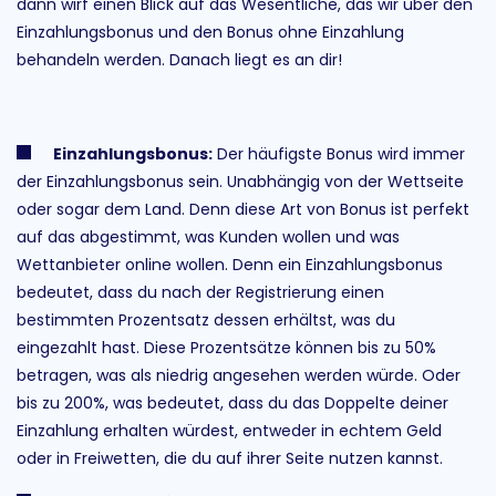
dann wirf einen Blick auf das Wesentliche, das wir über den
Einzahlungsbonus und den Bonus ohne Einzahlung
behandeln werden. Danach liegt es an dir!
Einzahlungsbonus:
Der häufigste Bonus wird immer
der Einzahlungsbonus sein. Unabhängig von der Wettseite
oder sogar dem Land. Denn diese Art von Bonus ist perfekt
auf das abgestimmt, was Kunden wollen und was
Wettanbieter online wollen. Denn ein Einzahlungsbonus
bedeutet, dass du nach der Registrierung einen
bestimmten Prozentsatz dessen erhältst, was du
eingezahlt hast. Diese Prozentsätze können bis zu 50%
betragen, was als niedrig angesehen werden würde. Oder
bis zu 200%, was bedeutet, dass du das Doppelte deiner
Einzahlung erhalten würdest, entweder in echtem Geld
oder in Freiwetten, die du auf ihrer Seite nutzen kannst.