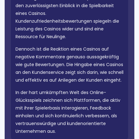
den zuverlässigsten Einblick in die Spielbarkeit
eines Casinos.
Kundenzufriedenheitsbewertungen spiegeln die
Leistung des Casinos wider und sind eine
Ressource für Neulinge.
Dennoch ist die Reaktion eines Casinos auf
negative Kommentare genauso aussagekräftig
wie gute Bewertungen. Die Hingabe eines Casinos
an den Kundenservice zeigt sich darin, wie schnell
und effektiv es auf Anliegen der Kunden eingeht.
In der hart umkämpften Welt des Online-
Glücksspiels zeichnen sich Plattformen, die aktiv
mit ihrer Spielerbasis interagieren, Feedback
einholen und sich kontinuierlich verbessern, als
vertrauenswürdige und kundenorientierte
Unternehmen aus.