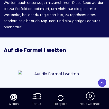
Wetten auch unterwegs mitzunehmen. Diese Apps wurden
bis zur Perfektion optimiert, um nicht nur die gesamte
Wettseite, bei der du registriert bist, zu repräsentieren,
sondern es gibt auch App-Boni und einzigartige Features
obendrauf.
Auf die Formel 1 wetten
Wetten
Bonus
Freispiele
Neue Casinos