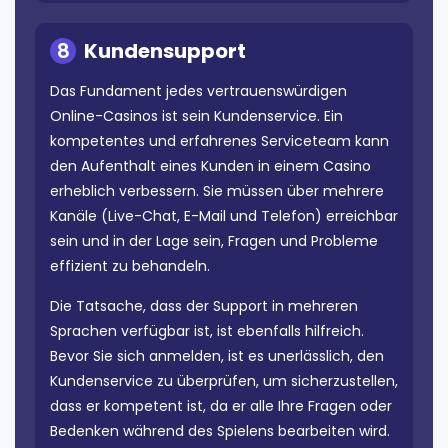
8
Kundensupport
Das Fundament jedes vertrauenswürdigen
Online-Casinos ist sein Kundenservice. Ein
kompetentes und erfahrenes Serviceteam kann
den Aufenthalt eines Kunden in einem Casino
erheblich verbessern. Sie müssen über mehrere
Kanäle (Live-Chat, E-Mail und Telefon) erreichbar
sein und in der Lage sein, Fragen und Probleme
effizient zu behandeln.
Die Tatsache, dass der Support in mehreren
Sprachen verfügbar ist, ist ebenfalls hilfreich.
Bevor Sie sich anmelden, ist es unerlässlich, den
Kundenservice zu überprüfen, um sicherzustellen,
dass er kompetent ist, da er alle Ihre Fragen oder
Bedenken während des Spielens bearbeiten wird.