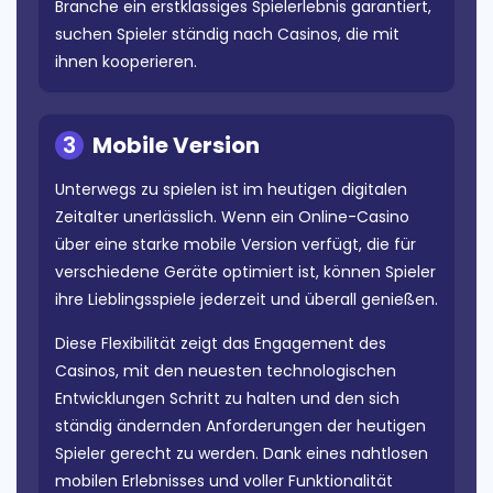
Branche ein erstklassiges Spielerlebnis garantiert,
suchen Spieler ständig nach Casinos, die mit
ihnen kooperieren.
3
Mobile Version
Unterwegs zu spielen ist im heutigen digitalen
Zeitalter unerlässlich. Wenn ein Online-Casino
über eine starke mobile Version verfügt, die für
verschiedene Geräte optimiert ist, können Spieler
ihre Lieblingsspiele jederzeit und überall genießen.
Diese Flexibilität zeigt das Engagement des
Casinos, mit den neuesten technologischen
Entwicklungen Schritt zu halten und den sich
ständig ändernden Anforderungen der heutigen
Spieler gerecht zu werden. Dank eines nahtlosen
mobilen Erlebnisses und voller Funktionalität