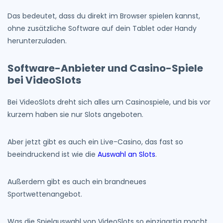
Das bedeutet, dass du direkt im Browser spielen kannst,
ohne zusätzliche Software auf dein Tablet oder Handy
herunterzuladen.
Software-Anbieter und Casino-Spiele
bei VideoSlots
Bei VideoSlots dreht sich alles um Casinospiele, und bis vor
kurzem haben sie nur Slots angeboten.
Aber jetzt gibt es auch ein Live-Casino, das fast so
beeindruckend ist wie die
Auswahl an Slots
.
Außerdem gibt es auch ein brandneues
Sportwettenangebot.
Was die Spielauswahl von VideoSlots so einzigartig macht,