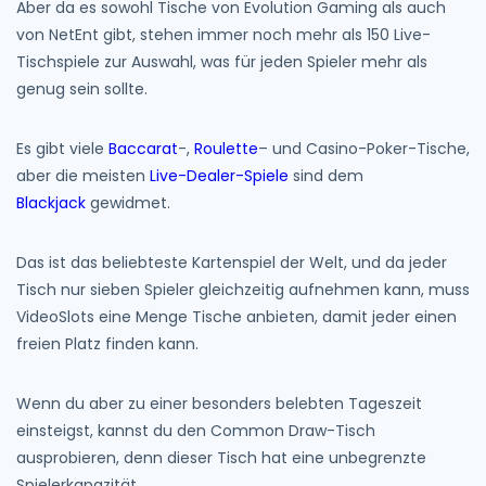
Aber da es sowohl Tische von Evolution Gaming als auch
von NetEnt gibt, stehen immer noch mehr als 150 Live-
Tischspiele zur Auswahl, was für jeden Spieler mehr als
genug sein sollte.
Es gibt viele
Baccarat
-,
Roulette
– und Casino-Poker-Tische,
aber die meisten
Live-Dealer-Spiele
sind dem
Blackjack
gewidmet.
Das ist das beliebteste Kartenspiel der Welt, und da jeder
Tisch nur sieben Spieler gleichzeitig aufnehmen kann, muss
VideoSlots eine Menge Tische anbieten, damit jeder einen
freien Platz finden kann.
Wenn du aber zu einer besonders belebten Tageszeit
einsteigst, kannst du den Common Draw-Tisch
ausprobieren, denn dieser Tisch hat eine unbegrenzte
Spielerkapazität.