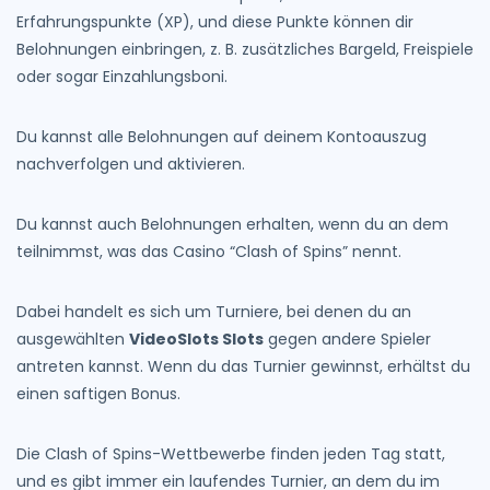
Erfahrungspunkte (XP), und diese Punkte können dir
Belohnungen einbringen, z. B. zusätzliches Bargeld, Freispiele
oder sogar Einzahlungsboni.
Du kannst alle Belohnungen auf deinem Kontoauszug
nachverfolgen und aktivieren.
Du kannst auch Belohnungen erhalten, wenn du an dem
teilnimmst, was das Casino “Clash of Spins” nennt.
Dabei handelt es sich um Turniere, bei denen du an
ausgewählten
VideoSlots Slots
gegen andere Spieler
antreten kannst. Wenn du das Turnier gewinnst, erhältst du
einen saftigen Bonus.
Die Clash of Spins-Wettbewerbe finden jeden Tag statt,
und es gibt immer ein laufendes Turnier, an dem du im