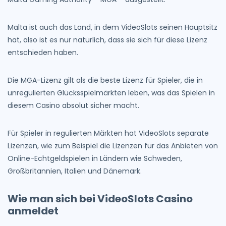
Malta ist auch das Land, in dem VideoSlots seinen Hauptsitz
hat, also ist es nur natürlich, dass sie sich für diese Lizenz
entschieden haben.
Die MGA-Lizenz gilt als die beste Lizenz für Spieler, die in
unregulierten Glücksspielmärkten leben, was das Spielen in
diesem Casino absolut sicher macht.
Für Spieler in regulierten Märkten hat VideoSlots separate
Lizenzen, wie zum Beispiel die Lizenzen für das Anbieten von
Online-Echtgeldspielen in Ländern wie Schweden,
Großbritannien, Italien und Dänemark.
Wie man sich bei VideoSlots Casino
anmeldet