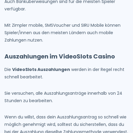
Auch Banküberweisungen sind für die meisten Spieler
verfügbar.
Mit Zimpler mobile, SMSVoucher und SIRU Mobile können
Spieler/innen aus den meisten Ländern auch mobile
Zahlungen nutzen.
Auszahlungen im VideoSlots Casino
Die
VideoSlots Auszahlungen
werden in der Regel recht
schnell bearbeitet.
Sie versuchen, alle Auszahlungsanträge innerhalb von 24
Stunden zu bearbeiten.
Wenn du willst, dass dein Auszahlungsantrag so schnell wie
möglich genehmigt wird, solltest du sicherstellen, dass du
bei der Auszahlung dieselbe Zahlungsmethode verwendest,