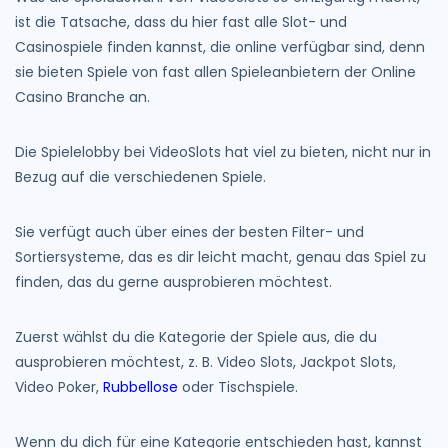
ist die Tatsache, dass du hier fast alle Slot- und
Casinospiele finden kannst, die online verfügbar sind, denn
sie bieten Spiele von fast allen Spieleanbietern der Online
Casino Branche an.
Die Spielelobby bei VideoSlots hat viel zu bieten, nicht nur in
Bezug auf die verschiedenen Spiele.
Sie verfügt auch über eines der besten Filter- und
Sortiersysteme, das es dir leicht macht, genau das Spiel zu
finden, das du gerne ausprobieren möchtest.
Zuerst wählst du die Kategorie der Spiele aus, die du
ausprobieren möchtest, z. B. Video Slots, Jackpot Slots,
Video Poker,
Rubbellose
oder Tischspiele.
Wenn du dich für eine Kategorie entschieden hast, kannst