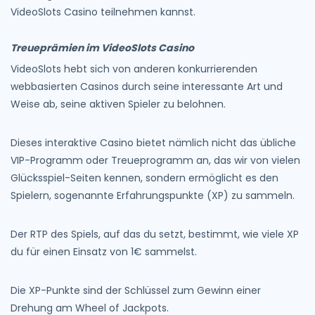
VideoSlots Casino teilnehmen kannst.
Treueprämien im VideoSlots Casino
VideoSlots hebt sich von anderen konkurrierenden
webbasierten Casinos durch seine interessante Art und
Weise ab, seine aktiven Spieler zu belohnen.
Dieses interaktive Casino bietet nämlich nicht das übliche
VIP-Programm oder Treueprogramm an, das wir von vielen
Glücksspiel-Seiten kennen, sondern ermöglicht es den
Spielern, sogenannte Erfahrungspunkte (XP) zu sammeln.
Der RTP des Spiels, auf das du setzt, bestimmt, wie viele XP
du für einen Einsatz von 1€ sammelst.
Die XP-Punkte sind der Schlüssel zum Gewinn einer
Drehung am Wheel of Jackpots.