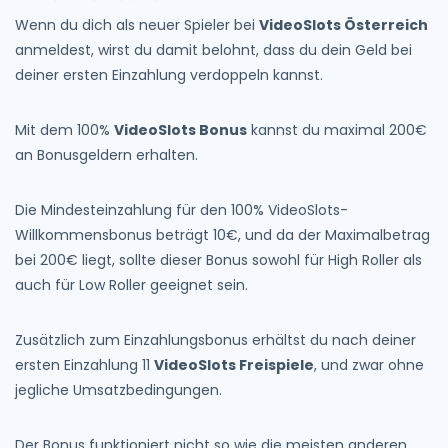
Wenn du dich als neuer Spieler bei
VideoSlots Österreich
anmeldest, wirst du damit belohnt, dass du dein Geld bei
deiner ersten Einzahlung verdoppeln kannst.
Mit dem 100%
VideoSlots Bonus
kannst du maximal 200€
an Bonusgeldern erhalten.
Die Mindesteinzahlung für den 100% VideoSlots-
Willkommensbonus beträgt 10€, und da der Maximalbetrag
bei 200€ liegt, sollte dieser Bonus sowohl für High Roller als
auch für Low Roller geeignet sein.
Zusätzlich zum Einzahlungsbonus erhältst du nach deiner
ersten Einzahlung 11
VideoSlots Freispiele
, und zwar ohne
jegliche Umsatzbedingungen.
Der Bonus funktioniert nicht so wie die meisten anderen