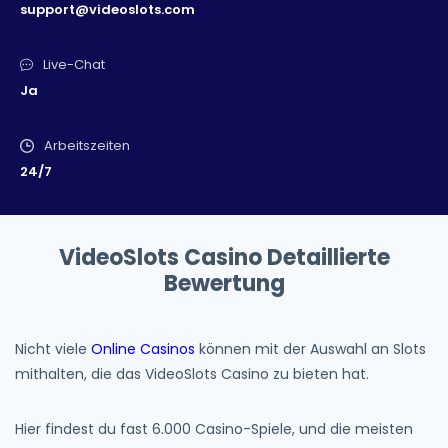
Nektan
NetEnt
support@videoslots.com
NextGen
Nolimit City
Live-Chat
Northern Lights Gaming
NYX Gaming Group
Ja
Old Skool Studios
OpenBet
Oryx
Pirates Gold Studios
Arbeitszeiten
Play’n Go
Playson
24/7
Playtech
Pragmatic Play
Probability Gaming
Push Gaming
VideoSlots Casino Detaillierte
Quickspin
Rabcat
Bewertung
Realistic
Red Tiger
Red7
Reel Play
Nicht viele
Online Casinos
können mit der Auswahl an Slots
Reel Time Gaming
ReelNRG
mithalten, die das VideoSlots Casino zu bieten hat.
Reflex Gaming
Relax Gaming
Hier findest du fast 6.000 Casino-Spiele, und die meisten
Revolver Gaming
SG