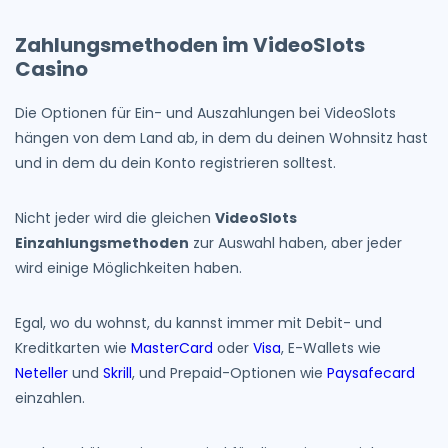
Zahlungsmethoden im VideoSlots
Casino
Die Optionen für Ein- und Auszahlungen bei VideoSlots
hängen von dem Land ab, in dem du deinen Wohnsitz hast
und in dem du dein Konto registrieren solltest.
Nicht jeder wird die gleichen
VideoSlots
Einzahlungsmethoden
zur Auswahl haben, aber jeder
wird einige Möglichkeiten haben.
Egal, wo du wohnst, du kannst immer mit Debit- und
Kreditkarten wie
MasterCard
oder
Visa
, E-Wallets wie
Neteller
und
Skrill
, und Prepaid-Optionen wie
Paysafecard
einzahlen.