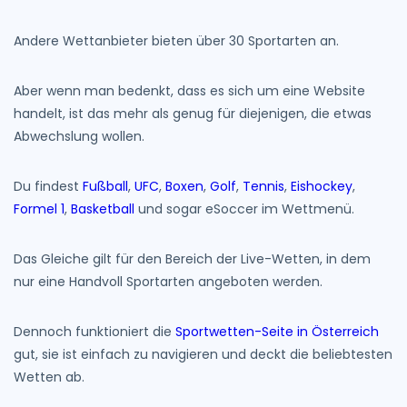
Andere Wettanbieter bieten über 30 Sportarten an.
Aber wenn man bedenkt, dass es sich um eine Website
handelt, ist das mehr als genug für diejenigen, die etwas
Abwechslung wollen.
Du findest
Fußball
,
UFC
,
Boxen
,
Golf
,
Tennis
,
Eishockey
,
Formel 1
,
Basketball
und sogar eSoccer im Wettmenü.
Das Gleiche gilt für den Bereich der Live-Wetten, in dem
nur eine Handvoll Sportarten angeboten werden.
Dennoch funktioniert die
Sportwetten-Seite in Österreich
gut, sie ist einfach zu navigieren und deckt die beliebtesten
Wetten ab.