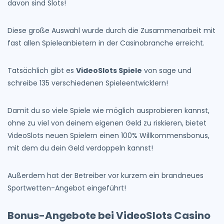
davon sind Slots!
Shuffle Master
Side City
Sigma Gaming
Skillzzgaming
Diese große Auswahl wurde durch die Zusammenarbeit mit
Skywind Group
Snowborn Games
fast allen Spieleanbietern in der Casinobranche erreicht.
Spieldev
Spinmatic
Tatsächlich gibt es
VideoSlots Spiele
von sage und
StakeLogic
Sthlm Gaming
schreibe 135 verschiedenen Spieleentwicklern!
SUNFOX Games
The Games Company
Thunderkick
WagerMill
Damit du so viele Spiele wie möglich ausprobieren kannst,
ohne zu viel von deinem eigenen Geld zu riskieren, bietet
Wazdan
Wild Streak Gaming
VideoSlots neuen Spielern einen 100% Willkommensbonus,
WMS
Yggdrasil
mit dem du dein Geld verdoppeln kannst!
YoloPlay
Außerdem hat der Betreiber vor kurzem ein brandneues
Sportwetten-Angebot eingeführt!
Bonus-Angebote bei VideoSlots Casino