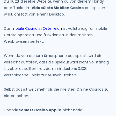
Du nutzt dieselbe Website, wenn du von deinem Handy
oder Tablet im
VideoSlots Mobilen Casino
aus spielen
willst, anstatt von einem Desktop.
Das
mobile Casino in Österreich
ist vollständig für mobile
Geräte optimiert und funktioniert in den meisten
Webbrowsern perfekt.
Wenn du von deinem Smartphone aus spielst, wird dir
vielleicht auffallen, dass die Spielauswahl nicht vollständig
ist, aber es sollten trotzdem mindestens 3.300
verschiedene Spiele zur Auswahl stehen.
Selbst das ist weit mehr als die meisten Online Casinos zu
bieten haben.
Eine
VideoSlots Casino App
ist nicht nötig.