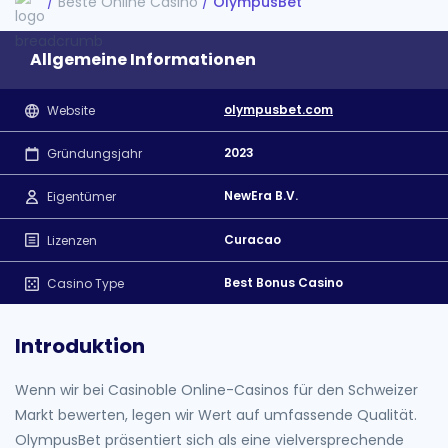
Beste Online Casino
OlympusBet
cher
wer Up
ulette
cher
Allgemeine Informationen
mersive
ulette
cher
olympusbet.com
ky Ball
Website
et
ulette
cher
2023
Gründungsjahr
d Door
ulette
NewEra B.V.
Eigentümer
Curacao
Lizenzen
Best Bonus Casino
Casino Type
Introduktion
Wenn wir bei Casinoble Online-Casinos für den Schweizer
Markt bewerten, legen wir Wert auf umfassende Qualität.
OlympusBet präsentiert sich als eine vielversprechende