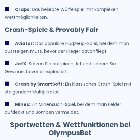
Craps:
Das beliebte Würfelspiel mit komplexen
Wettmöglichkeiten.
Crash-Spiele & Provably Fair
Aviator:
Das populäre Flugzeug-Spiel, bei dem man
aussteigen muss, bevor der Flieger davonfliegt.
JetX:
Setzen Sie auf einen Jet und sichern Sie
Gewinne, bevor er explodiert.
Crash by SmartSoft:
Ein klassisches Crash-Spiel mit
steigendem Multiplikator.
Mines:
Ein Minensuch-Spiel, bei dem man Felder
aufdeckt und Bomben vermeidet.
Sportwetten & Wettfunktionen bei
OlympusBet