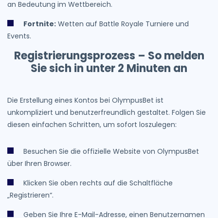
an Bedeutung im Wettbereich.
Fortnite:
Wetten auf Battle Royale Turniere und
Events.
Registrierungsprozess – So melden
Sie sich in unter 2 Minuten an
Die Erstellung eines Kontos bei OlympusBet ist
unkompliziert und benutzerfreundlich gestaltet. Folgen Sie
diesen einfachen Schritten, um sofort loszulegen:
Besuchen Sie die offizielle Website von OlympusBet
über Ihren Browser.
Klicken Sie oben rechts auf die Schaltfläche
„Registrieren“.
Geben Sie Ihre E-Mail-Adresse, einen Benutzernamen