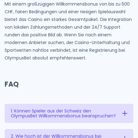
Mit einem großzügigen Willkommensbonus von bis zu 500
CHF, fairen Bedingungen und einer riesigen Spielauswahl
bietet das Casino ein starkes Gesamtpaket. Die Integration
von lokalen Zahlungsmethoden und der 24/7 Support
runden das positive Bild ab. Wenn Sie nach einem
modernen Anbieter suchen, der Casino-Unterhaltung und
Sportwetten nahtlos verbindet, ist eine Registrierung bei
OlympusBet absolut empfehlenswert.
FAQ
1. Können Spieler aus der Schweiz den
OlympusBet Willkommensbonus beanspruchen?
Ja, Spieler mit Wohnsitz in der Schweiz können den
2. Wie hoch ist der Willkommensbonus bei