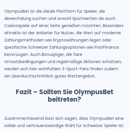
OlympusBet ist die ideale Plattform für Spieler, die
Abwechslung suchen und sowohl Sportwetten als auch
Casinospiele auf einer Seite genießen möchten. Besonders
attraktiv ist der Anbieter für Nutzer, die Wert auf moderne
Zahlungsmethoden wie Kryptowährungen legen oder
spezifische Schweizer Zahlungsoptionen wie PostFinance
bevorzugen. Auch Bonusjäger, die faire
Umsatzbedingungen und regelmäßige Aktionen schätzen,
werden sich hier wohlfühlen. E-Sport-Fans finden zudem
ein überdurchschnittlich gutes Wettangebot.
Fazit – Sollten Sie OlympusBet
beitreten?
Zusammenfassend lässt sich sagen, dass OlympusBet eine
solide und vertrauenswürdige Wahl für Schweizer Spieler ist.