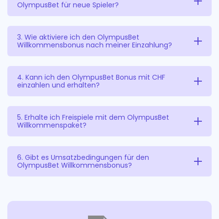
OlympusBet für neue Spieler?
attraktiven Willkommensbonus von OlympusBet
beanspruchen. Eine qualifizierende
Der Willkommensbonus für Neukunden beträgt 100%
3. Wie aktiviere ich den OlympusBet
Mindesteinzahlung in CHF ist erforderlich, um
Willkommensbonus nach meiner Einzahlung?
bis zu 500 CHF. Zusätzlich erhalten Sie 100 Freispiele,
teilzunehmen.
die auf ausgewählte Spielautomaten angewendet
Der Bonus wird in der Regel automatisch nach einer
4. Kann ich den OlympusBet Bonus mit CHF
werden können.
einzahlen und erhalten?
qualifizierenden Ersteinzahlung gutgeschrieben.
Manchmal ist ein Bonuscode erforderlich, prüfen Sie
Ja, OlympusBet unterstützt Einzahlungen in
5. Erhalte ich Freispiele mit dem OlympusBet
daher die spezifischen Bedingungen auf der
Willkommenspaket?
Schweizer Franken. Der Willkommensbonus wird
Webseite.
ebenfalls direkt in CHF gutgeschrieben, was den
Ja, als Teil des Willkommenspakets erhalten neue
6. Gibt es Umsatzbedingungen für den
Prozess für Schweizer Spieler vereinfacht.
OlympusBet Willkommensbonus?
Spieler 100 Freispiele. Diese können für beliebte
Spielautomaten genutzt werden, deren Titel in den
Ja, der Willkommensbonus unterliegt bestimmten
Bonusbedingungen aufgeführt sind.
Umsatzbedingungen. Diese müssen erfüllt werden,