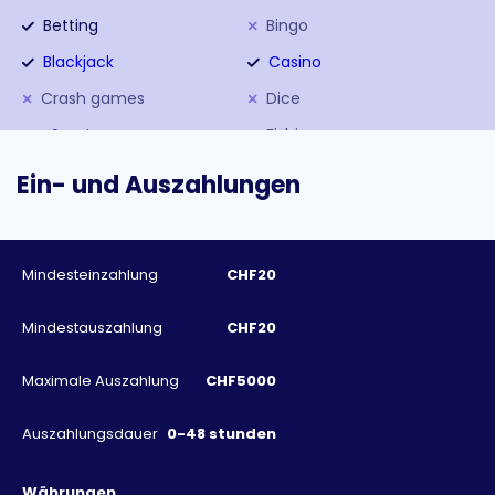
Evoplay Entertainment
Eyecon
Betting
Bingo
Fazi
Felix Gaming
Blackjack
Casino
Foxium
Fugaso
Crash games
Dice
GameArt
Gamomat
eSports
Fishing
Genesis
Givme Games
Game Show
Instant Win
Ein- und Auszahlungen
Golden Hero
Golden Rock Studios
Jackpot
Jackpot games
Habanero
Hacksaw Gaming
Keno
Live Casino
IronDog
iSoftBet
Mindesteinzahlung
CHF20
Live Dealer
Live dealer games
JustForTheWin
Kalamba Games
Lottery
Mine Games
Mindestauszahlung
CHF20
Leap Gaming
Lightning Box
Others
Plinko
Mascot Gaming
Merkur
Maximale Auszahlung
CHF5000
Poker
Roulette
NetEnt
Nolimit City
Scratch Cards
Scratchcards
Auszahlungsdauer
0-48 stunden
OneTouch
Oryx
Shooting
Sic Bo
Play’n Go
Playson
Währungen