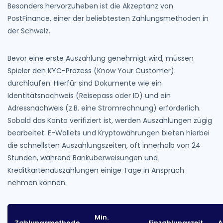
Besonders hervorzuheben ist die Akzeptanz von
PostFinance, einer der beliebtesten Zahlungsmethoden in
der Schweiz.
Bevor eine erste Auszahlung genehmigt wird, müssen
Spieler den KYC-Prozess (Know Your Customer)
durchlaufen. Hierfür sind Dokumente wie ein
Identitätsnachweis (Reisepass oder ID) und ein
Adressnachweis (z.B. eine Stromrechnung) erforderlich.
Sobald das Konto verifiziert ist, werden Auszahlungen zügig
bearbeitet. E-Wallets und Kryptowährungen bieten hierbei
die schnellsten Auszahlungszeiten, oft innerhalb von 24
Stunden, während Banküberweisungen und
Kreditkartenauszahlungen einige Tage in Anspruch
nehmen können.
Min.
Zahlungsmethode
Einzahlungszeit
A