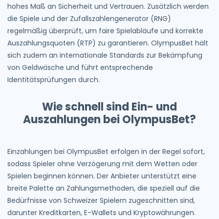
hohes Maß an Sicherheit und Vertrauen. Zusätzlich werden
die Spiele und der Zufallszahlengenerator (RNG)
regelmäßig überprüft, um faire Spielabläufe und korrekte
Auszahlungsquoten (RTP) zu garantieren. OlympusBet hält
sich zudem an internationale Standards zur Bekämpfung
von Geldwäsche und führt entsprechende
Identitätsprüfungen durch.
Wie schnell sind Ein- und
Auszahlungen bei OlympusBet?
Einzahlungen bei OlympusBet erfolgen in der Regel sofort,
sodass Spieler ohne Verzögerung mit dem Wetten oder
Spielen beginnen können. Der Anbieter unterstützt eine
breite Palette an Zahlungsmethoden, die speziell auf die
Bedürfnisse von Schweizer Spielern zugeschnitten sind,
darunter Kreditkarten, E-Wallets und Kryptowährungen.