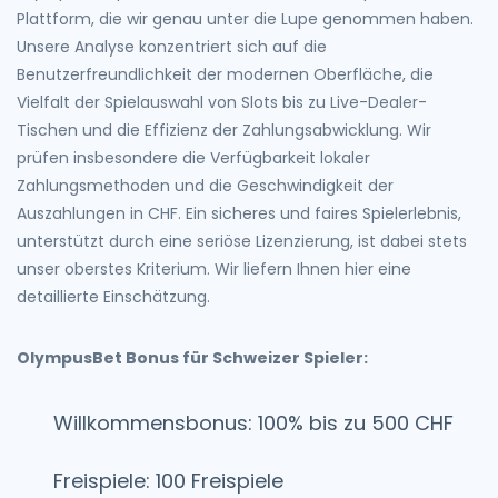
Plattform, die wir genau unter die Lupe genommen haben.
Unsere Analyse konzentriert sich auf die
Benutzerfreundlichkeit der modernen Oberfläche, die
Vielfalt der Spielauswahl von Slots bis zu Live-Dealer-
Tischen und die Effizienz der Zahlungsabwicklung. Wir
prüfen insbesondere die Verfügbarkeit lokaler
Zahlungsmethoden und die Geschwindigkeit der
Auszahlungen in CHF. Ein sicheres und faires Spielerlebnis,
unterstützt durch eine seriöse Lizenzierung, ist dabei stets
unser oberstes Kriterium. Wir liefern Ihnen hier eine
detaillierte Einschätzung.
OlympusBet Bonus für Schweizer Spieler:
Willkommensbonus: 100% bis zu 500 CHF
Freispiele: 100 Freispiele