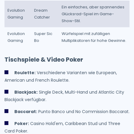
Ein einfaches, aber spannendes
Evolution
Dream
Glücksrad-Spiel im Game-
Gaming
Catcher
Show-Stil.
Evolution
Super Sic
Würfelspiel mit zufälligen
Gaming
Bo
Multiplikatoren für hohe Gewinne.
Tischspiele & Video Poker
Roulette:
Verschiedene Varianten wie European,
American und French Roulette.
Blackjack:
Single Deck, Multi-Hand und Atlantic City
Blackjack verfügbar.
Baccarat:
Punto Banco und No Commission Baccarat.
Poker:
Casino Hold'em, Caribbean Stud und Three
Card Poker.