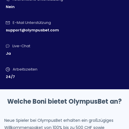
Nein
E-Mail Unterstützung
support@оlympusbet.com
Live-Chat
Ja
Arbeitszeiten
24/7
Welche Boni bietet OlympusBet an?
Neue Spieler bei OlympusBet erhalten ein großzügiges
Willkommenspaket von 100% bis zu 500 CHF sowie