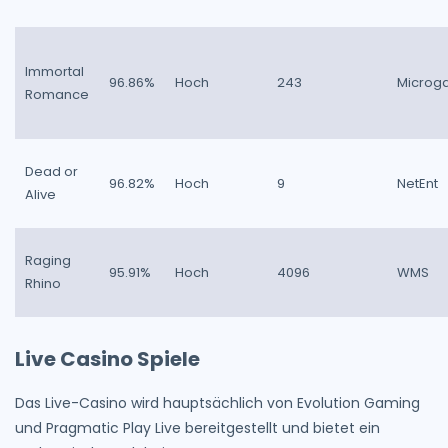
Immortal
96.86%
Hoch
243
Microg
Romance
Dead or
96.82%
Hoch
9
NetEnt
Alive
Raging
95.91%
Hoch
4096
WMS
Rhino
Live Casino Spiele
Das Live-Casino wird hauptsächlich von Evolution Gaming
und Pragmatic Play Live bereitgestellt und bietet ein