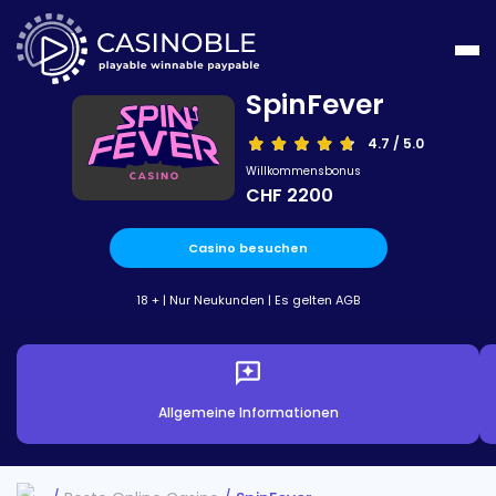
SpinFever
4.7 / 5.0
her
Willkommensbonus
CHF 2200
gen
ette
le
Casino besuchen
cher
ghtning
18 + | Nur Neukunden |
Es gelten AGB
t
n
Seien Sie sich
ulette
cher
ng
bewusst
Xtreme
ghtning
cher
ingungen
o
Verantwortungsvolles
ulette
Allgemeine Informationen
hluss
Spielen
ga Fire
cher
aze
ulette