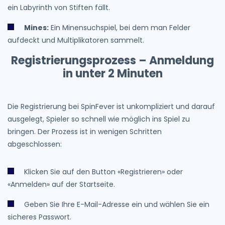
ein Labyrinth von Stiften fällt.
Mines:
Ein Minensuchspiel, bei dem man Felder
aufdeckt und Multiplikatoren sammelt.
Registrierungsprozess – Anmeldung
in unter 2 Minuten
Die Registrierung bei SpinFever ist unkompliziert und darauf
ausgelegt, Spieler so schnell wie möglich ins Spiel zu
bringen. Der Prozess ist in wenigen Schritten
abgeschlossen:
Klicken Sie auf den Button «Registrieren» oder
«Anmelden» auf der Startseite.
Geben Sie Ihre E-Mail-Adresse ein und wählen Sie ein
sicheres Passwort.