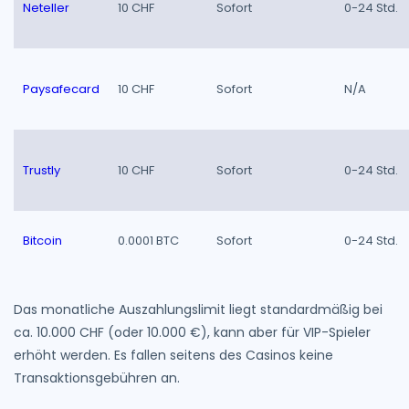
Neteller
10 CHF
Sofort
0-24 Std.
Paysafecard
10 CHF
Sofort
N/A
Trustly
10 CHF
Sofort
0-24 Std.
Bitcoin
0.0001 BTC
Sofort
0-24 Std.
Das monatliche Auszahlungslimit liegt standardmäßig bei
ca. 10.000 CHF (oder 10.000 €), kann aber für VIP-Spieler
erhöht werden. Es fallen seitens des Casinos keine
Transaktionsgebühren an.