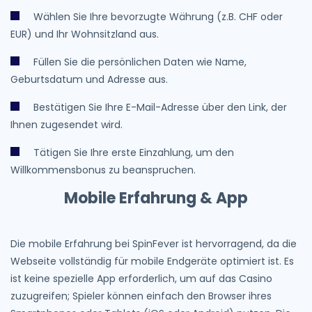
Wählen Sie Ihre bevorzugte Währung (z.B. CHF oder
EUR) und Ihr Wohnsitzland aus.
Füllen Sie die persönlichen Daten wie Name,
Geburtsdatum und Adresse aus.
Bestätigen Sie Ihre E-Mail-Adresse über den Link, der
Ihnen zugesendet wird.
Tätigen Sie Ihre erste Einzahlung, um den
Willkommensbonus zu beanspruchen.
Mobile Erfahrung & App
Die mobile Erfahrung bei SpinFever ist hervorragend, da die
Webseite vollständig für mobile Endgeräte optimiert ist. Es
ist keine spezielle App erforderlich, um auf das Casino
zuzugreifen; Spieler können einfach den Browser ihres