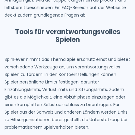
Anfragen gibt, wird der Support allgemein als proaktiv und
hilfsbereit beschrieben. Ein FAQ-Bereich auf der Webseite
deckt zudem grundlegende Fragen ab.
Tools für verantwortungsvolles
Spielen
SpinFever nimmt das Thema Spielerschutz ernst und bietet
verschiedene Werkzeuge an, um verantwortungsvolles
Spielen zu fördern. In den Kontoeinstellungen können
Spieler persönliche Limits festlegen, darunter
Einzahlungslimits, Verlustlimits und Sitzungslimits. Zudem
gibt es die Möglichkeit, eine Abkühlphase einzulegen oder
einen kompletten Selbstausschluss zu beantragen. Für
Spieler aus der Schweiz und anderen Ländern werden Links
zu Hilfsorganisationen bereitgestellt, die Unterstützung bei
problematischem Spielverhalten bieten.