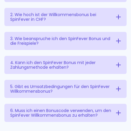
Ja, Spieler aus der Schweiz können den SpinFever
2. Wie hoch ist der Willkommensbonus bei
SpinFever in CHF?
Willkommensbonus von bis zu 2.200 CHF und 200
Freispielen beanspruchen, sofern sie die
Der SpinFever Willkommensbonus bietet Ihnen bis zu
3. Wie beanspruche ich den SpinFever Bonus und
Altersanforderungen erfüllen.
die Freispiele?
2.200 CHF und zusätzlich 200 Freispiele. Dieser Bonus
wird über mehrere Einzahlungen verteilt.
Sie beanspruchen den Bonus, indem Sie sich
4. Kann ich den SpinFever Bonus mit jeder
Zahlungsmethode erhalten?
registrieren und qualifizierende Einzahlungen tätigen.
Die Freispiele werden automatisch Ihrem Konto
Nein, einige Zahlungsmethoden wie Skrill oder
5. Gibt es Umsatzbedingungen für den SpinFever
gutgeschrieben, oft gestaffelt.
Willkommensbonus?
Neteller sind oft von Bonusangeboten
ausgeschlossen. Überprüfen Sie die spezifischen
Ja, der SpinFever Willkommensbonus und die
6. Muss ich einen Bonuscode verwenden, um den
Bonusbedingungen für Details.
SpinFever Willkommensbonus zu erhalten?
Gewinne aus Freispielen unterliegen bestimmten
Umsatzbedingungen. Diese müssen erfüllt werden,