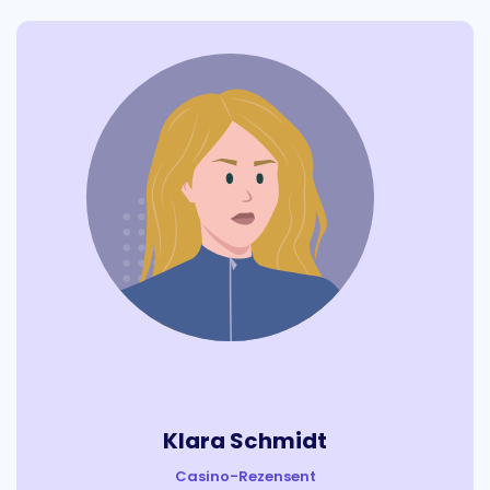
Nein, in der Regel ist für den SpinFever
bevor eine Auszahlung möglich ist.
Willkommensbonus kein spezieller Bonuscode
erforderlich. Er wird bei qualifizierenden Einzahlungen
automatisch aktiviert.
Klara Schmidt
Casino-Rezensent