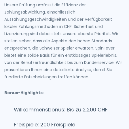
Unsere Prüfung umfasst die Effizienz der
Zahlungsabwicklung, einschliesslich
Auszahlungsgeschwindigkeiten und der Verfügbarkeit
lokaler Zahlungsmethoden in CHF. Sicherheit und
Lizenzierung sind dabei stets unsere oberste Priorität. Wir
stellen sicher, dass alle Aspekte den hohen Standards
entsprechen, die Schweizer Spieler erwarten. SpinFever
bietet eine solide Basis für ein erstklassiges Spielerlebnis,
von der Benutzerfreundlichkeit bis zum Kundenservice. Wir
präsentieren Ihnen eine detaillierte Analyse, damit Sie
fundierte Entscheidungen treffen können.
Bonus-Highlights:
Willkommensbonus: Bis zu 2.200 CHF
Freispiele: 200 Freispiele