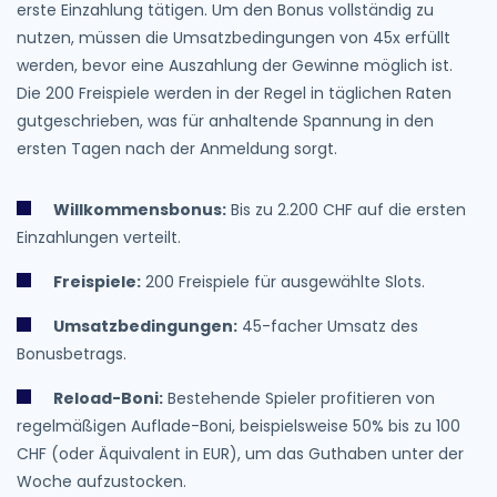
erste Einzahlung tätigen. Um den Bonus vollständig zu
nutzen, müssen die Umsatzbedingungen von 45x erfüllt
werden, bevor eine Auszahlung der Gewinne möglich ist.
Die 200 Freispiele werden in der Regel in täglichen Raten
gutgeschrieben, was für anhaltende Spannung in den
ersten Tagen nach der Anmeldung sorgt.
Willkommensbonus:
Bis zu 2.200 CHF auf die ersten
Einzahlungen verteilt.
Freispiele:
200 Freispiele für ausgewählte Slots.
Umsatzbedingungen:
45-facher Umsatz des
Bonusbetrags.
Reload-Boni:
Bestehende Spieler profitieren von
regelmäßigen Auflade-Boni, beispielsweise 50% bis zu 100
CHF (oder Äquivalent in EUR), um das Guthaben unter der
Woche aufzustocken.