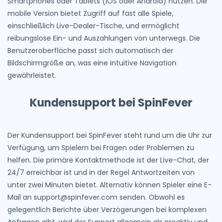
Smartphones oder Tablets (iOS oder Android) nutzen. Die
mobile Version bietet Zugriff auf fast alle Spiele,
einschließlich Live-Dealer-Tische, und ermöglicht
reibungslose Ein- und Auszahlungen von unterwegs. Die
Benutzeroberfläche passt sich automatisch der
Bildschirmgröße an, was eine intuitive Navigation
gewährleistet.
Kundensupport bei SpinFever
Der Kundensupport bei SpinFever steht rund um die Uhr zur
Verfügung, um Spielern bei Fragen oder Problemen zu
helfen. Die primäre Kontaktmethode ist der Live-Chat, der
24/7 erreichbar ist und in der Regel Antwortzeiten von
unter zwei Minuten bietet. Alternativ können Spieler eine E-
Mail an support@spinfever.com senden. Obwohl es
gelegentlich Berichte über Verzögerungen bei komplexen