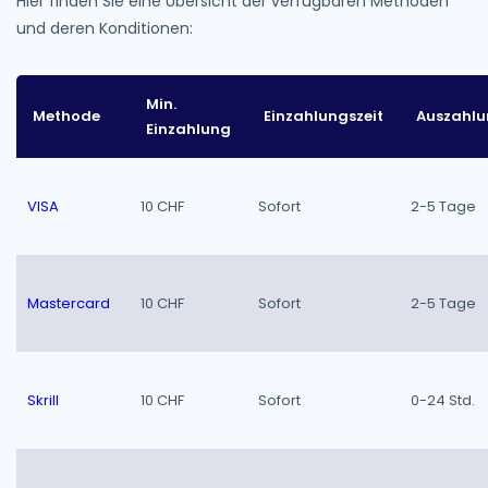
Hier finden Sie eine Übersicht der verfügbaren Methoden
und deren Konditionen:
Min.
Methode
Einzahlungszeit
Auszahlu
Einzahlung
VISA
10 CHF
Sofort
2-5 Tage
Mastercard
10 CHF
Sofort
2-5 Tage
Skrill
10 CHF
Sofort
0-24 Std.