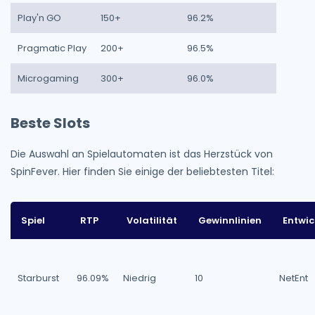
Play'n GO
150+
96.2%
Pragmatic Play
200+
96.5%
Microgaming
300+
96.0%
Beste Slots
Die Auswahl an Spielautomaten ist das Herzstück von
SpinFever. Hier finden Sie einige der beliebtesten Titel:
Spiel
RTP
Volatilität
Gewinnlinien
Entwic
Starburst
96.09%
Niedrig
10
NetEnt