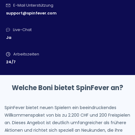
E-Mail Unterstützung
support@spinfever.com
Live-Chat
Ja
Arbeitszeiten
24/7
Welche Boni bietet SpinFever an?
SpinFever bietet neuen Spielern ein beeindruckendes
Willkommenspaket von bis zu 2.200 CHF und 200 Freispielen
an. Dieses Angebot ist deutlich umfangreicher als frühere
Aktionen und richtet sich speziell an Neukunden, die ihre