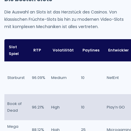
Die Auswahl an Slots ist das Herzstück des Casinos. Von
klassischen Früchte-Slots bis hin zu modernen Video-Slots
mit komplexen Mechaniken ist alles vertreten.
Slot
RTP
Volatilität
Paylines
Entwickler
Spiel
Starburst
96.09%
Medium
10
NetEnt
Book of
96.21%
High
10
Play’n GO
Dead
Mega
88.12%
High
25
Microgamin