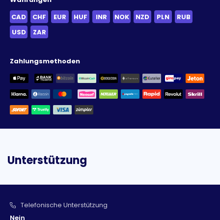
Slingo
Spielautomaten
CAD
CHF
EUR
HUF
INR
NOK
NZD
PLN
RUB
Sportwetten
Table Games
USD
ZAR
Texas Holdem
Video Poker
Video Slots
Virtual Game Show
Zahlungsmethoden
Unterstützung
Telefonische Unterstützung
Nein