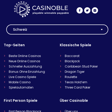
Schweiz
Top-Seiten
Klassische Spiele
Beste Online Casinos
Baccarat
Neue Online Casinos
Blackjack
Schneller Auszahlung
Caribbean Stud Poker
Bonus Ohne Einzahlung
Dragon Tiger
Live Casino Spiele
Roulette
Mobile Casino
Texas Hold’em
Spielautomaten
Three Card Poker
First Person Spiele
Über Casinoble
First Person Blackjack
Über uns