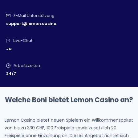
E-Mail Unterstützung
support@lemon.casino
Live-Chat
Ja
Arbeitszeiten
24/7
Welche Boni bietet Lemon Casino an?
Lemon Casino bietet neuen Spielern ein Willkommenspaket
von bis zu 330 CHF, 100 Freispiele sowie zusätzlich 20
Freispiele ohne Einzahlung an. Dieses Angebot richtet sich