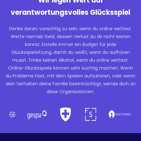
Wir legen Wert auf
verantwortungsvolles Glücksspiel
Denke daran, vorsichtig zu sein, wenn du online wettest.
Wette niemals Geld, dessen Verlust du dir nicht leisten
kannst. Erstelle immer ein Budget für jede
Glücksspielsitzung, damit du weißt, wann du aufhören
musst. Trinke keinen Alkohol, wenn du online wettest.
Online-Glücksspiele können sehr süchtig machen. Wenn
du Probleme hast, mit dem Spielen aufzuhören, oder wenn
dein Verhalten deine Familie beeinträchtigt, wende dich an
diese Organisationen.