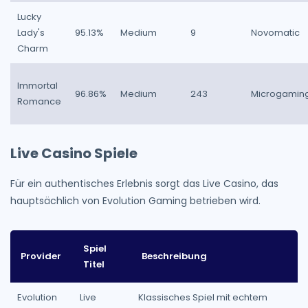
Lucky
Lady's
95.13%
Medium
9
Novomatic
Charm
Immortal
96.86%
Medium
243
Microgamin
Romance
Live Casino Spiele
Für ein authentisches Erlebnis sorgt das Live Casino, das
hauptsächlich von Evolution Gaming betrieben wird.
Spiel
Provider
Beschreibung
Titel
Evolution
Live
Klassisches Spiel mit echtem