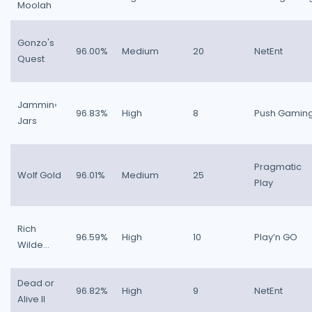
Moolah
Gonzo's
96.00%
Medium
20
NetEnt
Quest
Jammin›
96.83%
High
8
Push Gamin
Jars
Pragmatic
Wolf Gold
96.01%
Medium
25
Play
Rich
96.59%
High
10
Play’n GO
Wilde…
Dead or
96.82%
High
9
NetEnt
Alive II