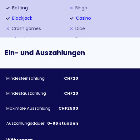
Hacksaw Gaming
High 5 Games
Betting
Bingo
KA Gaming
Kalamba Games
Blackjack
Casino
Leap Gaming
NetEnt
Crash games
Dice
PG Soft
Playson
eSports
Fishing
Pragmatic Play
Red Tiger
Game Show
Instant Win
Ein- und Auszahlungen
Skillzzgaming
Smartsoft Gaming
Jackpot
Jackpot games
Spinomenal
Swintt
Keno
Live Casino
SYNOT
Triple Cherry
Mindesteinzahlung
CHF20
Live Dealer
Live dealer games
Lottery
Mine Games
Mindestauszahlung
CHF20
Others
Plinko
Maximale Auszahlung
CHF2500
Poker
Roulette
Scratch Cards
Scratchcards
Auszahlungsdauer
0-96 stunden
Shooting
Sic Bo
Währungen