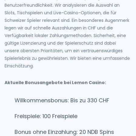
Benutzerfreundlichkeit. Wir analysieren die Auswahl an
Slots, Tischspielen und Live-Casino-Optionen, die für
Schweizer Spieler relevant sind. Ein besonderes Augenmerk
legen wir auf schnelle Auszahlungen in CHF und die
Verfügbarkeit lokaler Zahlungsmethoden. Sicherheit, eine
gültige Lizenzierung und der Spielerschutz sind dabei
unsere obersten Prioritäten, um ein vertrauenswürdiges
Spielerlebnis zu gewährleisten. Wir bieten eine umfassende
Einschätzung.
Aktuelle Bonusangebote bei Lemon Casino:
Willkommensbonus: Bis zu 330 CHF
Freispiele: 100 Freispiele
Bonus ohne Einzahlung: 20 NDB Spins