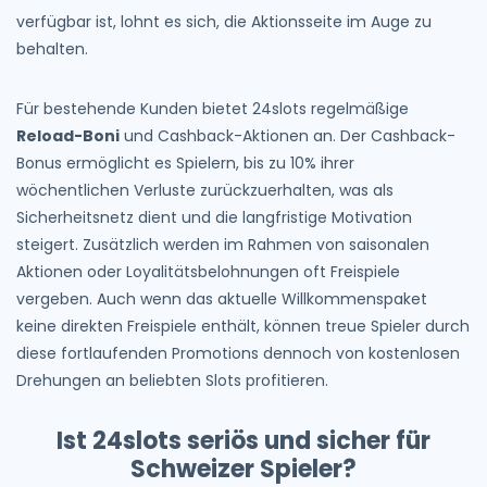
verfügbar ist, lohnt es sich, die Aktionsseite im Auge zu
behalten.
Für bestehende Kunden bietet 24slots regelmäßige
Reload-Boni
und Cashback-Aktionen an. Der Cashback-
Bonus ermöglicht es Spielern, bis zu 10% ihrer
wöchentlichen Verluste zurückzuerhalten, was als
Sicherheitsnetz dient und die langfristige Motivation
steigert. Zusätzlich werden im Rahmen von saisonalen
Aktionen oder Loyalitätsbelohnungen oft Freispiele
vergeben. Auch wenn das aktuelle Willkommenspaket
keine direkten Freispiele enthält, können treue Spieler durch
diese fortlaufenden Promotions dennoch von kostenlosen
Drehungen an beliebten Slots profitieren.
Ist 24slots seriös und sicher für
Schweizer Spieler?