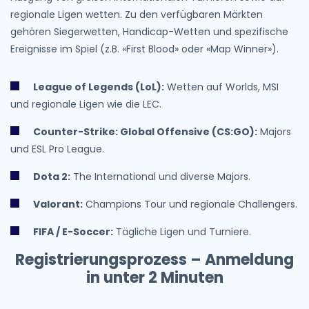
regionale Ligen wetten. Zu den verfügbaren Märkten
gehören Siegerwetten, Handicap-Wetten und spezifische
Ereignisse im Spiel (z.B. «First Blood» oder «Map Winner»).
League of Legends (LoL):
Wetten auf Worlds, MSI
und regionale Ligen wie die LEC.
Counter-Strike: Global Offensive (CS:GO):
Majors
und ESL Pro League.
Dota 2:
The International und diverse Majors.
Valorant:
Champions Tour und regionale Challengers.
FIFA / E-Soccer:
Tägliche Ligen und Turniere.
Registrierungsprozess – Anmeldung
in unter 2 Minuten