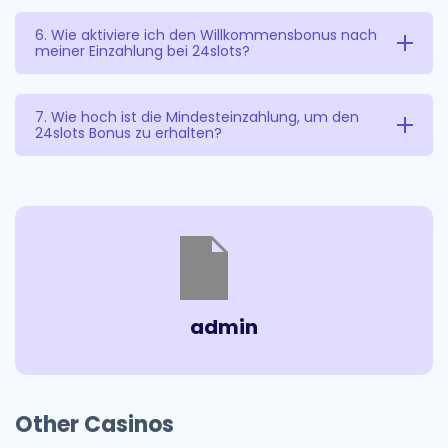
qualifizieren. Es ist ratsam, die Bonusbedingungen für
Ja, der 24slots Willkommensbonus unterliegt
6. Wie aktiviere ich den Willkommensbonus nach
spezifische Ausschlüsse zu prüfen.
meiner Einzahlung bei 24slots?
bestimmten Umsatzbedingungen. Diese müssen
erfüllt werden, bevor Gewinne aus dem Bonus
Der Bonus wird oft automatisch nach einer
7. Wie hoch ist die Mindesteinzahlung, um den
ausgezahlt werden können, um Fairness zu
24slots Bonus zu erhalten?
qualifizierenden Einzahlung aktiviert. Manchmal ist
gewährleisten.
ein Bonuscode erforderlich, den Sie im
Die Mindesteinzahlung für den 24slots
Kassenbereich eingeben müssen, um ihn zu
Willkommensbonus liegt in der Regel bei 20 CHF. Es
beanspruchen.
ist wichtig, die genauen Bedingungen auf der
Webseite zu überprüfen.
admin
Other Casinos