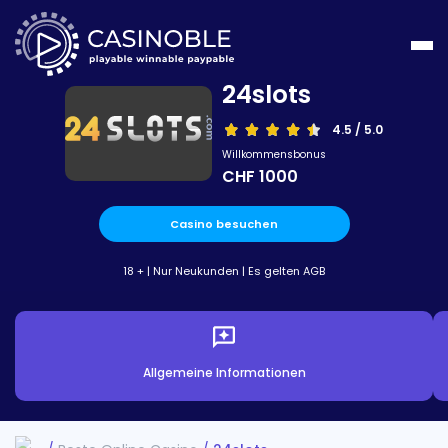
24slots
4.5 / 5.0
her
Willkommensbonus
CHF 1000
gen
ette
le
Casino besuchen
cher
ghtning
18 + | Nur Neukunden |
Es gelten AGB
t
n
Seien Sie sich
ulette
cher
ng
bewusst
Xtreme
ghtning
cher
ingungen
o
Verantwortungsvolles
ulette
Allgemeine Informationen
hluss
Spielen
ga Fire
cher
aze
ulette