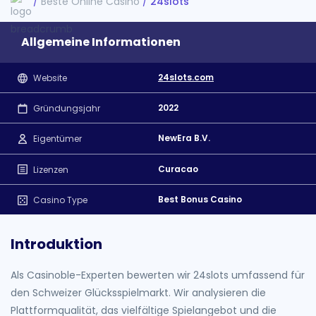
Beste Online Casino
24slots
cher
wer Up
ulette
cher
Allgemeine Informationen
mersive
ulette
cher
24slots.com
ky Ball
Website
et
ulette
cher
2022
Gründungsjahr
d Door
ulette
NewEra B.V.
Eigentümer
Curacao
Lizenzen
Best Bonus Casino
Casino Type
Introduktion
Als Casinoble-Experten bewerten wir 24slots umfassend für
den Schweizer Glücksspielmarkt. Wir analysieren die
Plattformqualität, das vielfältige Spielangebot und die