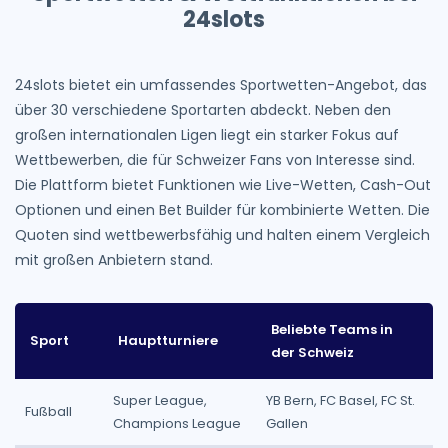
24slots
24slots bietet ein umfassendes Sportwetten-Angebot, das
über 30 verschiedene Sportarten abdeckt. Neben den
großen internationalen Ligen liegt ein starker Fokus auf
Wettbewerben, die für Schweizer Fans von Interesse sind.
Die Plattform bietet Funktionen wie Live-Wetten, Cash-Out
Optionen und einen Bet Builder für kombinierte Wetten. Die
Quoten sind wettbewerbsfähig und halten einem Vergleich
mit großen Anbietern stand.
Beliebte Teams in
Sport
Hauptturniere
der Schweiz
Super League,
YB Bern, FC Basel, FC St.
Fußball
Champions League
Gallen