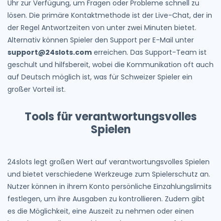
Uhr zur Verfügung, um Fragen oder Probleme schnell zu
lösen. Die primäre Kontaktmethode ist der Live-Chat, der in
der Regel Antwortzeiten von unter zwei Minuten bietet.
Alternativ können Spieler den Support per E-Mail unter
support@24slots.com
erreichen. Das Support-Team ist
geschult und hilfsbereit, wobei die Kommunikation oft auch
auf Deutsch möglich ist, was für Schweizer Spieler ein
großer Vorteil ist.
Tools für verantwortungsvolles
Spielen
24slots legt großen Wert auf verantwortungsvolles Spielen
und bietet verschiedene Werkzeuge zum Spielerschutz an.
Nutzer können in ihrem Konto persönliche Einzahlungslimits
festlegen, um ihre Ausgaben zu kontrollieren. Zudem gibt
es die Möglichkeit, eine Auszeit zu nehmen oder einen