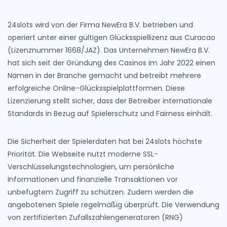
24slots wird von der Firma NewEra B.V. betrieben und
operiert unter einer gültigen Glücksspiellizenz aus Curacao
(Lizenznummer 1668/JAZ). Das Unternehmen NewEra B.V.
hat sich seit der Gründung des Casinos im Jahr 2022 einen
Namen in der Branche gemacht und betreibt mehrere
erfolgreiche Online-Glücksspielplattformen. Diese
Lizenzierung stellt sicher, dass der Betreiber internationale
Standards in Bezug auf Spielerschutz und Fairness einhält.
Die Sicherheit der Spielerdaten hat bei 24slots höchste
Priorität. Die Webseite nutzt moderne SSL-
Verschlüsselungstechnologien, um persönliche
Informationen und finanzielle Transaktionen vor
unbefugtem Zugriff zu schützen. Zudem werden die
angebotenen Spiele regelmäßig überprüft. Die Verwendung
von zertifizierten Zufallszahlengeneratoren (RNG)