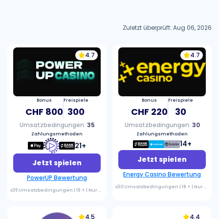
Zuletzt überprüft: Aug 06, 2026
4.7
4.7
Bonus
Freispiele
Bonus
Freispiele
CHF 800
300
CHF 220
30
Umsatzbedingungen:
35
Umsatzbedingungen:
30
Zahlungsmethoden
Zahlungsmethoden
14+
21+
Jetzt spielen
Jetzt spielen
Energy Casino Bewertung
PowerUP Bewertung
x30 Umsatzbedingungen | 18 + | Nur Neukunden |
x35 Umsatzbedingungen | 18 + | Nur Neukunden |
Es gelten AGB
4.5
4.4