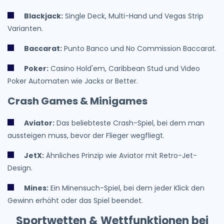
Blackjack:
Single Deck, Multi-Hand und Vegas Strip
Varianten.
Baccarat:
Punto Banco und No Commission Baccarat.
Poker:
Casino Hold'em, Caribbean Stud und Video
Poker Automaten wie Jacks or Better.
Crash Games & Minigames
Aviator:
Das beliebteste Crash-Spiel, bei dem man
aussteigen muss, bevor der Flieger wegfliegt.
JetX:
Ähnliches Prinzip wie Aviator mit Retro-Jet-
Design.
Mines:
Ein Minensuch-Spiel, bei dem jeder Klick den
Gewinn erhöht oder das Spiel beendet.
Sportwetten & Wettfunktionen bei