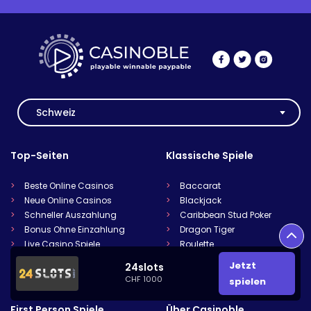
Schweiz
Top-Seiten
Klassische Spiele
Beste Online Casinos
Baccarat
Neue Online Casinos
Blackjack
Schneller Auszahlung
Caribbean Stud Poker
Bonus Ohne Einzahlung
Dragon Tiger
Live Casino Spiele
Roulette
Mobile Casino
Texas Hold’em
Jetzt
24slots
Spielautomaten
Three Card Poker
CHF 1000
spielen
First Person Spiele
Über Casinoble