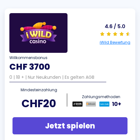
4.6 / 5.0
iWild Bewertung
Willkommensbonus
CHF 3700
0 | 18 + | Nur Neukunden |
Es gelten AGB
Mindesteinzahlung
Zahlungsmethoden
CHF20
10+
Jetzt spielen