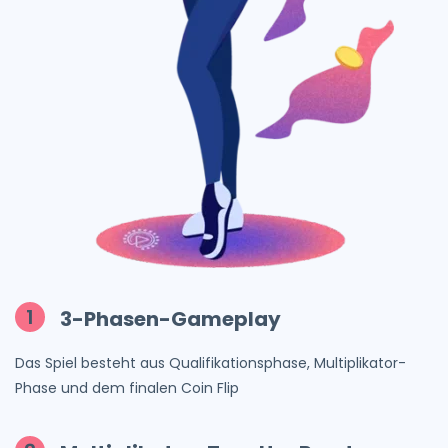
1
3-Phasen-Gameplay
Das Spiel besteht aus Qualifikationsphase, Multiplikator-
Phase und dem finalen Coin Flip