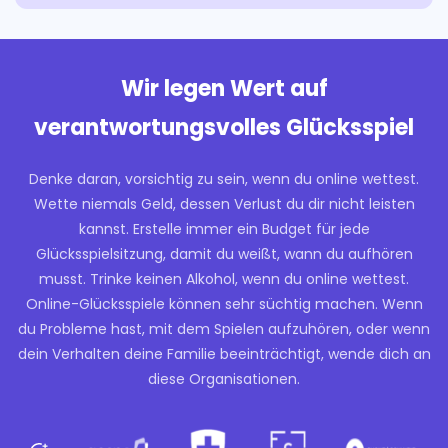
Wir legen Wert auf
verantwortungsvolles Glücksspiel
Denke daran, vorsichtig zu sein, wenn du online wettest.
Wette niemals Geld, dessen Verlust du dir nicht leisten
kannst. Erstelle immer ein Budget für jede
Glücksspielsitzung, damit du weißt, wann du aufhören
musst. Trinke keinen Alkohol, wenn du online wettest.
Online-Glücksspiele können sehr süchtig machen. Wenn
du Probleme hast, mit dem Spielen aufzuhören, oder wenn
dein Verhalten deine Familie beeinträchtigt, wende dich an
diese Organisationen.