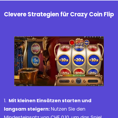
Clevere Strategien für Crazy Coin Flip
Mit kleinen Einsätzen starten und
langsam steigern:
Nutzen Sie den
Mindesteinsatz von CHF 0.10, um das Spiel