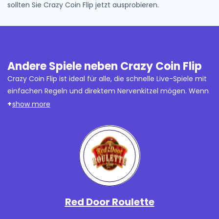
sollten Sie Crazy Coin Flip jetzt ausprobieren.
Andere Spiele neben Crazy Coin Flip
Crazy Coin Flip ist ideal für alle, die schnelle Live-Spiele mit
einfachen Regeln und direktem Nervenkitzel mögen. Wenn
Ihnen das schnelle Coin-Flip-Prinzip gefällt, ist Heads or
show more
Tails Live eine passende Alternative, da es ebenfalls auf ein
klares 50/50-Gameplay setzt und sofortige Ergebnisse
liefert. Wer mehr Show-Elemente und zusätzliche Features
sucht, kann Crazy Time ausprobieren, da dort ebenfalls
hohe Multiplikatoren und Bonusspiele möglich sind. Auch
Dream Catcher eignet sich gut, wenn Sie ein
unkompliziertes Live-Spiel mit schnellen Runden
Red Door Roulette
bevorzugen. Für ein ähnliches Glücksgefühl mit noch mehr
Spannung bieten Monopoly Big Baller oder Sweet Bonanza