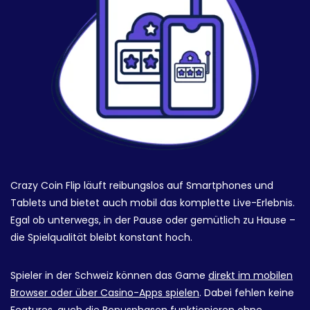
Crazy Coin Flip läuft reibungslos auf Smartphones und
Tablets und bietet auch mobil das komplette Live-Erlebnis.
Egal ob unterwegs, in der Pause oder gemütlich zu Hause –
die Spielqualität bleibt konstant hoch.
Spieler in der Schweiz können das Game
direkt im mobilen
Browser oder über Casino-Apps spielen
. Dabei fehlen keine