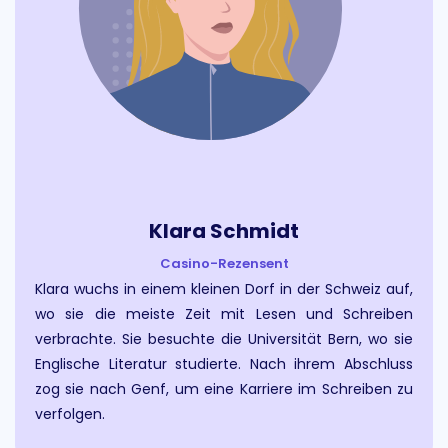
Klara Schmidt
Casino-Rezensent
Klara wuchs in einem kleinen Dorf in der Schweiz auf,
wo sie die meiste Zeit mit Lesen und Schreiben
verbrachte. Sie besuchte die Universität Bern, wo sie
Englische Literatur studierte. Nach ihrem Abschluss
zog sie nach Genf, um eine Karriere im Schreiben zu
verfolgen.