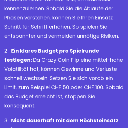
kennenzulernen. Sobald Sie die Abläufe der
Phasen verstehen, können Sie Ihren Einsatz
Schritt für Schritt erhöhen. So spielen Sie
entspannter und vermeiden unnötige Risiken.
Ein klares Budget pro Spielrunde
festlegen:
Da Crazy Coin Flip eine mittel-hohe
Volatilität hat, können Gewinne und Verluste
schnell wechseln. Setzen Sie sich vorab ein
Limit, zum Beispiel CHF 50 oder CHF 100. Sobald
das Budget erreicht ist, stoppen Sie
konsequent.
Nicht dauerhaft mit dem Höchsteinsatz