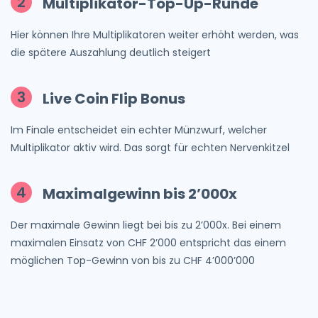
2
Multiplikator-Top-Up-Runde
Hier können Ihre Multiplikatoren weiter erhöht werden, was
die spätere Auszahlung deutlich steigert
3
Live Coin Flip Bonus
Im Finale entscheidet ein echter Münzwurf, welcher
Multiplikator aktiv wird. Das sorgt für echten Nervenkitzel
4
Maximalgewinn bis 2’000x
Der maximale Gewinn liegt bei bis zu 2’000x. Bei einem
maximalen Einsatz von CHF 2’000 entspricht das einem
möglichen Top-Gewinn von bis zu CHF 4’000’000