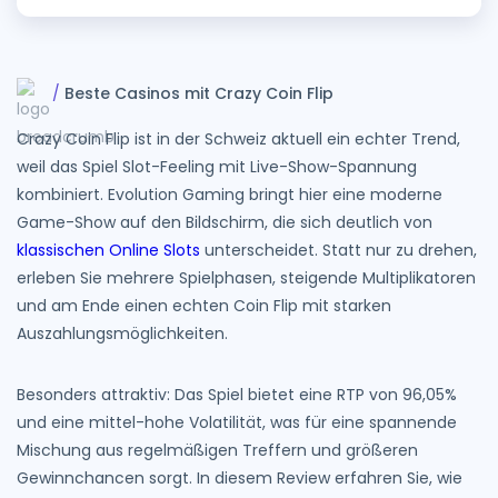
Beste Casinos mit Crazy Coin Flip
Crazy Coin Flip ist in der Schweiz aktuell ein echter Trend,
weil das Spiel Slot-Feeling mit Live-Show-Spannung
kombiniert. Evolution Gaming bringt hier eine moderne
Game-Show auf den Bildschirm, die sich deutlich von
klassischen Online Slots
unterscheidet. Statt nur zu drehen,
erleben Sie mehrere Spielphasen, steigende Multiplikatoren
und am Ende einen echten Coin Flip mit starken
Auszahlungsmöglichkeiten.
Besonders attraktiv: Das Spiel bietet eine RTP von 96,05%
und eine mittel-hohe Volatilität, was für eine spannende
Mischung aus regelmäßigen Treffern und größeren
Gewinnchancen sorgt. In diesem Review erfahren Sie, wie