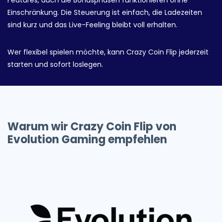
Features, auch die Bonusphasen funktionieren ohne
Einschränkung. Die Steuerung ist einfach, die Ladezeiten
sind kurz und das Live-Feeling bleibt voll erhalten.
Wer flexibel spielen möchte, kann Crazy Coin Flip jederzeit
starten und sofort loslegen.
Warum wir Crazy Coin Flip von
Evolution Gaming empfehlen