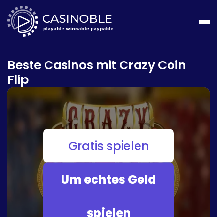
Beste Casinos mit Crazy Coin
her
Flip
gen
ette
le
cher
ghtning
t
n
Seien Sie sich
ulette
Gratis spielen
cher
ng
bewusst
Xtreme
ghtning
cher
ingungen
o
Verantwortungsvolles
ulette
Um echtes Geld
hluss
Spielen
ga Fire
cher
aze
spielen
ulette