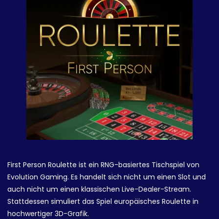
First Person Roulette ist ein RNG-basiertes Tischspiel von
Evolution Gaming. Es handelt sich nicht um einen Slot und
auch nicht um einen klassischen Live-Dealer-Stream.
Stattdessen simuliert das Spiel europäisches Roulette in
hochwertiger 3D-Grafik.