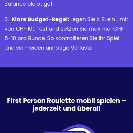
Balance bleibt gut.
Klare Budget-Regel:
Legen Sie z. B. ein Limit
von CHF 100 fest und setzen Sie maximal CHF
5–10 pro Runde. So kontrollieren Sie Ihr Spiel
und vermeiden unnötige Verluste.
First Person Roulette mobil spielen –
jederzeit und überall