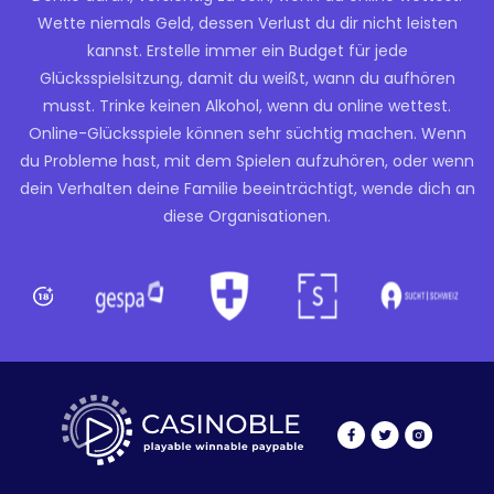
Wette niemals Geld, dessen Verlust du dir nicht leisten
kannst. Erstelle immer ein Budget für jede
Glücksspielsitzung, damit du weißt, wann du aufhören
musst. Trinke keinen Alkohol, wenn du online wettest.
Online-Glücksspiele können sehr süchtig machen. Wenn
du Probleme hast, mit dem Spielen aufzuhören, oder wenn
dein Verhalten deine Familie beeinträchtigt, wende dich an
diese Organisationen.