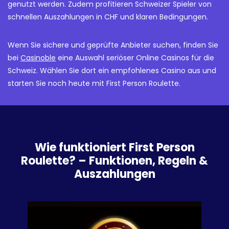
genutzt werden. Zudem profitieren Schweizer Spieler von
schnellen Auszahlungen in CHF und klaren Bedingungen.
Wenn Sie sichere und geprüfte Anbieter suchen, finden Sie
bei
Casinoble
eine Auswahl seriöser Online Casinos für die
Schweiz. Wählen Sie dort ein empfohlenes Casino aus und
starten Sie noch heute mit First Person Roulette.
Wie funktioniert First Person
Roulette? – Funktionen, Regeln &
Auszahlungen