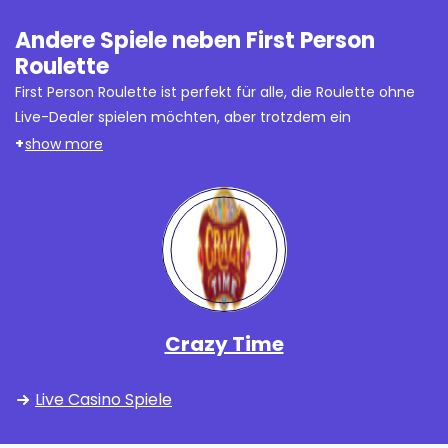
Andere Spiele neben First Person
Roulette
First Person Roulette ist perfekt für alle, die Roulette ohne
Live-Dealer spielen möchten, aber trotzdem ein
realistisches Tisch-Design und ein klassisches Spielgefühl
show more
erwarten. Wenn Ihnen dieses schnelle Format gefällt, ist
First Person Lightning Roulette eine interessante Alternative,
da Multiplikatoren einzelne Zahlen deutlich spannender
machen können. Wer ein noch dynamischeres Tempo
sucht, kann Speed Roulette ausprobieren, da dort mehr
Spins pro Stunde möglich sind. Für Spielerinnen und Spieler,
die lieber ein traditionelles Live-Erlebnis bevorzugen, eignen
Crazy Time
sich European Roulette Live oder Immersive Roulette, weil
hier echte Dealer und Studio-Atmosphäre im Vordergrund
stehen. Wenn Sie moderne Zusatzfeatures mögen, bietet
Live Casino Spiele
PowerUP Roulette zusätzliche Optionen, die das klassische
Roulette abwechslungsreicher gestalten. Je nach Casino-