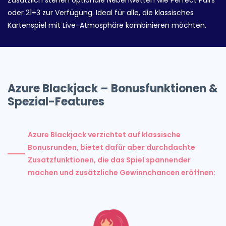
Zusätzlich stehen optionale Nebenwetten wie Perfect Pairs
oder 21+3 zur Verfügung. Ideal für alle, die klassisches
Kartenspiel mit Live-Atmosphäre kombinieren möchten.
Azure Blackjack – Bonusfunktionen &
Spezial-Features
Azure Blackjack verzichtet auf klassische
Bonusrunden, bietet dafür aber durchdachte
Zusatzfunktionen, die das Spiel spannender
machen und zusätzliche Gewinnchancen eröffnen: