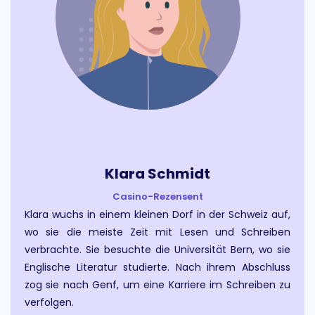
Klara Schmidt
Casino-Rezensent
Klara wuchs in einem kleinen Dorf in der Schweiz auf,
wo sie die meiste Zeit mit Lesen und Schreiben
verbrachte. Sie besuchte die Universität Bern, wo sie
Englische Literatur studierte. Nach ihrem Abschluss
zog sie nach Genf, um eine Karriere im Schreiben zu
verfolgen.