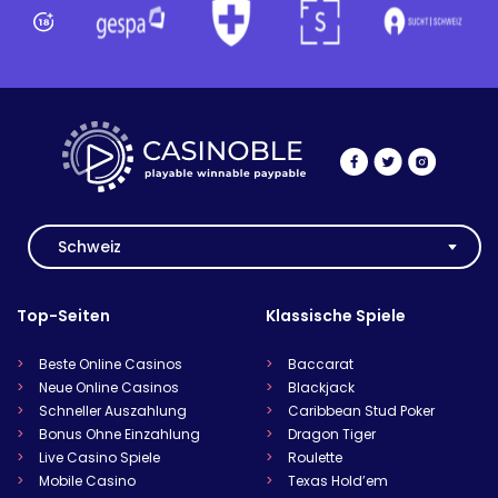
Schweiz
Top-Seiten
Klassische Spiele
Beste Online Casinos
Baccarat
Neue Online Casinos
Blackjack
Schneller Auszahlung
Caribbean Stud Poker
Bonus Ohne Einzahlung
Dragon Tiger
Live Casino Spiele
Roulette
Mobile Casino
Texas Hold’em