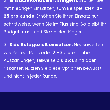
Einsätze kontrolliert steigern:
Starten Sie
mit niedrigen Einsätzen, zum Beispiel
CHF 10–
25 pro Runde
. Erhöhen Sie Ihren Einsatz nur
schrittweise, wenn Sie im Plus sind. So bleibt Ihr
Budget stabil und Sie spielen länger.
Side Bets gezielt einsetzen:
Nebenwetten
wie Perfect Pairs oder 21+3 bieten hohe
Auszahlungen, teilweise bis
25:1
, sind aber
riskanter. Nutzen Sie diese Optionen bewusst
und nicht in jeder Runde.