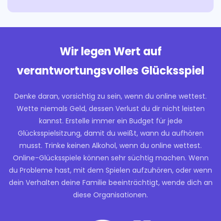
Wir legen Wert auf
verantwortungsvolles Glücksspiel
Denke daran, vorsichtig zu sein, wenn du online wettest.
Wette niemals Geld, dessen Verlust du dir nicht leisten
kannst. Erstelle immer ein Budget für jede
Glücksspielsitzung, damit du weißt, wann du aufhören
musst. Trinke keinen Alkohol, wenn du online wettest.
Online-Glücksspiele können sehr süchtig machen. Wenn
du Probleme hast, mit dem Spielen aufzuhören, oder wenn
dein Verhalten deine Familie beeinträchtigt, wende dich an
diese Organisationen.