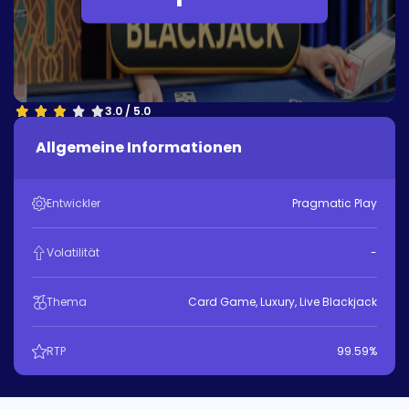
cher
wer Up
ulette
cher
mersive
ulette
cher
ky Ball
3.0 / 5.0
et
ulette
cher
Allgemeine Informationen
d Door
ulette
Entwickler
Pragmatic Play
Volatilität
-
Thema
Card Game, Luxury, Live Blackjack
RTP
99.59%