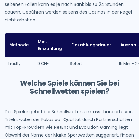
seltenen Fällen kann es je nach Bank bis zu 24 Stunden
dauern. Gebühren werden seitens des Casinos in der Regel
nicht erhoben.
Min.
Methode
Einzahlungsdauer
Auszahl
Einzahlung
Trustly
10 CHF
Sofort
15 Min – 2
Welche Spiele können Sie bei
Schnellwetten spielen?
Das Spielangebot bei Schnellwetten umfasst hunderte von
Titeln, wobei der Fokus auf Qualität durch Partnerschaften
mit Top-Providern wie NetEnt und Evolution Gaming liegt.
Obwohl der Name der Marke Sportwetten suggeriert, finden