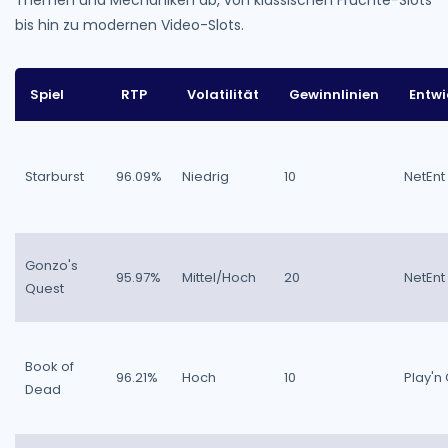
Themen und Mechaniken ab, von klassischen Früchte-Slots
bis hin zu modernen Video-Slots.
Spiel
RTP
Volatilität
Gewinnlinien
Entwi
Starburst
96.09%
Niedrig
10
NetEnt
Gonzo's
95.97%
Mittel/Hoch
20
NetEnt
Quest
Book of
96.21%
Hoch
10
Play'n
Dead