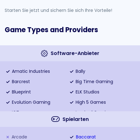
Starten Sie jetzt und sichern Sie sich Ihre Vorteile!
Game Types and Providers
Software-Anbieter
Amatic Industries
Bally
Barcrest
Big Time Gaming
Blueprint
ELK Studios
Evolution Gaming
High 5 Games
IGT
Inspired Gaming
Spielarten
JustForTheWin
Leander Games
Microgaming
NetEnt
Arcade
Baccarat