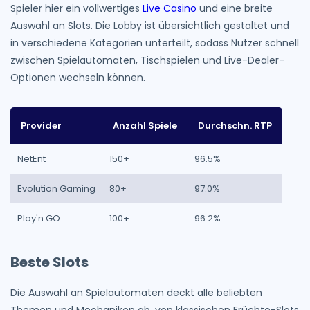
Spieler hier ein vollwertiges
Live Casino
und eine breite
Auswahl an Slots. Die Lobby ist übersichtlich gestaltet und
in verschiedene Kategorien unterteilt, sodass Nutzer schnell
zwischen Spielautomaten, Tischspielen und Live-Dealer-
Optionen wechseln können.
Provider
Anzahl Spiele
Durchschn. RTP
NetEnt
150+
96.5%
Evolution Gaming
80+
97.0%
Play'n GO
100+
96.2%
Beste Slots
Die Auswahl an Spielautomaten deckt alle beliebten