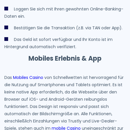
Loggen Sie sich mit Ihren gewohnten Online-Banking-
Daten ein.
Bestätigen Sie die Transaktion (z.B. via TAN oder App).
Das Geld ist sofort verfügbar und Ihr Konto ist im
Hintergrund automatisch verifiziert.
Mobiles Erlebnis & App
Das
Mobiles Casino
von Schnellwetten ist hervorragend für
die Nutzung auf Smartphones und Tablets optimiert. Es ist
keine native App erforderlich, da die Webseite über den
Browser auf iOS- und Android-Geräten reibungslos
funktioniert. Das Design ist responsiv und passt sich
automatisch der Bildschirmgröße an. Alle Funktionen,
einschließlich Einzahlungen via Trustly und Live-Dealer-
Spiele, stehen auch im
mobile Casino
uneingeschränkt zur