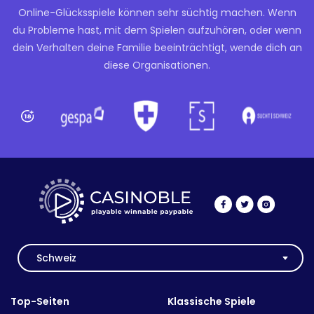
Online-Glücksspiele können sehr süchtig machen. Wenn
du Probleme hast, mit dem Spielen aufzuhören, oder wenn
dein Verhalten deine Familie beeinträchtigt, wende dich an
diese Organisationen.
Schweiz
Top-Seiten
Klassische Spiele