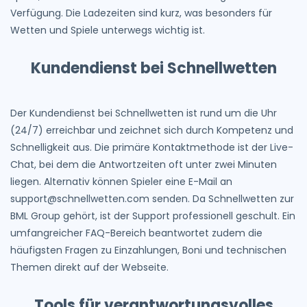
Verfügung. Die Ladezeiten sind kurz, was besonders für
Wetten und Spiele unterwegs wichtig ist.
Kundendienst bei Schnellwetten
Der Kundendienst bei Schnellwetten ist rund um die Uhr
(24/7) erreichbar und zeichnet sich durch Kompetenz und
Schnelligkeit aus. Die primäre Kontaktmethode ist der Live-
Chat, bei dem die Antwortzeiten oft unter zwei Minuten
liegen. Alternativ können Spieler eine E-Mail an
support@schnellwetten.com senden. Da Schnellwetten zur
BML Group gehört, ist der Support professionell geschult. Ein
umfangreicher FAQ-Bereich beantwortet zudem die
häufigsten Fragen zu Einzahlungen, Boni und technischen
Themen direkt auf der Webseite.
Tools für verantwortungsvolles