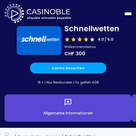
Schnellwetten
4.0 / 5.0
her
Willkommensbonus
CHF 300
gen
ette
le
Casino besuchen
cher
ghtning
18 + | Nur Neukunden |
Es gelten AGB
t
n
Seien Sie sich
ulette
cher
ng
bewusst
Xtreme
ghtning
cher
ingungen
o
Verantwortungsvolles
ulette
Allgemeine Informationen
hluss
Spielen
ga Fire
cher
aze
ulette