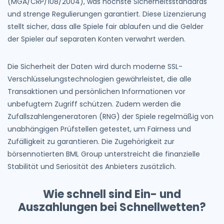
(MGA/CRP/108/2004), was höchste Sicherheitsstandards
und strenge Regulierungen garantiert. Diese Lizenzierung
stellt sicher, dass alle Spiele fair ablaufen und die Gelder
der Spieler auf separaten Konten verwahrt werden.
Die Sicherheit der Daten wird durch moderne SSL-
Verschlüsselungstechnologien gewährleistet, die alle
Transaktionen und persönlichen Informationen vor
unbefugtem Zugriff schützen. Zudem werden die
Zufallszahlengeneratoren (RNG) der Spiele regelmäßig von
unabhängigen Prüfstellen getestet, um Fairness und
Zufälligkeit zu garantieren. Die Zugehörigkeit zur
börsennotierten BML Group unterstreicht die finanzielle
Stabilität und Seriosität des Anbieters zusätzlich.
Wie schnell sind Ein- und
Auszahlungen bei Schnellwetten?