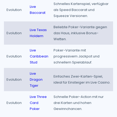
Schnelles Kartenspiel, verfügbar
Live
Evolution
als Speed Baccarat und
Baccarat
Squeeze Versionen.
Beliebte Poker-Variante gegen
Live Texas
Evolution
das Haus, inklusive Bonus-
Holdem
Wetten.
Live
Poker-Variante mit
Evolution
Caribbean
progressivem Jackpot und
Stud
schnellem Spielablauf.
Live
Einfaches Zwei-Karten-Spiel,
Evolution
Dragon
ideal für Einsteiger im Live Casino.
Tiger
Live Three
Schnelle Poker-Action mit nur
Evolution
Card
drei Karten und hohen
Poker
Gewinnchancen.