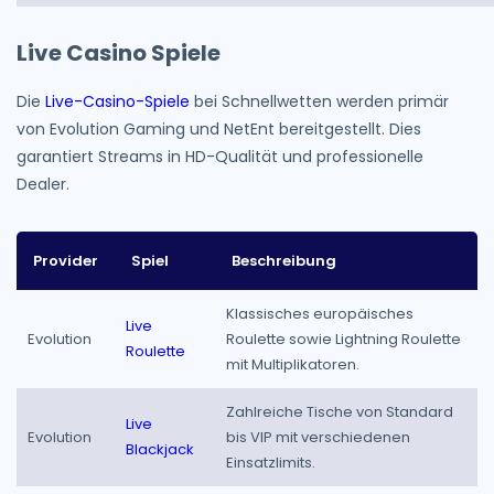
Live Casino Spiele
Die
Live-Casino-Spiele
bei Schnellwetten werden primär
von Evolution Gaming und NetEnt bereitgestellt. Dies
garantiert Streams in HD-Qualität und professionelle
Dealer.
Provider
Spiel
Beschreibung
Klassisches europäisches
Live
Evolution
Roulette sowie Lightning Roulette
Roulette
mit Multiplikatoren.
Zahlreiche Tische von Standard
Live
Evolution
bis VIP mit verschiedenen
Blackjack
Einsatzlimits.