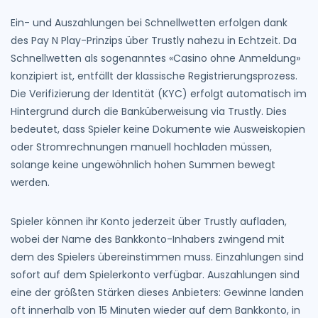
Ein- und Auszahlungen bei Schnellwetten erfolgen dank
des Pay N Play-Prinzips über Trustly nahezu in Echtzeit. Da
Schnellwetten als sogenanntes «Casino ohne Anmeldung»
konzipiert ist, entfällt der klassische Registrierungsprozess.
Die Verifizierung der Identität (KYC) erfolgt automatisch im
Hintergrund durch die Banküberweisung via Trustly. Dies
bedeutet, dass Spieler keine Dokumente wie Ausweiskopien
oder Stromrechnungen manuell hochladen müssen,
solange keine ungewöhnlich hohen Summen bewegt
werden.
Spieler können ihr Konto jederzeit über Trustly aufladen,
wobei der Name des Bankkonto-Inhabers zwingend mit
dem des Spielers übereinstimmen muss. Einzahlungen sind
sofort auf dem Spielerkonto verfügbar. Auszahlungen sind
eine der größten Stärken dieses Anbieters: Gewinne landen
oft innerhalb von 15 Minuten wieder auf dem Bankkonto, in