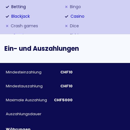
NextGen
Nolimit City
Betting
Bingo
Novomatic
Play’n Go
Blackjack
Casino
SG
Slingo Originals
Crash games
Dice
Thunderkick
WMS
eSports
Fishing
Game Show
Instant Win
Ein- und Auszahlungen
Jackpot
Jackpot games
Keno
Live Casino
Mindesteinzahlung
CHF10
Live Dealer
Live dealer games
Lottery
Mine Games
Mindestauszahlung
CHF10
Others
Plinko
Maximale Auszahlung
CHF5000
Poker
Roulette
Scratch Cards
Scratchcards
Auszahlungsdauer
Shooting
Sic Bo
Währungen