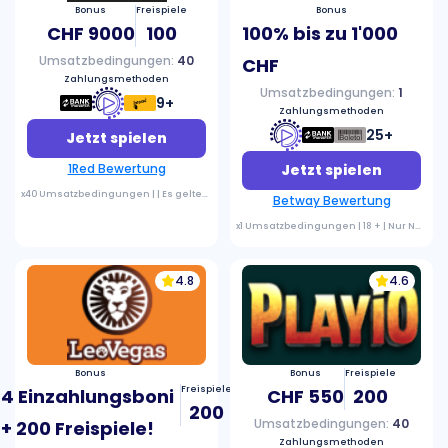
Bonus
Freispiele
Bonus
CHF 9000
100
100% bis zu 1'000
Umsatzbedingungen:
40
CHF
Zahlungsmethoden
Umsatzbedingungen:
1
9+
Zahlungsmethoden
25+
Jetzt spielen
1Red Bewertung
Jetzt spielen
x40 Umsatzbedingungen | |
Es gelten AGB
Betway Bewertung
x1 Umsatzbedingungen | 18 + | Nur Neukunden |
4.8
4.6
Bonus
Bonus
Freispiele
Freispiele
4 Einzahlungsboni
CHF 550
200
200
Umsatzbedingungen:
40
+ 200 Freispiele!
Zahlungsmethoden