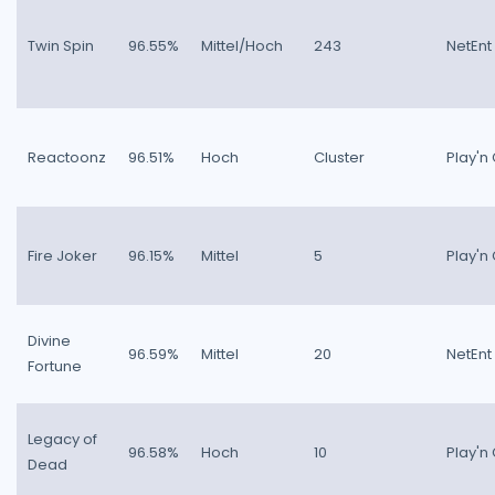
Twin Spin
96.55%
Mittel/Hoch
243
NetEnt
Reactoonz
96.51%
Hoch
Cluster
Play'n
Fire Joker
96.15%
Mittel
5
Play'n
Divine
96.59%
Mittel
20
NetEnt
Fortune
Legacy of
96.58%
Hoch
10
Play'n
Dead