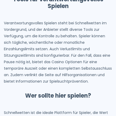
Spielen
Verantwortungsvolles Spielen steht bei Schnellwetten im
Vordergrund, und der Anbieter stellt diverse Tools zur
Verfügung, um die Kontrolle zu behalten. Spieler können
sich tägliche, wöchentliche oder monatliche
Einzahlungslimits setzen. Auch Verlustlimits und
Sitzungszeitlimits sind konfigurierbar. Für den Fall, dass eine
Pause nötig ist, bietet das Casino Optionen für eine
temporäre Auszeit oder einen kompletten Selbstausschluss
an. Zudem verlinkt die Seite auf Hilfsorganisationen und
bietet Informationen zur Spielsuchtprävention.
Wer sollte hier spielen?
Schnellwetten ist die ideale Plattform für Spieler, die Wert