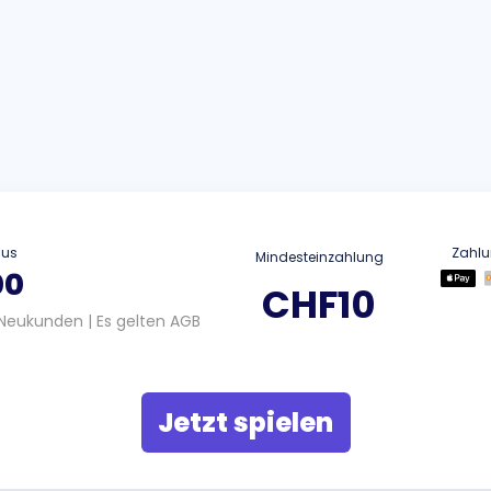
nus
Zahl
Mindesteinzahlung
00
CHF10
r Neukunden |
Es gelten AGB
Jetzt spielen