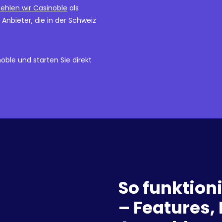
hlen wir Casinoble
als
Anbieter, die in der Schweiz
ble und starten Sie direkt
So funktion
– Features,