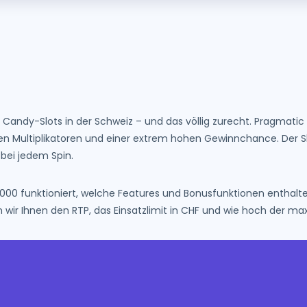
 Candy-Slots in der Schweiz – und das völlig zurecht. Pragmatic 
en Multiplikatoren und einer extrem hohen Gewinnchance. Der Slo
 bei jedem Spin.
 1000 funktioniert, welche Features und Bonusfunktionen enthalt
en wir Ihnen den RTP, das Einsatzlimit in CHF und wie hoch der ma