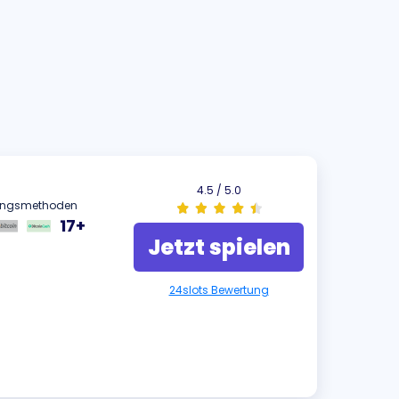
4.5 / 5.0
ungsmethoden
17+
Jetzt spielen
24slots Bewertung