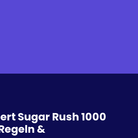
iert Sugar Rush 1000
 Regeln &