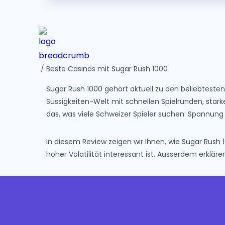
Beste Casinos mit Sugar Rush 1000
Sugar Rush 1000 gehört aktuell zu den beliebtesten
Süssigkeiten-Welt mit schnellen Spielrunden, stark
das, was viele Schweizer Spieler suchen: Spannung
In diesem Review zeigen wir Ihnen, wie Sugar Rush
hoher Volatilität interessant ist. Ausserdem erklär