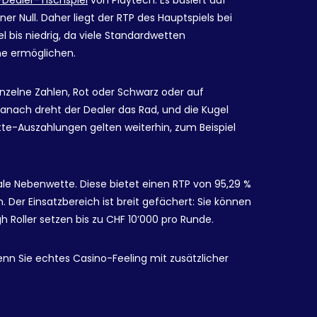
-Dealer-Tischspiel
von Playtech. Es basiert auf
er Null. Daher liegt der RTP des Hauptspiels bei
ttel bis niedrig, da viele Standardwetten
ne ermöglichen.
nzelne Zahlen, Rot oder Schwarz oder auf
nach dreht der Dealer das Rad, und die Kugel
tte-Auszahlungen gelten weiterhin, zum Beispiel
nale Nebenwette. Diese bietet einen RTP von 95,29 %
. Der Einsatzbereich ist breit gefächert: Sie können
gh Roller setzen bis zu CHF 10’000 pro Runde.
 wenn Sie echtes Casino-Feeling mit zusätzlicher