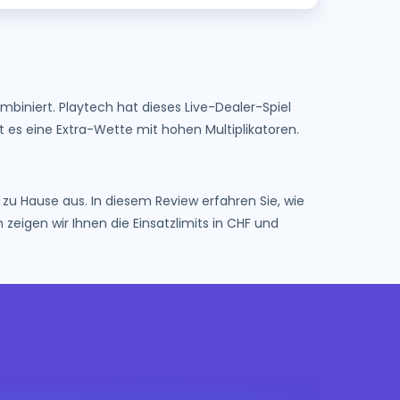
biniert. Playtech hat dieses Live-Dealer-Spiel
 es eine Extra-Wette mit hohen Multiplikatoren.
zu Hause aus. In diesem Review erfahren Sie, wie
zeigen wir Ihnen die Einsatzlimits in CHF und