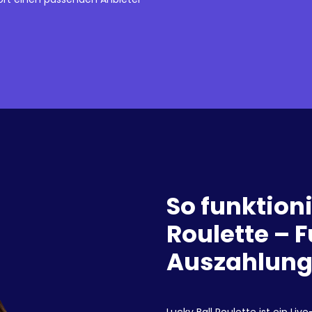
So funktioni
Roulette – 
Auszahlun