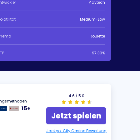
ntwickler
Playtech
olatilität
Medium-Low
Thema
Roulette
TP
97.30%
4.6 / 5.0
ungsmethoden
15+
Jetzt spielen
Jackpot City Casino Bewertung