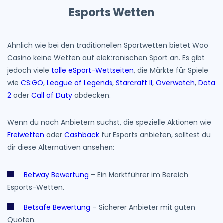
Esports Wetten
Ähnlich wie bei den traditionellen Sportwetten bietet Woo
Casino keine Wetten auf elektronischen Sport an. Es gibt
jedoch viele
tolle eSport-Wettseiten
, die Märkte für Spiele
wie
CS:GO
,
League of Legends
,
Starcraft II
,
Overwatch
,
Dota
2
oder
Call of Duty
abdecken.
Wenn du nach Anbietern suchst, die spezielle Aktionen wie
Freiwetten
oder
Cashback
für Esports anbieten, solltest du
dir diese Alternativen ansehen:
Betway Bewertung
– Ein Marktführer im Bereich
Esports-Wetten.
Betsafe Bewertung
– Sicherer Anbieter mit guten
Quoten.