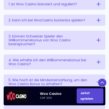
1. Ist Woo Casino lizenziert und reguliert?
Ja, Woo Casino ist von der Regierung von Curaçao
2. Kann ich bei WooCasino kostenlos spielen?
lizenziert und reguliert. Dies gewährleistet einen
sicheren und fairen Spielbetrieb für Spieler aus der
Ja, viele Spiele bei Woo Casino können im Demo-
3. Können Schweizer Spieler den
Willkommensbonus von Woo Casino
Schweiz.
Modus kostenlos gespielt werden. Dies ermöglicht es
beanspruchen?
Ihnen, Spiele ohne Echtgeldeinsatz auszuprobieren.
Ja, Spieler aus der Schweiz sind berechtigt, den Woo
4. Wie erhalte ich den Willkommensbonus bei
Woo Casino?
Casino Willkommensbonus von bis zu 200 CHF und
200 Freispielen zu erhalten.
Der Bonus wird in der Regel automatisch nach Ihrer
5. Wie hoch ist die Mindesteinzahlung, um den
Woo Casino Bonus zu erhalten?
ersten qualifizierenden Einzahlung gutgeschrieben.
Jetzt
Stellen Sie sicher, die Mindesteinzahlung in CHF zu
Woo Casino
CHF 200
spielen
Die Mindesteinzahlung für den Willkommensbonus
6. Gibt es Umsatzbedingungen für die Freispiele
tätigen.
des Woo Casino Bonus?
beträgt in der Regel 20 CHF. Prüfen Sie die