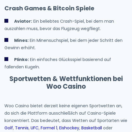
Crash Games & Bitcoin Spiele
Aviator:
Ein beliebtes Crash-Spiel, bei dem man
auszahlen muss, bevor das Flugzeug wegfliegt.
Mines:
Ein Minensuchspiel, bei dem jeder Schritt den
Gewinn erhöht.
Plinko:
Ein einfaches Glücksspiel basierend auf
fallenden Kugeln.
Sportwetten & Wettfunktionen bei
Woo Casino
Woo Casino bietet derzeit keine eigenen Sportwetten an,
da sich die Plattform ausschließlich auf Casino-Spiele
konzentriert. Das bedeutet, dass Wetten auf Sportarten wie
Golf
,
Tennis
,
UFC
,
Formel 1
,
Eishockey
,
Basketball
oder