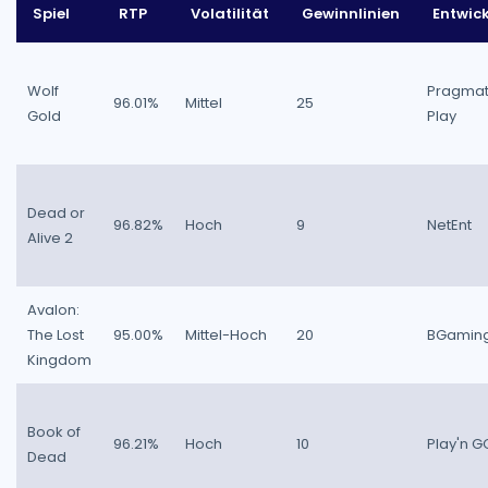
Spiel
RTP
Volatilität
Gewinnlinien
Entwick
Wolf
Pragmat
96.01%
Mittel
25
Gold
Play
Dead or
96.82%
Hoch
9
NetEnt
Alive 2
Avalon:
The Lost
95.00%
Mittel-Hoch
20
BGamin
Kingdom
Book of
96.21%
Hoch
10
Play'n G
Dead