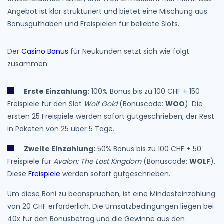
Angebot ist klar strukturiert und bietet eine Mischung aus
Bonusguthaben und Freispielen für beliebte Slots.
Der
Casino Bonus
für Neukunden setzt sich wie folgt
zusammen:
Erste Einzahlung:
100% Bonus bis zu 100 CHF + 150
Freispiele für den Slot
Wolf Gold
(Bonuscode:
WOO
). Die
ersten 25 Freispiele werden sofort gutgeschrieben, der Rest
in Paketen von 25 über 5 Tage.
Zweite Einzahlung:
50% Bonus bis zu 100 CHF + 50
Freispiele für
Avalon: The Lost Kingdom
(Bonuscode:
WOLF
).
Diese
Freispiele
werden sofort gutgeschrieben.
Um diese Boni zu beanspruchen, ist eine Mindesteinzahlung
von 20 CHF erforderlich. Die Umsatzbedingungen liegen bei
40x für den Bonusbetrag und die Gewinne aus den