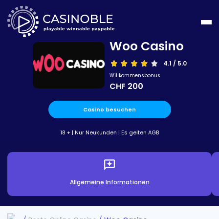
Woo Casino
4.1 / 5.0
her
Willkommensbonus
CHF 200
gen
ette
le
Casino besuchen
cher
ghtning
18 + | Nur Neukunden |
Es gelten AGB
t
n
Seien Sie sich
ulette
cher
ng
bewusst
Xtreme
ghtning
cher
ingungen
o
Verantwortungsvolles
ulette
Allgemeine Informationen
hluss
Spielen
ga Fire
cher
aze
ulette