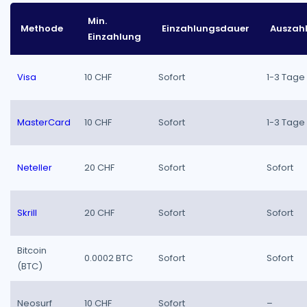
Min.
Methode
Einzahlungsdauer
Auszah
Einzahlung
Visa
10 CHF
Sofort
1-3 Tage
MasterCard
10 CHF
Sofort
1-3 Tage
Neteller
20 CHF
Sofort
Sofort
Skrill
20 CHF
Sofort
Sofort
Bitcoin
0.0002 BTC
Sofort
Sofort
(BTC)
Neosurf
10 CHF
Sofort
–