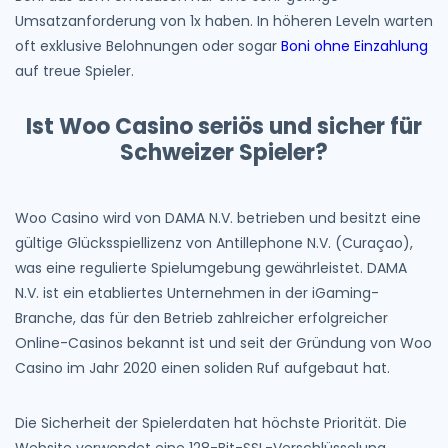
Umsatzanforderung von 1x haben. In höheren Leveln warten
oft exklusive Belohnungen oder sogar
Boni ohne Einzahlung
auf treue Spieler.
Ist Woo Casino seriös und sicher für
Schweizer Spieler?
Woo Casino wird von DAMA N.V. betrieben und besitzt eine
gültige Glücksspiellizenz von Antillephone N.V. (Curaçao),
was eine regulierte Spielumgebung gewährleistet. DAMA
N.V. ist ein etabliertes Unternehmen in der iGaming-
Branche, das für den Betrieb zahlreicher erfolgreicher
Online-Casinos bekannt ist und seit der Gründung von Woo
Casino im Jahr 2020 einen soliden Ruf aufgebaut hat.
Die Sicherheit der Spielerdaten hat höchste Priorität. Die