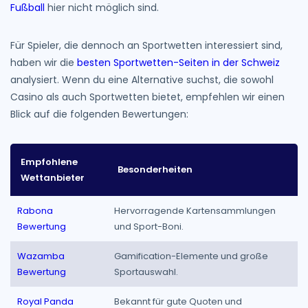
Fußball
hier nicht möglich sind.
Für Spieler, die dennoch an Sportwetten interessiert sind,
haben wir die
besten Sportwetten-Seiten in der Schweiz
analysiert. Wenn du eine Alternative suchst, die sowohl
Casino als auch Sportwetten bietet, empfehlen wir einen
Blick auf die folgenden Bewertungen:
Empfohlene
Besonderheiten
Wettanbieter
Rabona
Hervorragende Kartensammlungen
Bewertung
und Sport-Boni.
Wazamba
Gamification-Elemente und große
Bewertung
Sportauswahl.
Royal Panda
Bekannt für gute Quoten und