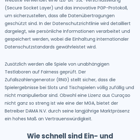
Website verwendet eine 128-Bit-SSL-Verschlüsselung
(Secure Socket Layer) und das innovative PGP-Protokoll,
um sicherzustellen, dass alle Datenübertragungen
geschützt sind. In der Datenschutzrichtlinie wird detailliert
dargelegt, wie persönliche Informationen verarbeitet und
gespeichert werden, wobei die Einhaltung internationaler
Datenschutzstandards gewährleistet wird.
Zusätzlich werden alle Spiele von unabhängigen
Testlaboren auf Fairness geprüft. Der
Zufallszahlengenerator (RNG) stellt sicher, dass die
Spielergebnisse bei Slots und Tischspielen völlig zufällig und
nicht manipulierbar sind. Obwohl eine Lizenz aus Curaçao
nicht ganz so streng ist wie eine der MGA, bietet der
Betreiber DAMA N.V. durch seine langjährige Marktpräsenz
ein hohes Maß an Vertrauenswürdigkeit.
Wie schnell sind Ein- und