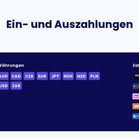
Live Dealer
Live 
ELK Studios
gam
Evoplay
Ein- und Auszahlungen
Others
Plink
Entertainment
Scratch Cards
Scra
Felix Gaming
Slingo
Spie
Gamomat
Texas Holdem
Vide
Habanero
Währungen
Za
IronDog
AUD
CAD
CZK
EUR
JPY
NOK
NZD
PLN
KA Gaming
USD
ZAR
Merkur
NetEnt
Nolimit City
OneTouch
Play’n Go