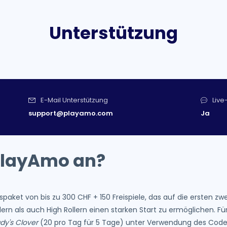
Pragmatic Play
Unterstützung
Rabcat
Relax Gaming
Thunderkick
Vivo Gaming
E-Mail Unterstützung
Live
support@playamo.com
Ja
 PlayAmo an?
ket von bis zu 300 CHF + 150 Freispiele, das auf die ersten zwei
ern als auch High Rollern einen starken Start zu ermöglichen. Für
dy's Clover
(20 pro Tag für 5 Tage) unter Verwendung des Cod