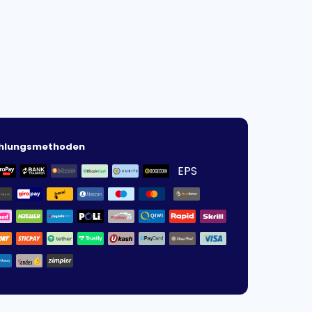
dealer
Lottery
Mine Games
es
o
Poker
Roulette
tchcards
Shooting
Sic Bo
lautomaten
Sportwetten
Table Games
o Poker
Video Slots
Virtual Game
Show
hlungsmethoden
EPS