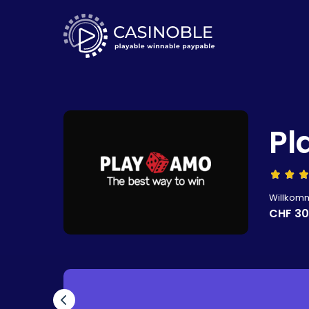
Book of Ra Deluxe
Neue Casinos
Cashback Bonus
Über Uns
Basketball
Maste
Call o
Coo
Jok
Pl
Gates of Olympus
Online Casinos
Freiwetten
Kontaktiere Uns
Boxen
Paysaf
CS G
Ge
Pla
Sweet Bonanza
Mobile Casinos
Freispiele
Partnerschaft
Fußball
Visa
Dota 
Haf
Spi
Sugar Rush
Schneller Auszahlung
Bonus Ohne Einzahlung
Nachricht
Formel 1
Aplauz
Leagu
Ca
Adventures Beyond Wonderland
Krypto Casinos
Seitenverzeichnis
Golf
Overw
Slo
Willkom
Sugar Rush 1000
Mindesteinzahlung
Eishockey
Starcr
Cro
CHF 3
Sizzling Hot Deluxe
Tennis
Ki
Oink Oink Oink
UFC
Sil