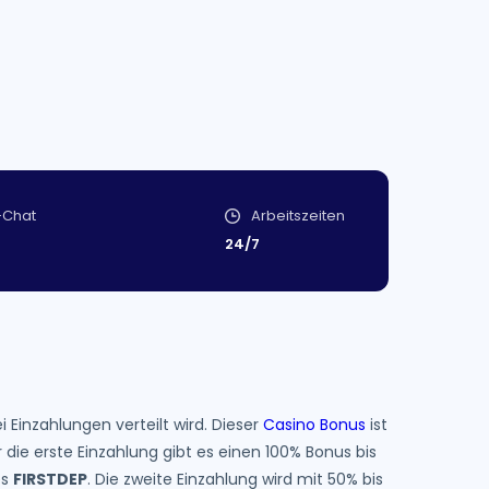
-Chat
Arbeitszeiten
24/7
 Einzahlungen verteilt wird. Dieser
Casino Bonus
ist
 die erste Einzahlung gibt es einen 100% Bonus bis
es
FIRSTDEP
. Die zweite Einzahlung wird mit 50% bis