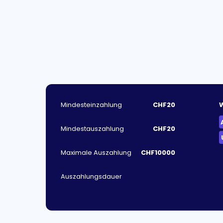
EGT
Electric Elephant
Endorphina
Evolution Gaming
Ezugi
Fantasma Games
Fugaso
GameArt
Genesis
Golden Hero
Mindesteinzahlung
CHF20
Hacksaw Gaming
High 5 Games
iSoftBet
JustForTheWin
Mindestauszahlung
CHF20
Kalamba Games
Mascot Gaming
Maximale Auszahlung
CHF10000
Microgaming
MrSlotty
NetGame
NextGen
Auszahlungsdauer
Northern Lights
Nucleus Gaming
Gaming
Oryx
Platipus