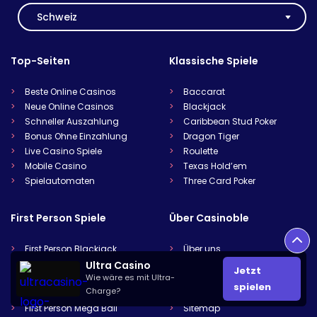
Schweiz
Top-Seiten
Klassische Spiele
Beste Online Casinos
Baccarat
Neue Online Casinos
Blackjack
Schneller Auszahlung
Caribbean Stud Poker
Bonus Ohne Einzahlung
Dragon Tiger
Live Casino Spiele
Roulette
Mobile Casino
Texas Hold’em
Spielautomaten
Three Card Poker
First Person Spiele
Über Casinoble
First Person Blackjack
Über uns
First Person Roulette
Kontakt
Ultra Casino
Jetzt
Wie wäre es mit Ultra-
First Person Lightning Lotto
Partnerschaften
spielen
Charge?
First Person Video Poker
Nachrichten
First Person Mega Ball
Sitemap