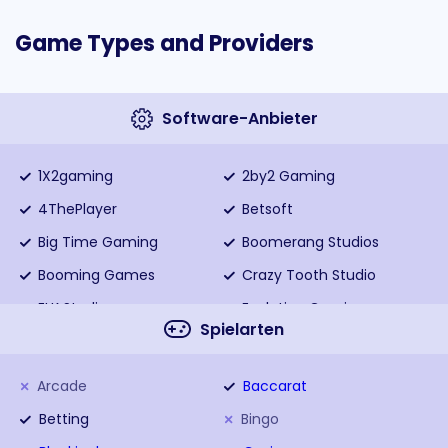
Game Types and Providers
Software-Anbieter
1X2gaming
2by2 Gaming
4ThePlayer
Betsoft
Big Time Gaming
Boomerang Studios
Booming Games
Crazy Tooth Studio
ELK Studios
Evolution Gaming
Spielarten
Fantasma Games
Felt
Foxium
GamePlay
Arcade
Baccarat
GamesLab
Gamomat
Betting
Bingo
Golden Hero
Golden Rock Studios