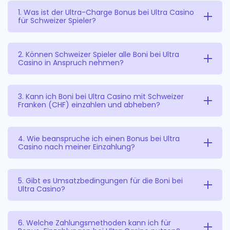
1. Was ist der Ultra-Charge Bonus bei Ultra Casino
für Schweizer Spieler?
Der Ultra-Charge Bonus ist eine einzigartige tägliche
2. Können Schweizer Spieler alle Boni bei Ultra
Casino in Anspruch nehmen?
Belohnung bei Ultra Casino. Spieler erhalten jeden
Tag eine E-Mail mit einem neuen, personalisierten
Ja, Spieler aus der Schweiz können grundsätzlich alle
3. Kann ich Boni bei Ultra Casino mit Schweizer
Bonusangebot, sobald sie eine qualifizierende
Franken (CHF) einzahlen und abheben?
beworbenen Boni bei Ultra Casino beanspruchen. Es
Einzahlung getätigt haben.
ist jedoch entscheidend, die spezifischen
Ja, Ultra Casino unterstützt Ein- und Auszahlungen in
4. Wie beanspruche ich einen Bonus bei Ultra
Bonusbedingungen und Teilnahmevoraussetzungen
Casino nach meiner Einzahlung?
Schweizer Franken (CHF). Dies ermöglicht Schweizer
für jedes Angebot genau zu prüfen.
Spielern, Boni bequem in ihrer Landeswährung zu
Nach einer qualifizierenden Einzahlung wird der Bonus
5. Gibt es Umsatzbedingungen für die Boni bei
nutzen und Gewinne ohne Umrechnungsgebühren
Ultra Casino?
oft automatisch gutgeschrieben. Bei einigen
abzuheben.
Aktionen müssen Sie ihn möglicherweise in Ihrem
Ja, die meisten Boni bei Ultra Casino unterliegen
6. Welche Zahlungsmethoden kann ich für
Konto aktivieren oder einen spezifischen Bonuscode