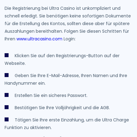
Die Registrierung bei Ultra Casino ist unkompliziert und
schnell erledigt. Sie benötigen keine sofortigen Dokumente
für die Erstellung des Kontos, sollten diese aber für spätere
Auszahlungen bereithalten. Folgen Sie diesen Schritten für
Ihren
www.ultracasino.com
Login:
Klicken Sie auf den Registrierungs-Button auf der
Webseite.
Geben Sie Ihre E-Mail-Adresse, Ihren Namen und Ihre
Handynummer ein.
Erstellen Sie ein sicheres Passwort.
Bestätigen Sie Ihre Volljährigkeit und die AGB.
Tätigen Sie Ihre erste Einzahlung, um die Ultra Charge
Funktion zu aktivieren.