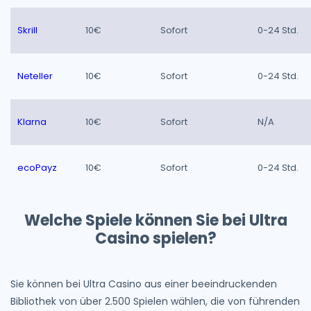
Skrill
10€
Sofort
0-24 Std.
Neteller
10€
Sofort
0-24 Std.
Klarna
10€
Sofort
N/A
ecoPayz
10€
Sofort
0-24 Std.
Welche Spiele können Sie bei Ultra
Casino spielen?
Sie können bei Ultra Casino aus einer beeindruckenden
Bibliothek von über 2.500 Spielen wählen, die von führenden