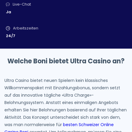
Live-Chat
Ja
Arbeitszeiten
24/7
Welche Boni bietet Ultra Casino an?
Ultra Casino bietet neuen Spielern kein klassisches
Willkommenspaket mit Einzahlungsbonus, sondern setzt
auf das innovative tägliche «Ultra Charge»-
Belohnungssystem. Anstatt eines einmaligen Angebots
erhalten Sie hier Belohnungen basierend auf Ihrer täglichen
Aktivität. Das Konzept unterscheidet sich stark von dem,
was man normalerweise für
besten Schweizer Online