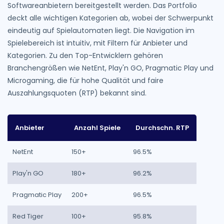
Softwareanbietern bereitgestellt werden. Das Portfolio
deckt alle wichtigen Kategorien ab, wobei der Schwerpunkt
eindeutig auf Spielautomaten liegt. Die Navigation im
Spielebereich ist intuitiv, mit Filtern für Anbieter und
Kategorien. Zu den Top-Entwicklern gehören
Branchengrößen wie NetEnt, Play'n GO, Pragmatic Play und
Microgaming, die für hohe Qualität und faire
Auszahlungsquoten (RTP) bekannt sind.
Anbieter
Anzahl Spiele
Durchschn. RTP
NetEnt
150+
96.5%
Play'n GO
180+
96.2%
Pragmatic Play
200+
96.5%
Red Tiger
100+
95.8%