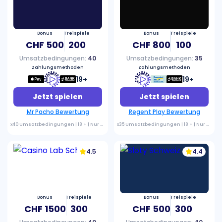
Bonus
Freispiele
Bonus
Freispiele
CHF 500
200
CHF 800
100
Umsatzbedingungen:
40
Umsatzbedingungen:
35
Zahlungsmethoden
Zahlungsmethoden
19+
19+
Jetzt spielen
Jetzt spielen
Mr Pacho Bewertung
Regent Play Bewertung
x40 Umsatzbedingungen | 18 + | Nur Neukunden |
Es gelten AGB
x35 Umsatzbedingungen | 18 + | Nur Neukunden |
4.5
4.4
Bonus
Freispiele
Bonus
Freispiele
CHF 1500
300
CHF 500
300