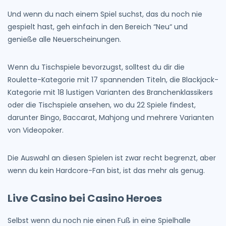
Und wenn du nach einem Spiel suchst, das du noch nie
gespielt hast, geh einfach in den Bereich “Neu“ und
genieße alle Neuerscheinungen.
Wenn du Tischspiele bevorzugst, solltest du dir die
Roulette-Kategorie mit 17 spannenden Titeln, die Blackjack-
Kategorie mit 18 lustigen Varianten des Branchenklassikers
oder die Tischspiele ansehen, wo du 22 Spiele findest,
darunter Bingo, Baccarat, Mahjong und mehrere Varianten
von Videopoker.
Die Auswahl an diesen Spielen ist zwar recht begrenzt, aber
wenn du kein Hardcore-Fan bist, ist das mehr als genug.
Live Casino bei Casino Heroes
Selbst wenn du noch nie einen Fuß in eine Spielhalle