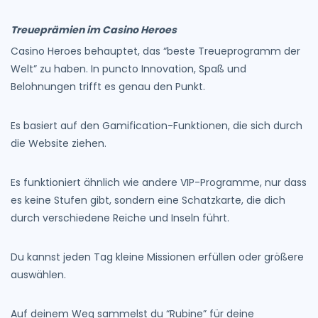
Treueprämien im Casino Heroes
Casino Heroes behauptet, das “beste Treueprogramm der
Welt” zu haben. In puncto Innovation, Spaß und
Belohnungen trifft es genau den Punkt.
Es basiert auf den Gamification-Funktionen, die sich durch
die Website ziehen.
Es funktioniert ähnlich wie andere VIP-Programme, nur dass
es keine Stufen gibt, sondern eine Schatzkarte, die dich
durch verschiedene Reiche und Inseln führt.
Du kannst jeden Tag kleine Missionen erfüllen oder größere
auswählen.
Auf deinem Weg sammelst du “Rubine” für deine