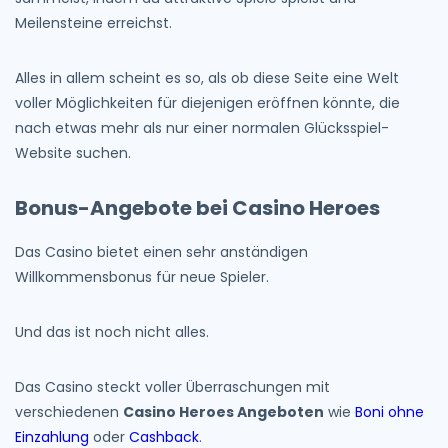
Meilensteine erreichst.
Alles in allem scheint es so, als ob diese Seite eine Welt
voller Möglichkeiten für diejenigen eröffnen könnte, die
nach etwas mehr als nur einer normalen Glücksspiel-
Website suchen.
Bonus-Angebote bei Casino Heroes
Das Casino bietet einen sehr anständigen
Willkommensbonus für neue Spieler.
Und das ist noch nicht alles.
Das Casino steckt voller Überraschungen mit
verschiedenen
Casino Heroes Angeboten
wie
Boni ohne
Einzahlung
oder
Cashback
.