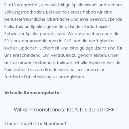
Plattformqualität, eine vielfältige Spielauswahl und sichere
Zahlungsmethoden. Bei Casino Heroes haben wir eine
benutzerfreundliche Oberfläche und eine beeindruckende
Bibliothek an Spielen gefunden, die den Bedürfnissen
Schweizer Spieler gerecht wird. Wir untersuchen auch die
Effizienz der Auszahlungen in CHF und die Verfügbarkeit
lokaler Optionen. Sicherheit und eine gültige Lizenz sind für
uns entscheidend, um Vertrauen zu gewährleisten. Unser
umfassender Testbericht beleuchtet alle Aspekte, von der
Spielvielfalt bis zum Kundenservice, um Ihnen eine
fundierte Entscheidung zu ermöglichen.
Aktuelle Bonusangebote:
Willkommensbonus: 100% bis zu 50 CHF
Starten Sie jetzt Ihr Abenteuer!