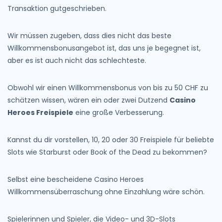
Transaktion gutgeschrieben.
Wir müssen zugeben, dass dies nicht das beste
Willkommensbonusangebot ist, das uns je begegnet ist,
aber es ist auch nicht das schlechteste.
Obwohl wir einen Willkommensbonus von bis zu 50 CHF zu
schätzen wissen, wären ein oder zwei Dutzend
Casino
Heroes Freispiele
eine große Verbesserung.
Kannst du dir vorstellen, 10, 20 oder 30 Freispiele für beliebte
Slots wie Starburst oder Book of the Dead zu bekommen?
Selbst eine bescheidene Casino Heroes
Willkommensüberraschung ohne Einzahlung wäre schön.
Spielerinnen und Spieler, die Video- und 3D-Slots