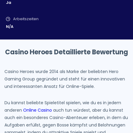
Ja
Arbeitszeiten
N/A
Casino Heroes Detaillierte Bewertung
Casino Heroes wurde 2014 als Marke der beliebten Hero
Gaming Group gegründet und steht für einen innovativen
und interessanten Ansatz für Online-Spiele.
Du kannst beliebte Spieletitel spielen, wie du es in jedem
anderen
Online Casino
auch tun würdest, aber du kannst
auch ein besonderes Casino-Abenteuer erleben, in dem du
Aufgaben erfüllst, gegen Bosse kämpfst und Belohnungen
sammelst, indem du attraktive Spiele spielst und