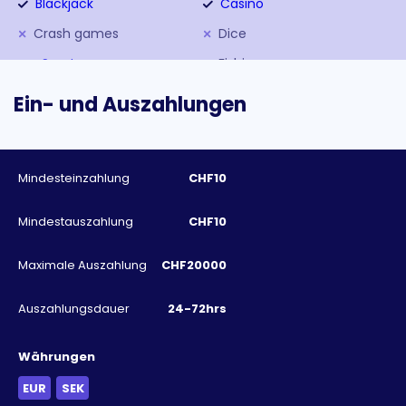
Blackjack
Casino
Yggdrasil
Crash games
Dice
eSports
Fishing
Game Show
Instant Win
Ein- und Auszahlungen
Jackpot
Jackpot games
Keno
Live Casino
Mindesteinzahlung
CHF10
Live Dealer
Live dealer games
Lottery
Mine Games
Mindestauszahlung
CHF10
Others
Plinko
Maximale Auszahlung
CHF20000
Poker
Roulette
Scratch Cards
Scratchcards
Auszahlungsdauer
24-72hrs
Shooting
Sic Bo
Währungen
Slingo
Spielautomaten
EUR
SEK
Sportwetten
Table Games