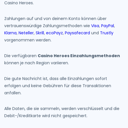
Casino Heroes.
Zahlungen auf und von deinem Konto können über
vertrauenswürdige Zahlungsmethoden wie
Visa
,
PayPal
,
Klarna
,
Neteller
,
Skrill
,
ecoPayz
,
Paysafecard
und
Trustly
vorgenommen werden.
Die verfügbaren
Casino Heroes Einzahlungsmethoden
können je nach Region variieren.
Die gute Nachricht ist, dass alle Einzahlungen sofort
erfolgen und keine Gebühren für diese Transaktionen
anfallen.
Alle Daten, die sie sammeln, werden verschlüsselt und die
Debit-/Kreditkarte wird nicht gespeichert.