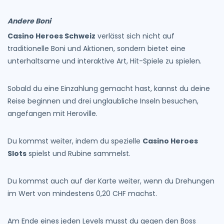
Andere Boni
Casino Heroes Schweiz
verlässt sich nicht auf
traditionelle Boni und Aktionen, sondern bietet eine
unterhaltsame und interaktive Art, Hit-Spiele zu spielen.
Sobald du eine Einzahlung gemacht hast, kannst du deine
Reise beginnen und drei unglaubliche Inseln besuchen,
angefangen mit Heroville.
Du kommst weiter, indem du spezielle
Casino Heroes
Slots
spielst und Rubine sammelst.
Du kommst auch auf der Karte weiter, wenn du Drehungen
im Wert von mindestens 0,20 CHF machst.
Am Ende eines jeden Levels musst du gegen den Boss