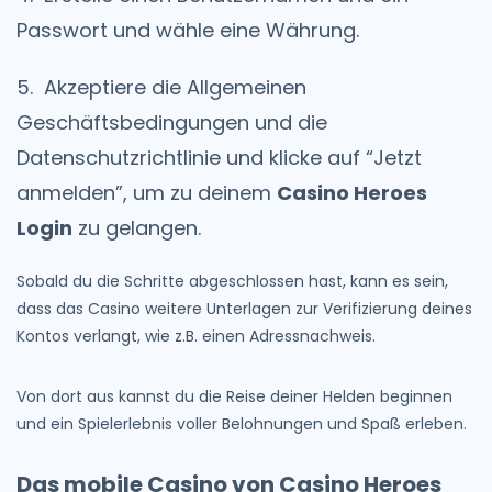
Passwort und wähle eine Währung.
Akzeptiere die Allgemeinen
Geschäftsbedingungen und die
Datenschutzrichtlinie und klicke auf “Jetzt
anmelden”, um zu deinem
Casino Heroes
Login
zu gelangen.
Sobald du die Schritte abgeschlossen hast, kann es sein,
dass das Casino weitere Unterlagen zur Verifizierung deines
Kontos verlangt, wie z.B. einen Adressnachweis.
Von dort aus kannst du die Reise deiner Helden beginnen
und ein Spielerlebnis voller Belohnungen und Spaß erleben.
Das mobile Casino von Casino Heroes