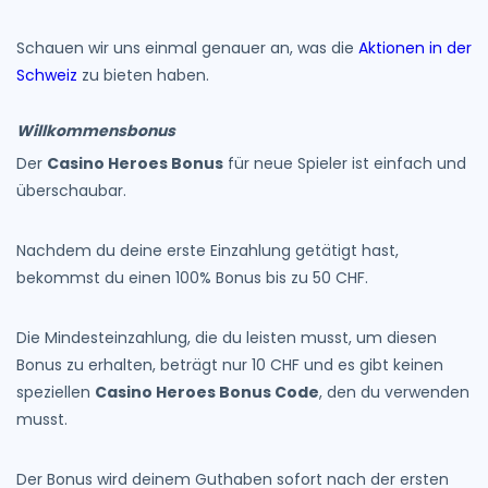
Schauen wir uns einmal genauer an, was die
Aktionen in der
Schweiz
zu bieten haben.
Willkommensbonus
Der
Casino Heroes Bonus
für neue Spieler ist einfach und
überschaubar.
Nachdem du deine erste Einzahlung getätigt hast,
bekommst du einen 100% Bonus bis zu 50 CHF.
Die Mindesteinzahlung, die du leisten musst, um diesen
Bonus zu erhalten, beträgt nur 10 CHF und es gibt keinen
speziellen
Casino Heroes Bonus Code
, den du verwenden
musst.
Der Bonus wird deinem Guthaben sofort nach der ersten