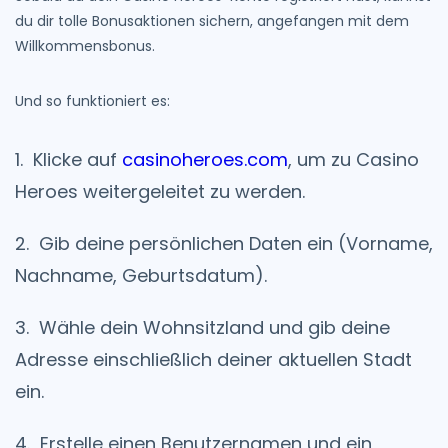
du dir tolle Bonusaktionen sichern, angefangen mit dem
Willkommensbonus.
Und so funktioniert es:
Klicke auf
casinoheroes.com
, um zu Casino
Heroes weitergeleitet zu werden.
Gib deine persönlichen Daten ein (Vorname,
Nachname, Geburtsdatum).
Wähle dein Wohnsitzland und gib deine
Adresse einschließlich deiner aktuellen Stadt
ein.
Erstelle einen Benutzernamen und ein