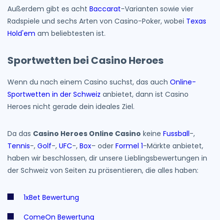
Außerdem gibt es acht
Baccarat
-Varianten sowie vier
Radspiele und sechs Arten von Casino-Poker, wobei
Texas
Hold'em
am beliebtesten ist.
Sportwetten bei Casino Heroes
Wenn du nach einem Casino suchst, das auch
Online-
Sportwetten in der Schweiz
anbietet, dann ist Casino
Heroes nicht gerade dein ideales Ziel.
Da das
Casino Heroes Online Casino
keine
Fussball
-,
Tennis
-,
Golf
-,
UFC
-,
Box
– oder
Formel 1
-Märkte anbietet,
haben wir beschlossen, dir unsere Lieblingsbewertungen in
der Schweiz von Seiten zu präsentieren, die alles haben:
1xBet Bewertung
ComeOn Bewertung