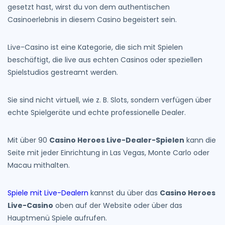
gesetzt hast, wirst du von dem authentischen
Casinoerlebnis in diesem Casino begeistert sein.
Live-Casino ist eine Kategorie, die sich mit Spielen
beschäftigt, die live aus echten Casinos oder speziellen
Spielstudios gestreamt werden.
Sie sind nicht virtuell, wie z. B. Slots, sondern verfügen über
echte Spielgeräte und echte professionelle Dealer.
Mit über 90
Casino Heroes Live-Dealer-Spielen
kann die
Seite mit jeder Einrichtung in Las Vegas, Monte Carlo oder
Macau mithalten.
Spiele mit Live-Dealern
kannst du über das
Casino Heroes
Live-Casino
oben auf der Website oder über das
Hauptmenü Spiele aufrufen.