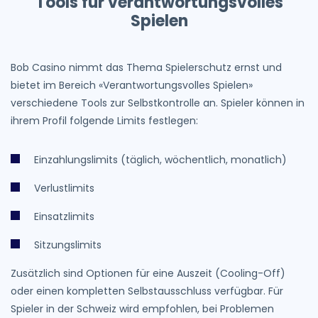
Tools für verantwortungsvolles
Spielen
Bob Casino nimmt das Thema Spielerschutz ernst und
bietet im Bereich «Verantwortungsvolles Spielen»
verschiedene Tools zur Selbstkontrolle an. Spieler können in
ihrem Profil folgende Limits festlegen:
Einzahlungslimits (täglich, wöchentlich, monatlich)
Verlustlimits
Einsatzlimits
Sitzungslimits
Zusätzlich sind Optionen für eine Auszeit (Cooling-Off)
oder einen kompletten Selbstausschluss verfügbar. Für
Spieler in der Schweiz wird empfohlen, bei Problemen