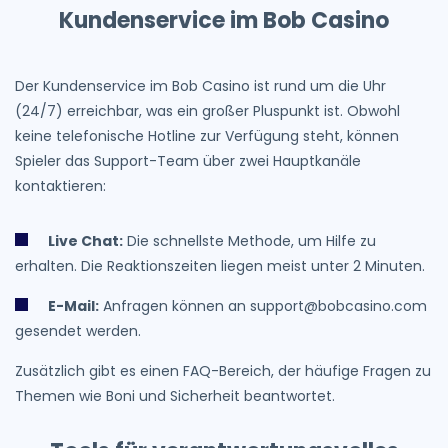
Kundenservice im Bob Casino
Der Kundenservice im Bob Casino ist rund um die Uhr
(24/7) erreichbar, was ein großer Pluspunkt ist. Obwohl
keine telefonische Hotline zur Verfügung steht, können
Spieler das Support-Team über zwei Hauptkanäle
kontaktieren:
Live Chat:
Die schnellste Methode, um Hilfe zu
erhalten. Die Reaktionszeiten liegen meist unter 2 Minuten.
E-Mail:
Anfragen können an support@bobcasino.com
gesendet werden.
Zusätzlich gibt es einen FAQ-Bereich, der häufige Fragen zu
Themen wie Boni und Sicherheit beantwortet.