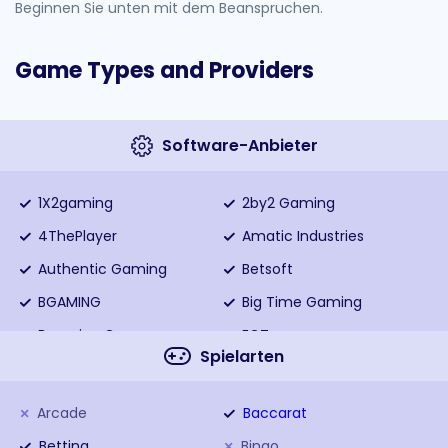
Beginnen Sie unten mit dem Beanspruchen.
Game Types and Providers
Software-Anbieter
1X2gaming
2by2 Gaming
4ThePlayer
Amatic Industries
Authentic Gaming
Betsoft
BGAMING
Big Time Gaming
Booming Games
EGT
Spielarten
Electric Elephant
ELK Studios
Endorphina
Evolution Gaming
Arcade
Baccarat
Fantasma Games
Genesis
Betting
Bingo