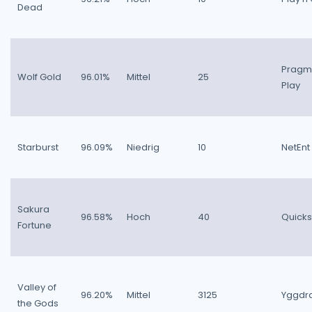
Dead
Pragm
Wolf Gold
96.01%
Mittel
25
Play
Starburst
96.09%
Niedrig
10
NetEnt
Sakura
96.58%
Hoch
40
Quicks
Fortune
Valley of
96.20%
Mittel
3125
Yggdra
the Gods