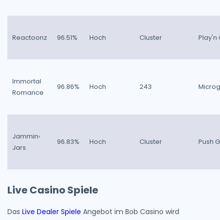
Reactoonz
96.51%
Hoch
Cluster
Play'n
Immortal
96.86%
Hoch
243
Micro
Romance
Jammin›
96.83%
Hoch
Cluster
Push 
Jars
Live Casino Spiele
Das
Live Dealer Spiele
Angebot im Bob Casino wird