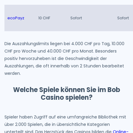
ecoPayz
10 CHF
Sofort
Sofort
Die Auszahlungslimits liegen bei 4.000 CHF pro Tag, 10.000
CHF pro Woche und 40.000 CHF pro Monat. Besonders
positiv hervorzuheben ist die Geschwindigkeit der
Auszahlungen, die oft innerhalb von 2 Stunden bearbeitet
werden.
Welche Spiele können Sie im Bob
Casino spielen?
Spieler haben Zugriff auf eine umfangreiche Bibliothek mit
über 2.000 Spielen, die in übersichtliche Kategorien
unterteilt sind. Das Herzstück des Casinos bilden die
Online-