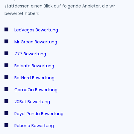
stattdessen einen Blick auf folgende Anbieter, die wir
bewertet haben:
LeoVegas Bewertung
Mr Green Bewertung
777 Bewertung
Betsafe Bewertung
BetHard Bewertung
ComeOn Bewertung
20Bet Bewertung
Royal Panda Bewertung
Rabona Bewertung