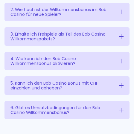
Ja, Spieler aus der Schweiz sind berechtigt, den Bob
2. Wie hoch ist der Willkommensbonus im Bob
Casino für neue Spieler?
Casino Willkommensbonus zu beanspruchen. Dieser
umfasst bis zu 500 CHF und 130 Freispiele für neue
Neue Spieler erhalten im Bob Casino einen
3. Erhalte ich Freispiele als Teil des Bob Casino
Registrierungen.
Willkommenspakets?
grosszügigen Willkommensbonus von bis zu 500 CHF.
Zusätzlich gibt es 130 Freispiele als Teil des Pakets.
Ja, das Bob Casino Willkommenspaket beinhaltet 130
4. Wie kann ich den Bob Casino
Willkommensbonus aktivieren?
Freispiele. Diese werden zusätzlich zum
Bonusguthaben von bis zu 500 CHF gutgeschrieben.
Sie aktivieren den Bonus, indem Sie sich registrieren
5. Kann ich den Bob Casino Bonus mit CHF
einzahlen und abheben?
und eine erste qualifizierende Einzahlung tätigen. Der
Bonus wird dann automatisch Ihrem Konto
Ja, Bob Casino unterstützt Ein- und Auszahlungen in
6. Gibt es Umsatzbedingungen für den Bob
gutgeschrieben.
Casino Willkommensbonus?
CHF. So können Sie Ihren Bonus und Gewinne
bequem in Ihrer lokalen Währung verwalten.
Ja, für den Bob Casino Willkommensbonus und die