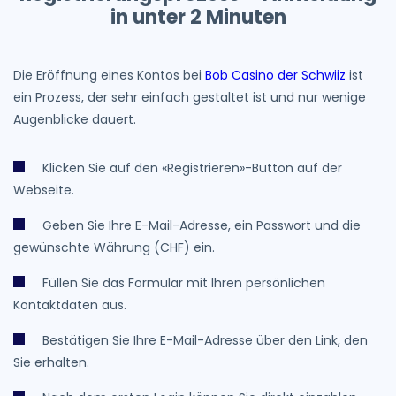
in unter 2 Minuten
Die Eröffnung eines Kontos bei
Bob Casino der Schwiiz
ist
ein Prozess, der sehr einfach gestaltet ist und nur wenige
Augenblicke dauert.
Klicken Sie auf den «Registrieren»-Button auf der
Webseite.
Geben Sie Ihre E-Mail-Adresse, ein Passwort und die
gewünschte Währung (CHF) ein.
Füllen Sie das Formular mit Ihren persönlichen
Kontaktdaten aus.
Bestätigen Sie Ihre E-Mail-Adresse über den Link, den
Sie erhalten.