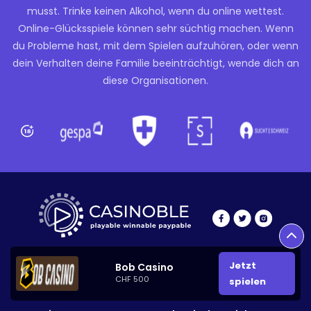
musst. Trinke keinen Alkohol, wenn du online wettest.
Online-Glücksspiele können sehr süchtig machen. Wenn
du Probleme hast, mit dem Spielen aufzuhören, oder wenn
dein Verhalten deine Familie beeinträchtigt, wende dich an
diese Organisationen.
Jetzt
Bob Casino
Schweiz
CHF 500
spielen