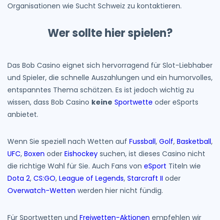
Organisationen wie Sucht Schweiz zu kontaktieren.
Wer sollte hier spielen?
Das Bob Casino eignet sich hervorragend für Slot-Liebhaber
und Spieler, die schnelle Auszahlungen und ein humorvolles,
entspanntes Thema schätzen. Es ist jedoch wichtig zu
wissen, dass Bob Casino
keine
Sportwette
oder eSports
anbietet.
Wenn Sie speziell nach Wetten auf
Fussball
,
Golf
,
Basketball
,
UFC
,
Boxen
oder
Eishockey
suchen, ist dieses Casino nicht
die richtige Wahl für Sie. Auch Fans von
eSport
Titeln wie
Dota 2
,
CS:GO
,
League of Legends
,
Starcraft II
oder
Overwatch-Wetten
werden hier nicht fündig.
Für Sportwetten und
Freiwetten-Aktionen
empfehlen wir