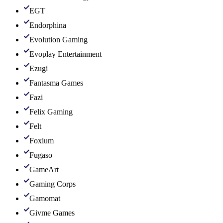
EGT
Endorphina
Evolution Gaming
Evoplay Entertainment
Ezugi
Fantasma Games
Fazi
Felix Gaming
Felt
Foxium
Fugaso
GameArt
Gaming Corps
Gamomat
Givme Games