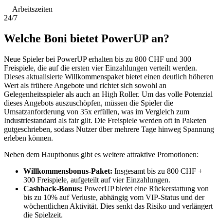
Arbeitszeiten
24/7
Welche Boni bietet PowerUP an?
Neue Spieler bei PowerUP erhalten bis zu 800 CHF und 300
Freispiele, die auf die ersten vier Einzahlungen verteilt werden.
Dieses aktualisierte Willkommenspaket bietet einen deutlich höheren
Wert als frühere Angebote und richtet sich sowohl an
Gelegenheitsspieler als auch an High Roller. Um das volle Potenzial
dieses Angebots auszuschöpfen, müssen die Spieler die
Umsatzanforderung von 35x erfüllen, was im Vergleich zum
Industriestandard als fair gilt. Die Freispiele werden oft in Paketen
gutgeschrieben, sodass Nutzer über mehrere Tage hinweg Spannung
erleben können.
Neben dem Hauptbonus gibt es weitere attraktive Promotionen:
Willkommensbonus-Paket:
Insgesamt bis zu 800 CHF +
300 Freispiele, aufgeteilt auf vier Einzahlungen.
Cashback-Bonus:
PowerUP bietet eine Rückerstattung von
bis zu 10% auf Verluste, abhängig vom VIP-Status und der
wöchentlichen Aktivität. Dies senkt das Risiko und verlängert
die Spielzeit.