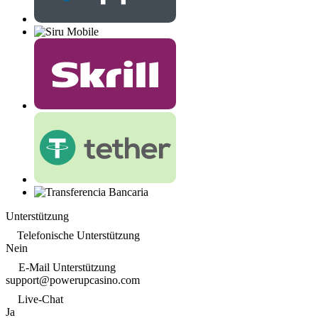
Unterstützung
Telefonische Unterstützung
Nein
E-Mail Unterstützung
support@powerupcasino.com
Live-Chat
Ja