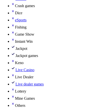
Crash games
Dice
eSports
Fishing
Game Show
Instant Win
Jackpot
Jackpot games
Keno
Live Casino
Live Dealer
Live dealer games
Lottery
Mine Games
Others