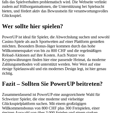
falls das Spielverhalten problematisch wird. Die Webseite verlinkt
zudem auf Hilfsorganisationen, die Unterstützung bei Spielsucht
bieten, und fördert aktiv das Bewusstsein für verantwortungsvolles
Glücksspiel.
Wer sollte hier spielen?
PowerUP ist ideal für Spieler, die Abwechslung suchen und sowohl
Casino-Spiele als auch Sportwetten auf einer Plattform genießen
möchten. Besonders Bonus-Jäger kommen durch das hohe
Willkommenspaket von bis zu 800 CHF und die regelmäßigen
Reload-Aktionen auf ihre Kosten. Auch Nutzer von
Kryptowährungen finden hier eine passende Heimat, da moderne
Zahlungsmethoden voll unterstützt werden. Wer Wert auf eine
riesige Spielauswahl und ein modernes Design legt, ist hier genau
richtig.
Fazit – Sollten Sie PowerUP beitreten?
Zusammenfassend ist PowerUP eine ausgezeichnete Wahl für
Schweizer Spieler, die eine moderne und vielseitige
Glücksspielplattform suchen. Mit einem großzügigen
Willkommensbonus von 800 CHF plus 300 Freispielen, einer
riesigen Auswahl von über 3.000 Spielen und einem starken