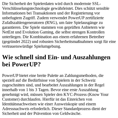
Die Sicherheit der Spielerdaten wird durch modernste SSL-
Verschlüsselungstechnologie gewährleistet. Dies schützt sensible
Informationen bei Transaktionen und der Registrierung vor
unbefugtem Zugriff. Zudem verwendet PowerUP zertifizierte
Zufallszahlengeneratoren (RNG), um faire Spielausgänge zu
garantieren. Die Spiele stammen von geprüften Anbietern wie
NetEnt und Evolution Gaming, die selbst strengen Kontrollen
unterliegen. Die Kombination aus einem erfahrenen Betreiber
(gegründet 2022) und robusten Sicherheitsmaßnahmen sorgt für eine
vertrauenswürdige Spielumgebung.
Wie schnell sind Ein- und Auszahlungen
bei PowerUP?
PowerUP bietet eine breite Palette an Zahlungsmethoden, die
speziell auf die Bedürfnisse von Spielern in der Schweiz
zugeschnitten sind, und bearbeitet Auszahlungen in der Regel
innerhalb von 1 bis 3 Tagen. Bevor eine erste Auszahlung
genehmigt wird, müssen Spieler den KYC-Prozess (Know Your
Customer) durchlaufen. Hierfür ist das Einreichen von
Identitätsnachweisen wie einer Ausweiskopie und einem
Adressnachweis erforderlich. Dieser Standardprozess dient der
Sicherheit und der Prävention von Geldwäsche.