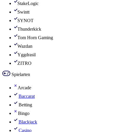
StakeLogic
Swintt
SYNOT
Thunderkick
Tom Horn Gaming
Wazdan
Yggdrasil
ZITRO
Spielarten
Arcade
Baccarat
Betting
Bingo
Blackjack
Casino