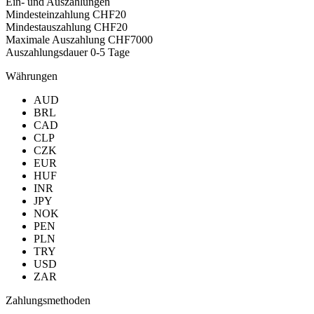
Ein- und Auszahlungen
Mindesteinzahlung
CHF20
Mindestauszahlung
CHF20
Maximale Auszahlung
CHF7000
Auszahlungsdauer
0-5 Tage
Währungen
AUD
BRL
CAD
CLP
CZK
EUR
HUF
INR
JPY
NOK
PEN
PLN
TRY
USD
ZAR
Zahlungsmethoden