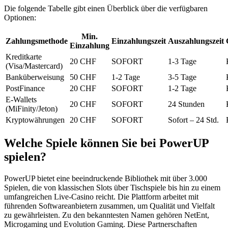
Die folgende Tabelle gibt einen Überblick über die verfügbaren
Optionen:
Min.
Zahlungsmethode
Einzahlungszeit
Auszahlungszeit
Einzahlung
Kreditkarte
20 CHF
SOFORT
1-3 Tage
(Visa/Mastercard)
Banküberweisung
50 CHF
1-2 Tage
3-5 Tage
PostFinance
20 CHF
SOFORT
1-2 Tage
E-Wallets
20 CHF
SOFORT
24 Stunden
(MiFinity/Jeton)
Kryptowährungen
20 CHF
SOFORT
Sofort – 24 Std.
Welche Spiele können Sie bei PowerUP
spielen?
PowerUP bietet eine beeindruckende Bibliothek mit über 3.000
Spielen, die von klassischen Slots über Tischspiele bis hin zu einem
umfangreichen Live-Casino reicht. Die Plattform arbeitet mit
führenden Softwareanbietern zusammen, um Qualität und Vielfalt
zu gewährleisten. Zu den bekanntesten Namen gehören NetEnt,
Microgaming und Evolution Gaming. Diese Partnerschaften