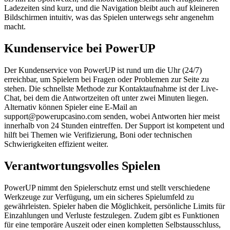
Ladezeiten sind kurz, und die Navigation bleibt auch auf kleineren
Bildschirmen intuitiv, was das Spielen unterwegs sehr angenehm
macht.
Kundenservice bei PowerUP
Der Kundenservice von PowerUP ist rund um die Uhr (24/7)
erreichbar, um Spielern bei Fragen oder Problemen zur Seite zu
stehen. Die schnellste Methode zur Kontaktaufnahme ist der Live-
Chat, bei dem die Antwortzeiten oft unter zwei Minuten liegen.
Alternativ können Spieler eine E-Mail an
support@powerupcasino.com senden, wobei Antworten hier meist
innerhalb von 24 Stunden eintreffen. Der Support ist kompetent und
hilft bei Themen wie Verifizierung, Boni oder technischen
Schwierigkeiten effizient weiter.
Verantwortungsvolles Spielen
PowerUP nimmt den Spielerschutz ernst und stellt verschiedene
Werkzeuge zur Verfügung, um ein sicheres Spielumfeld zu
gewährleisten. Spieler haben die Möglichkeit, persönliche Limits für
Einzahlungen und Verluste festzulegen. Zudem gibt es Funktionen
für eine temporäre Auszeit oder einen kompletten Selbstausschluss,