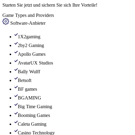
Starten Sie jetzt und sichern Sie sich Ihre Vorteile!
Game Types and Providers
Software-Anbieter
1X2gaming
2by2 Gaming
Apollo Games
AvatarUX Studios
Bally Wulff
Betsoft
BF games
BGAMING
Big Time Gaming
Booming Games
Caleta Gaming
Casino Technology