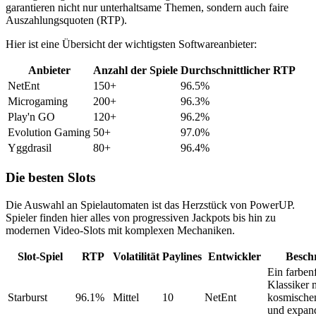
garantieren nicht nur unterhaltsame Themen, sondern auch faire
Auszahlungsquoten (RTP).
Hier ist eine Übersicht der wichtigsten Softwareanbieter:
Anbieter
Anzahl der Spiele
Durchschnittlicher RTP
NetEnt
150+
96.5%
Microgaming
200+
96.3%
Play'n GO
120+
96.2%
Evolution Gaming
50+
97.0%
Yggdrasil
80+
96.4%
Die besten Slots
Die Auswahl an Spielautomaten ist das Herzstück von PowerUP.
Spieler finden hier alles von progressiven Jackpots bis hin zu
modernen Video-Slots mit komplexen Mechaniken.
Slot-Spiel
RTP
Volatilität
Paylines
Entwickler
Besch
Ein farben
Klassiker 
Starburst
96.1%
Mittel
10
NetEnt
kosmisch
und expan