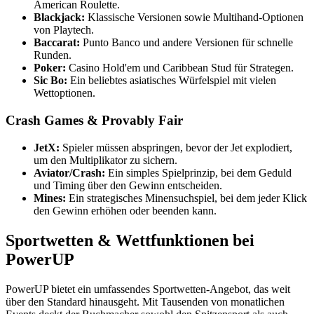
American Roulette.
Blackjack:
Klassische Versionen sowie Multihand-Optionen
von Playtech.
Baccarat:
Punto Banco und andere Versionen für schnelle
Runden.
Poker:
Casino Hold'em und Caribbean Stud für Strategen.
Sic Bo:
Ein beliebtes asiatisches Würfelspiel mit vielen
Wettoptionen.
Crash Games & Provably Fair
JetX:
Spieler müssen abspringen, bevor der Jet explodiert,
um den Multiplikator zu sichern.
Aviator/Crash:
Ein simples Spielprinzip, bei dem Geduld
und Timing über den Gewinn entscheiden.
Mines:
Ein strategisches Minensuchspiel, bei dem jeder Klick
den Gewinn erhöhen oder beenden kann.
Sportwetten & Wettfunktionen bei
PowerUP
PowerUP bietet ein umfassendes Sportwetten-Angebot, das weit
über den Standard hinausgeht. Mit Tausenden von monatlichen