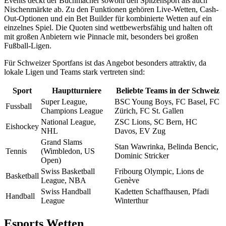
Events deckt der Buchmacher sowohl den Spitzensport als auch
Nischenmärkte ab. Zu den Funktionen gehören Live-Wetten, Cash-
Out-Optionen und ein Bet Builder für kombinierte Wetten auf ein
einzelnes Spiel. Die Quoten sind wettbewerbsfähig und halten oft
mit großen Anbietern wie Pinnacle mit, besonders bei großen
Fußball-Ligen.
Für Schweizer Sportfans ist das Angebot besonders attraktiv, da
lokale Ligen und Teams stark vertreten sind:
Sport
Hauptturniere
Beliebte Teams in der Schweiz
Super League,
BSC Young Boys, FC Basel, FC
Fussball
Champions League
Zürich, FC St. Gallen
National League,
ZSC Lions, SC Bern, HC
Eishockey
NHL
Davos, EV Zug
Grand Slams
Stan Wawrinka, Belinda Bencic,
Tennis
(Wimbledon, US
Dominic Stricker
Open)
Swiss Basketball
Fribourg Olympic, Lions de
Basketball
League, NBA
Genève
Swiss Handball
Kadetten Schaffhausen, Pfadi
Handball
League
Winterthur
Esports Wetten