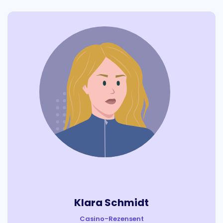
Ja, Gewinne aus den Freispielen unterliegen
abgewickelt.
bestimmten Umsatzbedingungen. Diese müssen
erfüllt werden, bevor eine Auszahlung der Gewinne
möglich ist.
Klara Schmidt
Casino-Rezensent