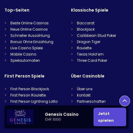
Top-Seiten
Klassische Spiele
Beste Online Casinos
Baccarat
Neue Online Casinos
Blackjack
Schneller Auszahlung
Caribbean Stud Poker
Bonus Ohne Einzahlung
Dragon Tiger
Live Casino Spiele
Roulette
Mobile Casino
Texas Hold’em
Spielautomaten
Three Card Poker
First Person Spiele
Über Casinoble
First Person Blackjack
Über uns
First Person Roulette
Kontakt
First Person Lightning Lotto
Partnerschaften
First Person Video Poker
Nachrichten
Jetzt
Genesis Casino
First Person Mega Ball
Sitemap
CHF 1000
spielen