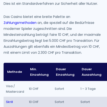
Dies ist ein Standardverfahren zur Sicherheit aller Nutzer.
Das Casino bietet eine breite Palette an
Zahlungsmethoden
an, die speziell auf die Bedürfnisse
moderner Spieler zugeschnitten sind. Die
Mindesteinzahlung beträgt faire 10 CHF, und der maximale
Einzahlungsbetrag liegt bei 5.000 CHF pro Transaktion. Für
Auszahlungen gilt ebenfalls ein Mindestbetrag von 10 CHF,
mit einem Limit von 2.300 CHF pro Transaktion.
Min.
Dauer
Dauer
Methode
Einzahlung
Einzahlung
Auszahlung
Visa /
10 CHF
Sofort
1 – 3 Tage
Mastercard
Skrill
10 CHF
Sofort
Sofort