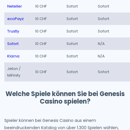
Neteller
10 CHF
Sofort
Sofort
ecoPayz
10 CHF
Sofort
Sofort
Trustly
10 CHF
Sofort
Sofort
Sofort
10 CHF
Sofort
N/A
Klarna
10 CHF
Sofort
N/A
Jeton /
10 CHF
Sofort
Sofort
MiFinity
Welche Spiele können Sie bei Genesis
Casino spielen?
Spieler können bei Genesis Casino aus einem
beeindruckenden Katalog von über 1.300 Spielen wählen,