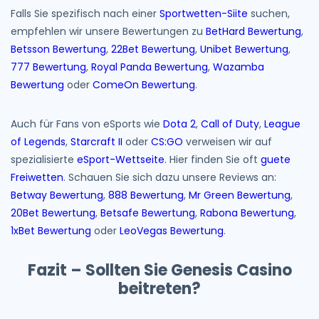
Falls Sie spezifisch nach einer
Sportwetten-Siite
suchen,
empfehlen wir unsere Bewertungen zu
BetHard Bewertung
,
Betsson Bewertung
,
22Bet Bewertung
,
Unibet Bewertung
,
777 Bewertung
,
Royal Panda Bewertung
,
Wazamba
Bewertung
oder
ComeOn Bewertung
.
Auch für Fans von eSports wie
Dota 2
,
Call of Duty
,
League
of Legends
,
Starcraft II
oder
CS:GO
verweisen wir auf
spezialisierte
eSport-Wettseite
. Hier finden Sie oft
guete
Freiwetten
. Schauen Sie sich dazu unsere Reviews an:
Betway Bewertung
,
888 Bewertung
,
Mr Green Bewertung
,
20Bet Bewertung
,
Betsafe Bewertung
,
Rabona Bewertung
,
1xBet Bewertung
oder
LeoVegas Bewertung
.
Fazit – Sollten Sie Genesis Casino
beitreten?