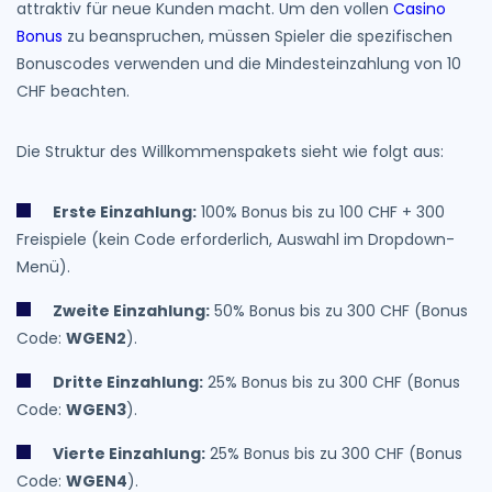
attraktiv für neue Kunden macht. Um den vollen
Casino
Bonus
zu beanspruchen, müssen Spieler die spezifischen
Bonuscodes verwenden und die Mindesteinzahlung von 10
CHF beachten.
Die Struktur des Willkommenspakets sieht wie folgt aus:
Erste Einzahlung:
100% Bonus bis zu 100 CHF + 300
Freispiele (kein Code erforderlich, Auswahl im Dropdown-
Menü).
Zweite Einzahlung:
50% Bonus bis zu 300 CHF (Bonus
Code:
WGEN2
).
Dritte Einzahlung:
25% Bonus bis zu 300 CHF (Bonus
Code:
WGEN3
).
Vierte Einzahlung:
25% Bonus bis zu 300 CHF (Bonus
Code:
WGEN4
).