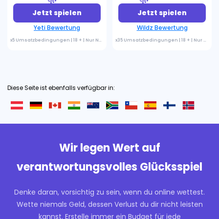
Jetzt spielen
Jetzt spielen
Yeti Bewertung
Wildz Bewertung
x5 Umsatzbedingungen | 18 + | Nur Neukunden |
Es gelten AGB
x35 Umsatzbedingungen | 18 + | Nur Neukunden |
Diese Seite ist ebenfalls verfügbar in:
Wir legen Wert auf
verantwortungsvolles Glücksspiel
Denke daran, vorsichtig zu sein, wenn du online wettest.
Wette niemals Geld, dessen Verlust du dir nicht leisten
kannst. Erstelle immer ein Budget für jede