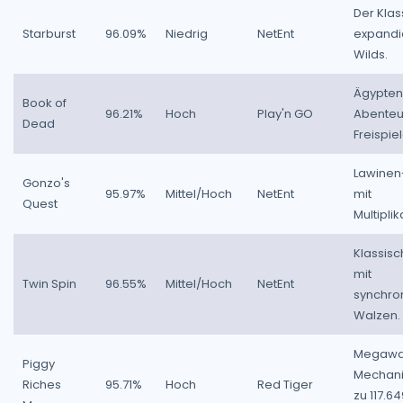
Der Klas
Starburst
96.09%
Niedrig
NetEnt
expandi
Wilds.
Ägypten
Book of
96.21%
Hoch
Play'n GO
Abenteu
Dead
Freispie
Lawinen
Gonzo's
95.97%
Mittel/Hoch
NetEnt
mit
Quest
Multipli
Klassisc
mit
Twin Spin
96.55%
Mittel/Hoch
NetEnt
synchron
Walzen.
Megawa
Piggy
Mechanik
Riches
95.71%
Hoch
Red Tiger
zu 117.64