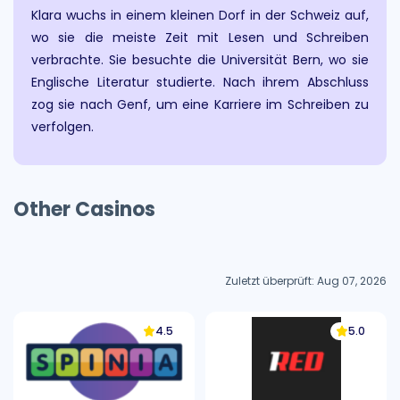
Klara wuchs in einem kleinen Dorf in der Schweiz auf,
wo sie die meiste Zeit mit Lesen und Schreiben
verbrachte. Sie besuchte die Universität Bern, wo sie
Englische Literatur studierte. Nach ihrem Abschluss
zog sie nach Genf, um eine Karriere im Schreiben zu
verfolgen.
Other Casinos
Zuletzt überprüft: Aug 07, 2026
4.5
5.0