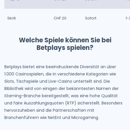
Skrill
CHF 20
Sofort
1-
Welche Spiele können Sie bei
Betplays spielen?
Betplays bietet eine beeindruckende Diversität an über
1.000 Casinospielen, die in verschiedene Kategorien wie
Slots, Tischspiele und Live-Casino unterteilt sind. Die
Bibliothek wird von einigen der bekanntesten Namen der
iGaming-Branche bereitgestellt, was eine hohe Qualität
und faire Auszahlungsquoten (RTP) sicherstellt. Besonders
hervorzuheben sind die Partnerschaften mit
Branchenführern wie NetEnt und Microgaming.