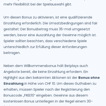
mehr Flexibilität bei der Spielauswahl gibt.
Um diesen Bonus zu aktivieren, ist eine qualifizierende
Einzahlung erforderlich. Die Umsatzbedingungen sind fair
gestaltet: Der Bonusbetrag muss 35-mal umgesetzt
werden, bevor eine Auszahlung der Gewinne möglich ist.
Spieler sollten beachten, dass verschiedene Spiele
unterschiedlich zur Erfüllung dieser Anforderungen
beitragen.
Neben dem Willkommensbonus hält Betplays auch
Angebote bereit, die keine Einzahlung erfordern. Ein
Highlight aus den bekannten Aktionen ist der
Bonus ohne
Einzahlung
in Höhe von CHF 10. Um dieses Guthaben zu
erhalten, müssen Spieler nach der Registrierung den
Bonuscode „FREE10“ eingeben. Gewinne aus diesem
kostenlosen Bonus unterliegen in der Regel einem 30-