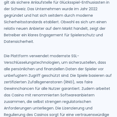
gilt als sichere Anlaufstelle für Glücksspiel-Enthusiasten in
der Schweiz. Das Unternehmen wurde im Jahr 2022
gegründet und hat sich seitdem durch moderne
Sicherheitsstandards etabliert. Obwohl es sich um einen
relativ neuen Anbieter auf dem Markt handelt, zeigt der
Betreiber ein klares Engagement für Spielerschutz und
Datensicherheit.
Die Plattform verwendet modernste SSL-
Verschlüsselungstechnologien, um sicherzustellen, dass
alle persönlichen und finanziellen Daten der Spieler vor
unbefugtem Zugriff geschützt sind. Die Spiele basieren auf
zertifizierten Zufallsgeneratoren (RNG), was faire
Gewinnchancen für alle Nutzer garantiert. Zudem arbeitet
das Casino mit renommierten Softwareanbietern
zusammen, die selbst strengen regulatorischen
Anforderungen unterliegen. Die Lizenzierung und
Regulierung des Casinos sorgt für eine vertrauenswürdige