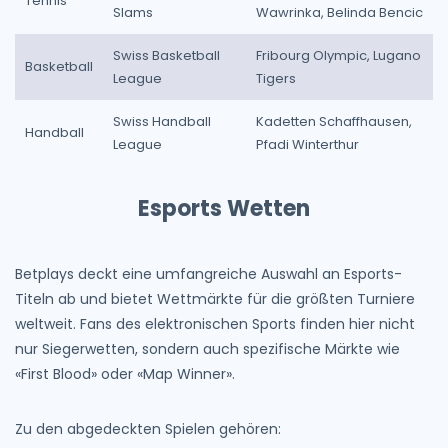
Tennis
Slams
Wawrinka, Belinda Bencic
Swiss Basketball
Fribourg Olympic, Lugano
Basketball
League
Tigers
Swiss Handball
Kadetten Schaffhausen,
Handball
League
Pfadi Winterthur
Esports Wetten
Betplays deckt eine umfangreiche Auswahl an Esports-
Titeln ab und bietet Wettmärkte für die größten Turniere
weltweit. Fans des elektronischen Sports finden hier nicht
nur Siegerwetten, sondern auch spezifische Märkte wie
«First Blood» oder «Map Winner».
Zu den abgedeckten Spielen gehören: