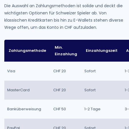
Die Auswahl an Zahlungsmethoden ist solide und deckt die
wichtigsten Optionen für Schweizer Spieler ab. Von
klassischen Kreditkarten bis hin zu E-Wallets stehen diverse
Wege offen, um das Konto in CHF aufzuladen.
Min.
Zahlungsmethode
Einzahlungszeit
A
Einzahlung
Visa
CHF 20
Sofort
1-
MasterCard
CHF 20
Sofort
1-
Banküberweisung
CHF 50
1-2 Tage
3-
PayPal
CHF 20
Sofort
1-