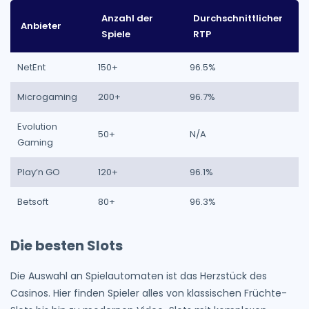
Anzahl der
Durchschnittlicher
Anbieter
Spiele
RTP
NetEnt
150+
96.5%
Microgaming
200+
96.7%
Evolution
50+
N/A
Gaming
Play’n GO
120+
96.1%
Betsoft
80+
96.3%
Die besten Slots
Die Auswahl an Spielautomaten ist das Herzstück des
Casinos. Hier finden Spieler alles von klassischen Früchte-