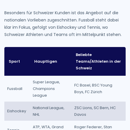
Besonders für Schweizer Kunden ist das Angebot auf die
nationalen Vorlieben zugeschnitten. Fussball steht dabei
klar im Fokus, gefolgt von Eishockey und Tennis, wo
Schweizer Athleten und Teams oft im Mittelpunkt stehen.
Beliebte
Sport
Hauptligen
Teams/Athleten in der
Schweiz
Super League,
FC Basel, BSC Young
Fussball
Champions
Boys, FC Zürich
League
National League,
ZSC Lions, SC Bern, HC
Eishockey
NHL
Davos
ATP, WTA, Grand
Roger Federer, Stan