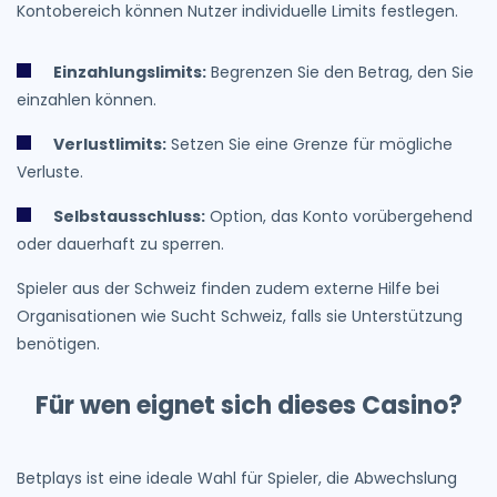
Kontobereich können Nutzer individuelle Limits festlegen.
Einzahlungslimits:
Begrenzen Sie den Betrag, den Sie
einzahlen können.
Verlustlimits:
Setzen Sie eine Grenze für mögliche
Verluste.
Selbstausschluss:
Option, das Konto vorübergehend
oder dauerhaft zu sperren.
Spieler aus der Schweiz finden zudem externe Hilfe bei
Organisationen wie Sucht Schweiz, falls sie Unterstützung
benötigen.
Für wen eignet sich dieses Casino?
Betplays ist eine ideale Wahl für Spieler, die Abwechslung