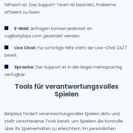
hilfreich ist. Das Support-Team ist bestrebt, Probleme
effizient zu lösen.
E-Mail:
Anfragen können jederzeit an
cs@betplays.com gesendet werden.
Live Chat:
Für sofortige Hilfe steht der Live-Chat 24/7
bereit.
Sprache:
Der Support ist in der Regel mehrsprachig
verfügbar.
Tools für verantwortungsvolles
Spielen
Betplays fördert verantwortungsvolles Spielen aktiv und
stellt verschiedene Tools bereit, um Spielern die Kontrolle
über ihr Spielverhalten zu erleichtern. Im persönlichen