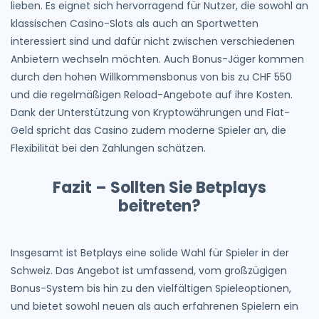
lieben. Es eignet sich hervorragend für Nutzer, die sowohl an
klassischen Casino-Slots als auch an Sportwetten
interessiert sind und dafür nicht zwischen verschiedenen
Anbietern wechseln möchten. Auch Bonus-Jäger kommen
durch den hohen Willkommensbonus von bis zu CHF 550
und die regelmäßigen Reload-Angebote auf ihre Kosten.
Dank der Unterstützung von Kryptowährungen und Fiat-
Geld spricht das Casino zudem moderne Spieler an, die
Flexibilität bei den Zahlungen schätzen.
Fazit – Sollten Sie Betplays
beitreten?
Insgesamt ist Betplays eine solide Wahl für Spieler in der
Schweiz. Das Angebot ist umfassend, vom großzügigen
Bonus-System bis hin zu den vielfältigen Spieleoptionen,
und bietet sowohl neuen als auch erfahrenen Spielern ein