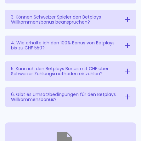
SSL-Verschlüsselungstechnologien, um die Sicherheit
Ihrer persönlichen Daten und Transaktionen zu
Nein, der aktuelle Willkommensbonus von Betplays,
3. Können Schweizer Spieler den Betplays
gewährleisten.
Willkommensbonus beanspruchen?
der 100% bis zu CHF 550 beträgt, erfordert eine
qualifizierende Mindesteinzahlung, um ihn zu
Ja, neue Spieler aus der Schweiz sind berechtigt, den
4. Wie erhalte ich den 100% Bonus von Betplays
aktivieren.
bis zu CHF 550?
attraktiven 100% Willkommensbonus bis zu CHF 550
nach ihrer ersten erfolgreichen Einzahlung zu
Sie erhalten den Bonus automatisch nach Ihrer
5. Kann ich den Betplays Bonus mit CHF über
beanspruchen.
Schweizer Zahlungsmethoden einzahlen?
ersten qualifizierenden Einzahlung. Stellen Sie sicher,
dass Sie die spezifischen Bonusbedingungen auf der
Ja, Betplays akzeptiert Einzahlungen in CHF. Sie
6. Gibt es Umsatzbedingungen für den Betplays
Betplays Webseite erfüllen.
Willkommensbonus?
können gängige Schweizer Zahlungsmethoden wie
Kreditkarten oder E-Wallets nutzen, um den Bonus zu
Ja, wie bei den meisten Online-Casino-Boni sind auch
aktivieren.
beim Betplays Willkommensbonus spezifische
Umsatzbedingungen zu erfüllen, bevor eine