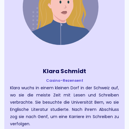
Klara Schmidt
Casino-Rezensent
Klara wuchs in einem kleinen Dorf in der Schweiz auf,
wo sie die meiste Zeit mit Lesen und Schreiben
verbrachte. Sie besuchte die Universität Bern, wo sie
Englische Literatur studierte. Nach ihrem Abschluss
zog sie nach Genf, um eine Karriere im Schreiben zu
verfolgen.