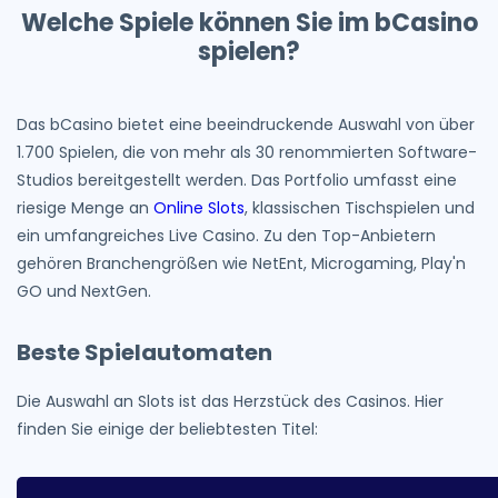
Welche Spiele können Sie im bCasino
spielen?
Das bCasino bietet eine beeindruckende Auswahl von über
1.700 Spielen, die von mehr als 30 renommierten Software-
Studios bereitgestellt werden. Das Portfolio umfasst eine
riesige Menge an
Online Slots
, klassischen Tischspielen und
ein umfangreiches Live Casino. Zu den Top-Anbietern
gehören Branchengrößen wie NetEnt, Microgaming, Play'n
GO und NextGen.
Beste Spielautomaten
Die Auswahl an Slots ist das Herzstück des Casinos. Hier
finden Sie einige der beliebtesten Titel: