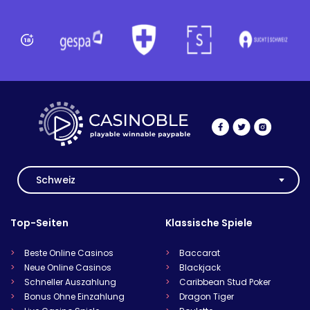
Schweiz
Top-Seiten
Klassische Spiele
Beste Online Casinos
Baccarat
Neue Online Casinos
Blackjack
Schneller Auszahlung
Caribbean Stud Poker
Bonus Ohne Einzahlung
Dragon Tiger