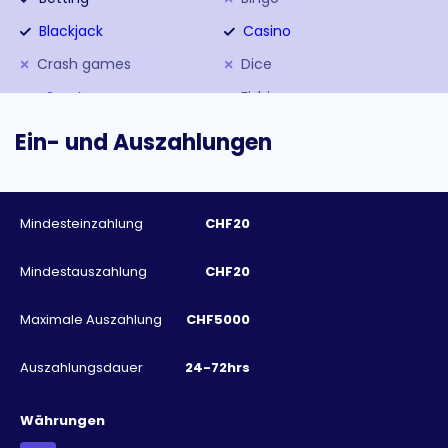
SG
Thunderkick
Blackjack
Casino
Wazdan
Crash games
Dice
eSports
Fishing
Game Show
Instant Win
Ein- und Auszahlungen
Jackpot
Jackpot games
Keno
Live Casino
Mindesteinzahlung
CHF20
Live Dealer
Live dealer games
Lottery
Mine Games
Mindestauszahlung
CHF20
Others
Plinko
Maximale Auszahlung
CHF5000
Poker
Roulette
Scratch Cards
Scratchcards
Auszahlungsdauer
24-72hrs
Shooting
Sic Bo
Währungen
Slingo
Spielautomaten