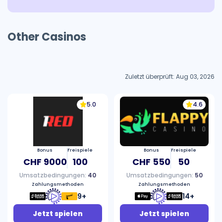
Other Casinos
Zuletzt überprüft: Aug 03, 2026
5.0
4.6
Bonus
Freispiele
Bonus
Freispiele
CHF 9000
100
CHF 550
50
Umsatzbedingungen:
40
Umsatzbedingungen:
50
Zahlungsmethoden
Zahlungsmethoden
9+
14+
Jetzt spielen
Jetzt spielen