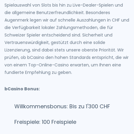
Spielauswahl von Slots bis hin zu Live-Dealer-Spielen und
die allgemeine Benutzerfreundlichkeit. Besonderes
Augenmerk legen wir auf schnelle Auszahlungen in CHF und
die Verfügbarkeit lokaler Zahlungsmethoden, die für
Schweizer Spieler entscheidend sind. Sicherheit und
Vertrauenswürdigkeit, gestützt durch eine solide
Lizenzierung, sind dabei stets unsere oberste Priorität. Wir
prüfen, ob bCasino den hohen Standards entspricht, die wir
von einem Top-Online-Casino erwarten, um Ihnen eine
fundierte Empfehlung zu geben.
bCasino Bonus:
Willkommensbonus: Bis zu 1'300 CHF
Freispiele: 100 Freispiele