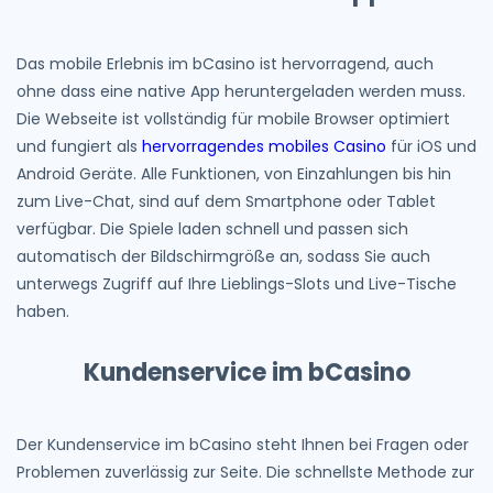
Das mobile Erlebnis im bCasino ist hervorragend, auch
ohne dass eine native App heruntergeladen werden muss.
Die Webseite ist vollständig für mobile Browser optimiert
und fungiert als
hervorragendes mobiles Casino
für iOS und
Android Geräte. Alle Funktionen, von Einzahlungen bis hin
zum Live-Chat, sind auf dem Smartphone oder Tablet
verfügbar. Die Spiele laden schnell und passen sich
automatisch der Bildschirmgröße an, sodass Sie auch
unterwegs Zugriff auf Ihre Lieblings-Slots und Live-Tische
haben.
Kundenservice im bCasino
Der Kundenservice im bCasino steht Ihnen bei Fragen oder
Problemen zuverlässig zur Seite. Die schnellste Methode zur