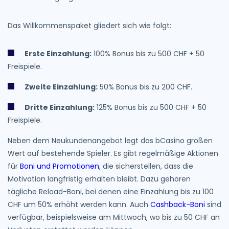
Das Willkommenspaket gliedert sich wie folgt:
Erste Einzahlung:
100% Bonus bis zu 500 CHF + 50
Freispiele.
Zweite Einzahlung:
50% Bonus bis zu 200 CHF.
Dritte Einzahlung:
125% Bonus bis zu 500 CHF + 50
Freispiele.
Neben dem Neukundenangebot legt das bCasino großen
Wert auf bestehende Spieler. Es gibt regelmäßige Aktionen
für
Boni und Promotionen
, die sicherstellen, dass die
Motivation langfristig erhalten bleibt. Dazu gehören
tägliche Reload-Boni, bei denen eine Einzahlung bis zu 100
CHF um 50% erhöht werden kann. Auch
Cashback-Boni
sind
verfügbar, beispielsweise am Mittwoch, wo bis zu 50 CHF an