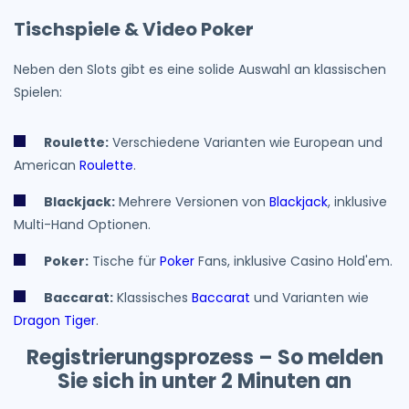
Tischspiele & Video Poker
Neben den Slots gibt es eine solide Auswahl an klassischen
Spielen:
Roulette:
Verschiedene Varianten wie European und
American
Roulette
.
Blackjack:
Mehrere Versionen von
Blackjack
, inklusive
Multi-Hand Optionen.
Poker:
Tische für
Poker
Fans, inklusive Casino Hold'em.
Baccarat:
Klassisches
Baccarat
und Varianten wie
Dragon Tiger
.
Registrierungsprozess – So melden
Sie sich in unter 2 Minuten an