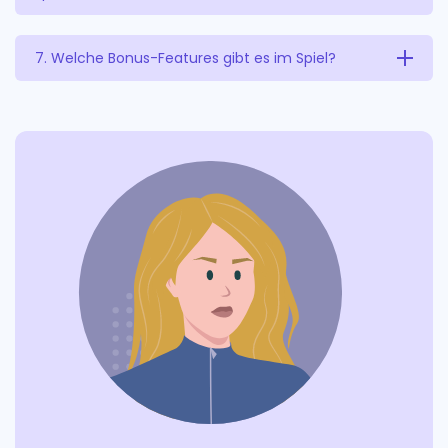
Casinos, um sichere und regulierte Plattformen zu
finden, auf denen Sie Cash Connection Voodoo Magic
Ja. Der Slot ist voll für mobile Geräte optimiert. Sie
7. Welche Bonus-Features gibt es im Spiel?
in der Schweiz spielen können.
können auf Ihrem Smartphone oder Tablet die
gleichen Features und Einsätze geniessen wie auf
Das Lock & Spin-Feature ist zentral: Mit mindestens 6
dem Desktop.
Münz-Symbolen erhalten Sie Respins, die Sticky
Coins halten und die Chance auf progressive
Jackpots erhöhen. Zusätzlich gibt es ein Gamble-
Feature nach Gewinnen.