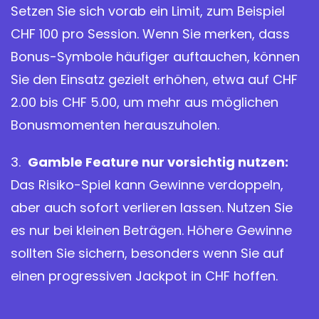
Setzen Sie sich vorab ein Limit, zum Beispiel
CHF 100 pro Session. Wenn Sie merken, dass
Bonus-Symbole häufiger auftauchen, können
Sie den Einsatz gezielt erhöhen, etwa auf CHF
2.00 bis CHF 5.00, um mehr aus möglichen
Bonusmomenten herauszuholen.
Gamble Feature nur vorsichtig nutzen:
Das Risiko-Spiel kann Gewinne verdoppeln,
aber auch sofort verlieren lassen. Nutzen Sie
es nur bei kleinen Beträgen. Höhere Gewinne
sollten Sie sichern, besonders wenn Sie auf
einen progressiven Jackpot in CHF hoffen.