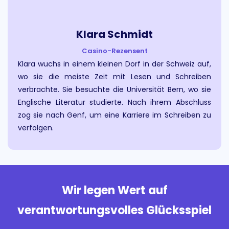
Klara Schmidt
Casino-Rezensent
Klara wuchs in einem kleinen Dorf in der Schweiz auf,
wo sie die meiste Zeit mit Lesen und Schreiben
verbrachte. Sie besuchte die Universität Bern, wo sie
Englische Literatur studierte. Nach ihrem Abschluss
zog sie nach Genf, um eine Karriere im Schreiben zu
verfolgen.
Wir legen Wert auf
verantwortungsvolles Glücksspiel