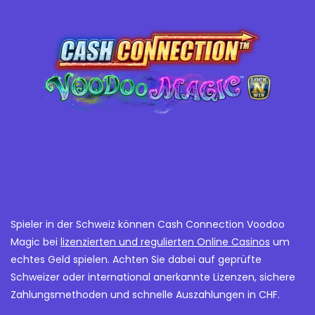
Spieler in der Schweiz können Cash Connection Voodoo
Magic bei
lizenzierten und regulierten Online Casinos
um
echtes Geld spielen. Achten Sie dabei auf geprüfte
Schweizer oder international anerkannte Lizenzen, sichere
Zahlungsmethoden und schnelle Auszahlungen in CHF.