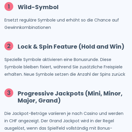
1
Wild-Symbol
Ersetzt reguläre Symbole und erhöht so die Chance auf
Gewinnkombinationen
2
Lock & Spin Feature (Hold and Win)
Spezielle Symbole aktivieren eine Bonusrunde. Diese
Symbole bleiben fixiert, während Sie zusätzliche Freispiele
erhalten. Neue Symbole setzen die Anzahl der Spins zurück
3
Progressive Jackpots (Mini, Minor,
Major, Grand)
Die Jackpot-Beträge variieren je nach Casino und werden
in CHF angezeigt. Der Grand Jackpot wird in der Regel
ausgelöst, wenn das Spielfeld vollständig mit Bonus-