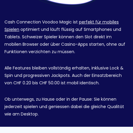
Cash Connection Voodoo Magic ist
perfekt für mobiles
Spielen
optimiert und läuft flüssig auf Smartphones und
Tablets. Schweizer Spieler können den Slot direkt im
mobilen Browser oder über Casino-Apps starten, ohne auf
Funktionen verzichten zu müssen.
Alle Features bleiben vollständig erhalten, inklusive Lock &
Spin und progressiven Jackpots. Auch der Einsatzbereich
von CHF 0.20 bis CHF 50.00 ist mobil identisch.
Ob unterwegs, zu Hause oder in der Pause: Sie können
jederzeit spielen und geniessen dabei die gleiche Qualität
wie am Desktop.