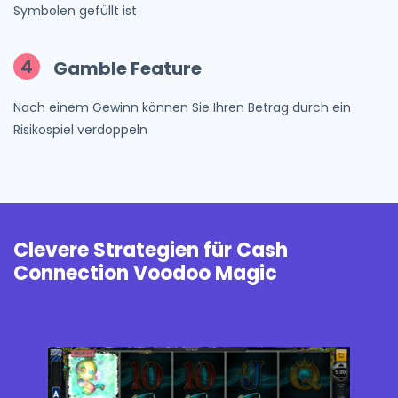
Symbolen gefüllt ist
4
Gamble Feature
Nach einem Gewinn können Sie Ihren Betrag durch ein
Risikospiel verdoppeln
Clevere Strategien für Cash
Connection Voodoo Magic