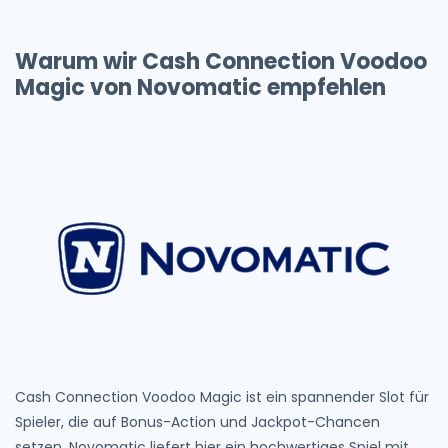
Warum wir Cash Connection Voodoo
Magic von Novomatic empfehlen
Cash Connection Voodoo Magic ist ein spannender Slot für
Spieler, die auf Bonus-Action und Jackpot-Chancen
setzen. Novomatic liefert hier ein hochwertiges Spiel mit