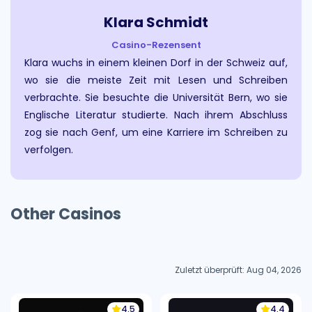
Klara Schmidt
Casino-Rezensent
Klara wuchs in einem kleinen Dorf in der Schweiz auf,
wo sie die meiste Zeit mit Lesen und Schreiben
verbrachte. Sie besuchte die Universität Bern, wo sie
Englische Literatur studierte. Nach ihrem Abschluss
zog sie nach Genf, um eine Karriere im Schreiben zu
verfolgen.
Other Casinos
Zuletzt überprüft: Aug 04, 2026
4.5
4.4