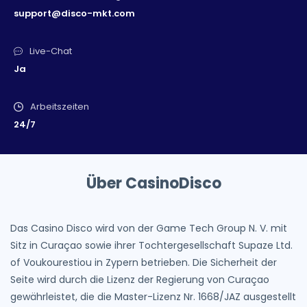
support@disco-mkt.com
Live-Chat
Ja
Arbeitszeiten
24/7
Über CasinoDisco
Das Casino Disco wird von der Game Tech Group N. V. mit
Sitz in Curaçao sowie ihrer Tochtergesellschaft Supaze Ltd.
of Voukourestiou in Zypern betrieben. Die Sicherheit der
Seite wird durch die Lizenz der Regierung von Curaçao
gewährleistet, die die Master-Lizenz Nr. 1668/JAZ ausgestellt