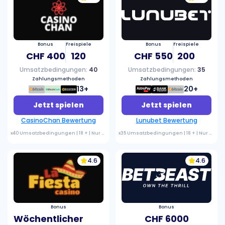
Bonus
Freispiele
Bonus
Freispiele
CHF 400
120
CHF 550
200
Umsatzbedingungen:
40
Umsatzbedingungen:
35
Zahlungsmethoden
Zahlungsmethoden
13+
20+
Jetzt spielen
Jetzt spielen
CasinoChan Bewertung
Lunubet Bewertung
x40 Umsatzbedingungen | 18 + | Nur Neukunden |
Es gelten AGB
x35 Umsatzbedingungen | 18 + | Nur Neukunden |
4.6
4.6
Bonus
Bonus
Wöchentlicher
CHF 6000