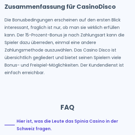
Zusammenfassung für CasinoDisco
Die Bonusbedingungen erscheinen auf den ersten Blick
interessant, fraglich ist nur, ob man sie wirklich erfüllen
kann. Der 15-Prozent-Bonus je nach Zahlungsart kann die
Spieler dazu überreden, einmal eine andere
Zahlungsmethode auszuwählen. Das Casino Disco ist
übersichtlich gegliedert und bietet seinen Spielern viele
Bonus- und Freispiel-Möglichkeiten. Der Kundendienst ist
einfach erreichbar.
FAQ
Hier ist, was die Leute das Spinia Casino in der
Schweiz fragen.