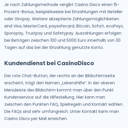
Je nach Zahlungsmethode vergibt Casino Disco einen 15-
Prozent-Bonus, beispielsweise bei Einzahlungen mit Neteller
oder Giropay. Weitere akzeptierte Zahlungsmöglichkeiten
sind Visa, MasterCard, paysafecard, Bitcoin, Sofort, ecoPayz,
Sporopay, Trustpay und Safetypay. Auszahlungen erfolgen
bei Beträgen zwischen 100 und 5000 Euro innerhalb von 30
Tagen auf das bei der Einzahlung genutzte Konto.
Kundendienst bei CasinoDisco
Der rote Chat-Button, der rechts an der Bildschirmseite
erscheint, trägt den Namen „Lebenshilfe“. In der oberen
Menüleiste des Bildschirm kommt man über den Punkt
Kundenservice auf die Hilfestellung. Hier kann man
zwischen den Punkten FAQ, Spielregeln und Kontakt wählen.
Die FAQs sind sehr umfangreich. Unter Kontakt kann man
Casino Disco per Mail erreichen.