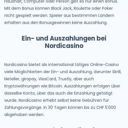
Haushalt, Computer oder Person gibt es nur einen Bonus.
Mit dem Bonus können Black Jack, Roulette oder Poker
nicht gespielt werden. Spieler aus bestimmten Ländern
erhalten aus den Bonusgewinnen keine Auszahlung.
Ein- und Auszahlungen bei
Nordicasino
Nordicasino bietet als international tätiges Online-Casino
viele Möglichkeiten der Ein- und Auszahlung, darunter Skrill,
Neteller, giropay, VisaCard, Trustly, aber auch
Kryptowährungen wie Bitcoin. Auszahlungen erfolgen über
dasselbe Konto, über das auch die Einzahlung getätigt
wurde. Nordicasino erhebt selbst keine Gebühren für
Zahlungsvorgänge. In 30 Tagen können bis zu CHF 5'000
abgehoben werden.