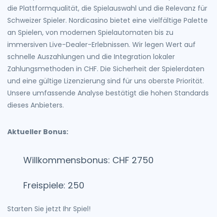
die Plattformqualität, die Spielauswahl und die Relevanz für
Schweizer Spieler. Nordicasino bietet eine vielfältige Palette
an Spielen, von modernen Spielautomaten bis zu
immersiven Live-Dealer-Erlebnissen. Wir legen Wert auf
schnelle Auszahlungen und die Integration lokaler
Zahlungsmethoden in CHF. Die Sicherheit der Spielerdaten
und eine gültige Lizenzierung sind für uns oberste Priorität.
Unsere umfassende Analyse bestätigt die hohen Standards
dieses Anbieters.
Aktueller Bonus:
Willkommensbonus: CHF 2750
Freispiele: 250
Starten Sie jetzt Ihr Spiel!