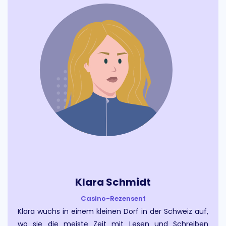
Sie die Umsatzbedingungen innerhalb dieser Frist
erfüllen.
Klara Schmidt
Casino-Rezensent
Klara wuchs in einem kleinen Dorf in der Schweiz auf,
wo sie die meiste Zeit mit Lesen und Schreiben