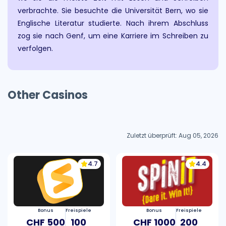
verbrachte. Sie besuchte die Universität Bern, wo sie
Englische Literatur studierte. Nach ihrem Abschluss
zog sie nach Genf, um eine Karriere im Schreiben zu
verfolgen.
Other Casinos
Zuletzt überprüft: Aug 05, 2026
4.7
4.4
Bonus
Freispiele
Bonus
Freispiele
CHF 500
100
CHF 1000
200