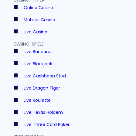
CASINO-TYPEN
Online Casino
Mobiles Casino
Live Casino
CASINO-SPIELE
Live Baccarat
Live Blackjack
Live Caribbean Stud
Live Dragon Tiger
Live Roulette
Live Texas Holdem
Live Three Card Poker