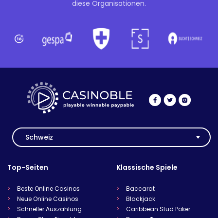
diese Organisationen.
Schweiz
Top-Seiten
Klassische Spiele
Beste Online Casinos
Baccarat
Neue Online Casinos
Blackjack
Schneller Auszahlung
Caribbean Stud Poker