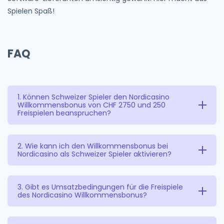
Spielen Spaß!
FAQ
1. Können Schweizer Spieler den Nordicasino
Willkommensbonus von CHF 2750 und 250
Freispielen beanspruchen?
Ja, Spieler aus der Schweiz sind berechtigt, den
2. Wie kann ich den Willkommensbonus bei
Nordicasino als Schweizer Spieler aktivieren?
grosszügigen Nordicasino Willkommensbonus von
CHF 2750 und 250 Freispielen zu beanspruchen.
Sie aktivieren den Bonus, indem Sie sich registrieren,
3. Gibt es Umsatzbedingungen für die Freispiele
des Nordicasino Willkommensbonus?
Ihre erste qualifizierende Einzahlung tätigen und den
Bonus im Kassenbereich auswählen.