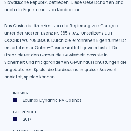
Slowakische Republik, betrieben. Diese Gesellschaften sind
auch die Eigentümer von Nordicasino.
Das Casino ist lizenziert von der Regierung von Curaçao
unter der Master-Lizenz Nr. 365 / JAZ-Unterlizenz DLH-
OCCHKTW0708082016.Durch die erfahrenen Eigentümer ist
ein erfahrener Online-Casino-Auftritt gewährleistet. Die
Lizenz bietet den Gamer die Gewissheit, dass sie in
Sicherheit und mit garantierten Gewinnausschüttungen die
angebotenen Spiele, die Nordicasino in großer Auswahl
anbietet, spielen können.
INHABER
Equinox Dynamic NV Casinos
GEGRÜNDET
2017