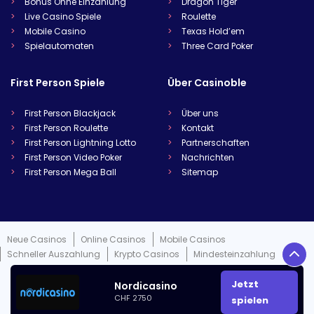
Bonus Ohne Einzahlung
Dragon Tiger
Live Casino Spiele
Roulette
Mobile Casino
Texas Hold’em
Spielautomaten
Three Card Poker
First Person Spiele
Über Casinoble
First Person Blackjack
Über uns
First Person Roulette
Kontakt
First Person Lightning Lotto
Partnerschaften
First Person Video Poker
Nachrichten
First Person Mega Ball
Sitemap
Neue Casinos
Online Casinos
Mobile Casinos
Schneller Auszahlung
Krypto Casinos
Mindesteinzahlung
2018 - 2026 / Alle Rechte vorbehalten
Jetzt
Nordicasino
CHF 2750
spielen