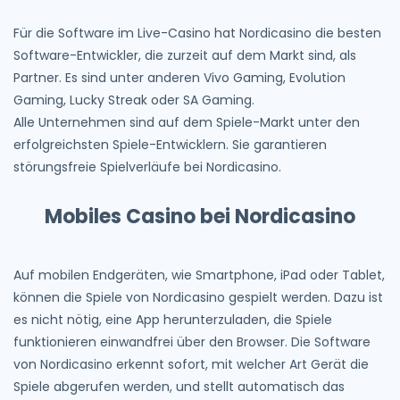
Für die Software im Live-Casino hat Nordicasino die besten
Software-Entwickler, die zurzeit auf dem Markt sind, als
Partner. Es sind unter anderen Vivo Gaming, Evolution
Gaming, Lucky Streak oder SA Gaming.
Alle Unternehmen sind auf dem Spiele-Markt unter den
erfolgreichsten Spiele-Entwicklern. Sie garantieren
störungsfreie Spielverläufe bei Nordicasino.
Mobiles Casino bei Nordicasino
Auf mobilen Endgeräten, wie Smartphone, iPad oder Tablet,
können die Spiele von Nordicasino gespielt werden. Dazu ist
es nicht nötig, eine App herunterzuladen, die Spiele
funktionieren einwandfrei über den Browser. Die Software
von Nordicasino erkennt sofort, mit welcher Art Gerät die
Spiele abgerufen werden, und stellt automatisch das