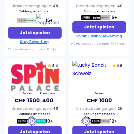
Umsatzbedingungen:
40
Umsatzbedingungen:
40
Zahlungsmethoden
Zahlungsmethoden
16+
16+
Jetzt spielen
Jetzt spielen
Spinit Casino Bewertung
Stay Bewertung
x40 Umsatzbedingungen | 18 + | Nur Neukunden |
x40 Umsatzbedingungen | 18 + | Nur Neukunden |
Es gelten AGB
4.4
4.6
Bonus
Freispiele
Bonus
CHF 1500
400
CHF 1000
Umsatzbedingungen:
40
Umsatzbedingungen:
25
Zahlungsmethoden
Zahlungsmethoden
10+
12+
Jetzt spielen
Jetzt spielen