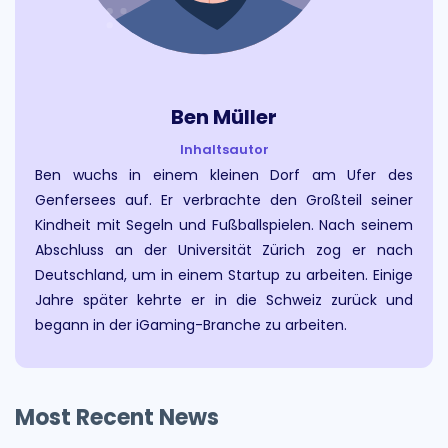
Ben Müller
Inhaltsautor
Ben wuchs in einem kleinen Dorf am Ufer des
Genfersees auf. Er verbrachte den Großteil seiner
Kindheit mit Segeln und Fußballspielen. Nach seinem
Abschluss an der Universität Zürich zog er nach
Deutschland, um in einem Startup zu arbeiten. Einige
Jahre später kehrte er in die Schweiz zurück und
begann in der iGaming-Branche zu arbeiten.
Most Recent News