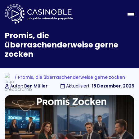
Promis, die
überraschenderweise gerne
her
zocken
gen
ette
le
Promis, die überraschenderweise gerne zocken
cher
ghtning
t
Autor:
Ben Müller
Aktualisiert:
18 Dezember, 2025
n
Seien Sie sich
ulette
cher
ng
bewusst
Xtreme
ghtning
cher
ingungen
o
Verantwortungsvolles
ulette
hluss
Spielen
ga Fire
cher
aze
ulette