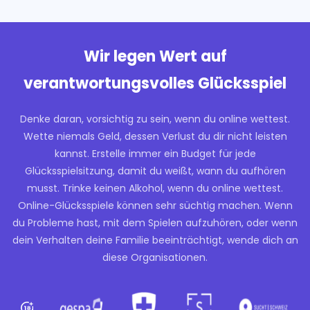
Wir legen Wert auf
verantwortungsvolles Glücksspiel
Denke daran, vorsichtig zu sein, wenn du online wettest.
Wette niemals Geld, dessen Verlust du dir nicht leisten
kannst. Erstelle immer ein Budget für jede
Glücksspielsitzung, damit du weißt, wann du aufhören
musst. Trinke keinen Alkohol, wenn du online wettest.
Online-Glücksspiele können sehr süchtig machen. Wenn
du Probleme hast, mit dem Spielen aufzuhören, oder wenn
dein Verhalten deine Familie beeinträchtigt, wende dich an
diese Organisationen.