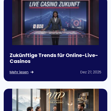
Zukünftige Trends für Online-Live-
Casinos
Mehr lesen
Dez 27, 2025