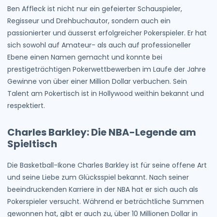
Ben Affleck ist nicht nur ein gefeierter Schauspieler,
Regisseur und Drehbuchautor, sondern auch ein
passionierter und äusserst erfolgreicher Pokerspieler. Er hat
sich sowohl auf Amateur- als auch auf professioneller
Ebene einen Namen gemacht und konnte bei
prestigeträchtigen Pokerwettbewerben im Laufe der Jahre
Gewinne von über einer Million Dollar verbuchen. Sein
Talent am Pokertisch ist in Hollywood weithin bekannt und
respektiert.
Charles Barkley: Die NBA-Legende am
Spieltisch
Die Basketball-Ikone Charles Barkley ist für seine offene Art
und seine Liebe zum Glücksspiel bekannt. Nach seiner
beeindruckenden Karriere in der NBA hat er sich auch als
Pokerspieler versucht. Während er beträchtliche Summen
gewonnen hat, gibt er auch zu, über 10 Millionen Dollar in