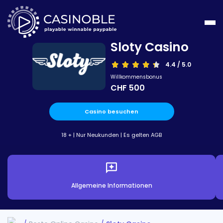
Sloty Casino
4.4 / 5.0
her
Willkommensbonus
CHF 500
gen
ette
le
Casino besuchen
cher
ghtning
18 + | Nur Neukunden |
Es gelten AGB
t
n
Seien Sie sich
ulette
cher
ng
bewusst
Xtreme
ghtning
cher
ingungen
o
Verantwortungsvolles
ulette
Allgemeine Informationen
hluss
Spielen
ga Fire
cher
aze
ulette