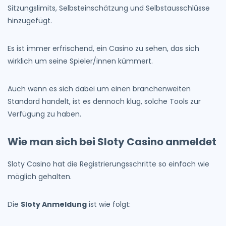
Sitzungslimits, Selbsteinschätzung und Selbstausschlüsse
hinzugefügt.
Es ist immer erfrischend, ein Casino zu sehen, das sich
wirklich um seine Spieler/innen kümmert.
Auch wenn es sich dabei um einen branchenweiten
Standard handelt, ist es dennoch klug, solche Tools zur
Verfügung zu haben.
Wie man sich bei Sloty Casino anmeldet
Sloty Casino hat die Registrierungsschritte so einfach wie
möglich gehalten.
Die
Sloty Anmeldung
ist wie folgt: