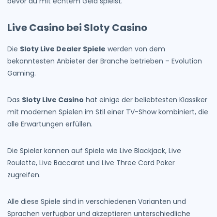
bevor du mit echtem Geld spielst.
Live Casino bei Sloty Casino
Die
Sloty Live Dealer Spiele
werden von dem
bekanntesten Anbieter der Branche betrieben – Evolution
Gaming.
Das
Sloty Live Casino
hat einige der beliebtesten Klassiker
mit modernen Spielen im Stil einer TV-Show kombiniert, die
alle Erwartungen erfüllen.
Die Spieler können auf Spiele wie Live Blackjack, Live
Roulette, Live Baccarat und Live Three Card Poker
zugreifen.
Alle diese Spiele sind in verschiedenen Varianten und
Sprachen verfügbar und akzeptieren unterschiedliche