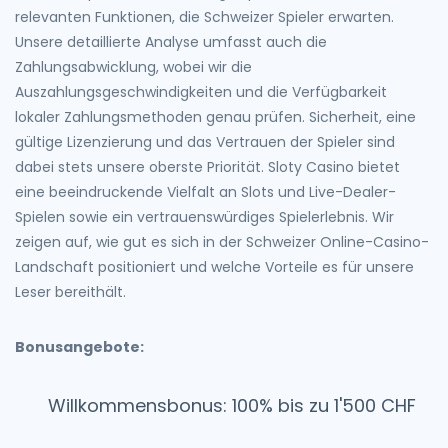
relevanten Funktionen, die Schweizer Spieler erwarten.
Unsere detaillierte Analyse umfasst auch die
Zahlungsabwicklung, wobei wir die
Auszahlungsgeschwindigkeiten und die Verfügbarkeit
lokaler Zahlungsmethoden genau prüfen. Sicherheit, eine
gültige Lizenzierung und das Vertrauen der Spieler sind
dabei stets unsere oberste Priorität. Sloty Casino bietet
eine beeindruckende Vielfalt an Slots und Live-Dealer-
Spielen sowie ein vertrauenswürdiges Spielerlebnis. Wir
zeigen auf, wie gut es sich in der Schweizer Online-Casino-
Landschaft positioniert und welche Vorteile es für unsere
Leser bereithält.
Bonusangebote:
Willkommensbonus: 100% bis zu 1'500 CHF