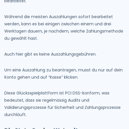
bearbeitet.
Während die meisten Auszahlungen sofort bearbeitet
werden, kann es bei einigen zwischen einem und drei
Werktagen dauern, je nachdem, welche Zahlungsmethode
du gewählt hast.
Auch hier gibt es keine Auszahlungsgebühren.
Um eine Auszahlung zu beantragen, musst du nur auf dein
Konto gehen und auf “Kasse” klicken.
Diese Glücksspielplattform ist PCI DSS-konform, was
bedeutet, dass sie regelmässig Audits und
Validierungsprozesse für Sicherheit und Zahlungsprozesse
durchläuft.