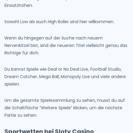
Einsatzhöhen.
Sowohl Low als auch High Roller sind hier willkommen.
Wenn du hingegen auf der Suche nach neuem
Nervenkitzel bist, sind die neueren Titel vielleicht genau das
Richtige für dich.
Du kannst Spiele wie Deal or No Deal Live, Football Studio,
Dream Catcher, Mega Ball, Monopoly Live und viele andere
spielen.
Um die gesamte Spielesammlung zu sehen, musst du auf
die Schaltfläche “Weitere Spiele” klicken, um die nächste
Partie zu sehen.
Sportwetten bei Sloty Casino