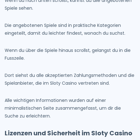
Wenn du nach unten scrollst, kannst du alle angebotenen
Spiele sehen.
Die angebotenen Spiele sind in praktische Kategorien
eingeteilt, damit du leichter findest, wonach du suchst.
Wenn du über die Spiele hinaus scrollst, gelangst du in die
Fusszeile.
Dort siehst du alle akzeptierten Zahlungsmethoden und die
Spielanbieter, die im Sloty Casino vertreten sind.
Alle wichtigen Informationen wurden auf einer
minimalistischen Seite zusammengefasst, um dir die
Suche zu erleichtern.
Lizenzen und Sicherheit im Sloty Casino