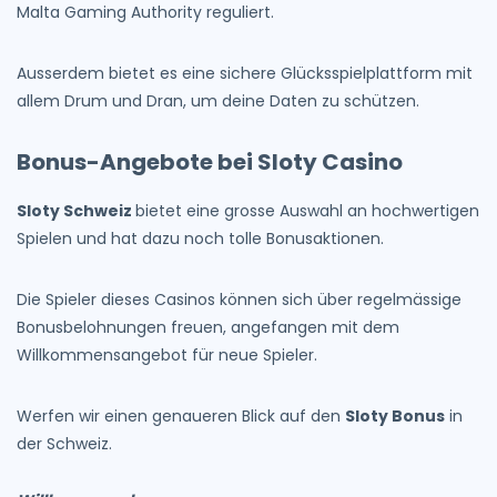
Malta Gaming Authority reguliert.
Ausserdem bietet es eine sichere Glücksspielplattform mit
allem Drum und Dran, um deine Daten zu schützen.
Bonus-Angebote bei Sloty Casino
Sloty Schweiz
bietet eine grosse Auswahl an hochwertigen
Spielen und hat dazu noch tolle Bonusaktionen.
Die Spieler dieses Casinos können sich über regelmässige
Bonusbelohnungen freuen, angefangen mit dem
Willkommensangebot für neue Spieler.
Werfen wir einen genaueren Blick auf den
Sloty Bonus
in
der Schweiz.