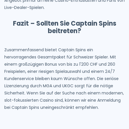
Angebot primär an reine Casino-Enthusiasten und Fans von
Live-Dealer-Spielen.
Fazit – Sollten Sie Captain Spins
beitreten?
Zusammenfassend bietet Captain Spins ein
hervorragendes Gesamtpaket für Schweizer Spieler. Mit
einem großzügigen Bonus von bis zu 1'200 CHF und 260
Freispielen, einer riesigen Spielauswahl und einem 24/7
Kundenservice bleiben kaum Wünsche offen. Die seriöse
Lizenzierung durch MGA und UKGC sorgt für die nötige
Sicherheit. Wenn Sie auf der Suche nach einem modernen,
slot-fokussierten Casino sind, können wir eine Anmeldung
bei Captain Spins uneingeschränkt empfehlen.