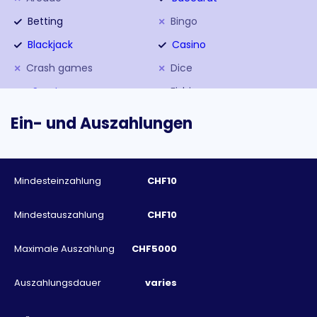
Fortune Factory Studios
Foxium
Betting
Bingo
Gameburger Studios
Gold Coin Studios
Blackjack
Casino
Golden Rock Studios
GONG Gaming
Crash games
Dice
Technologies
eSports
Fishing
Green Jade Games
Hacksaw Gaming
Game Show
Instant Win
Ein- und Auszahlungen
Inspired Gaming
IronDog
Jackpot
Jackpot games
JustForTheWin
Kalamba Games
Keno
Live Casino
Lightning Box
Max Win Gaming
Mindesteinzahlung
CHF10
Live Dealer
Live dealer games
Merkur
Microgaming
Lottery
Mine Games
Mindestauszahlung
CHF10
Neon Valley Studios
NetEnt
Others
Plinko
Nolimit City
Northern Lights Gaming
Maximale Auszahlung
CHF5000
Poker
Roulette
NYX Gaming Group
Old Skool Studios
Scratch Cards
Scratchcards
Auszahlungsdauer
varies
PearFiction
Play’n Go
Shooting
Sic Bo
Pulse 8 Studios
Push Gaming