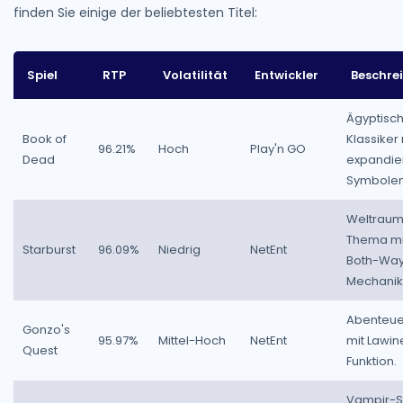
finden Sie einige der beliebtesten Titel:
Spiel
RTP
Volatilität
Entwickler
Beschre
Ägyptisc
Book of
Klassiker 
96.21%
Hoch
Play'n GO
Dead
expandie
Symbolen
Weltrau
Thema mi
Starburst
96.09%
Niedrig
NetEnt
Both-Wa
Mechanik
Abenteue
Gonzo's
95.97%
Mittel-Hoch
NetEnt
mit Lawin
Quest
Funktion.
Vampir-