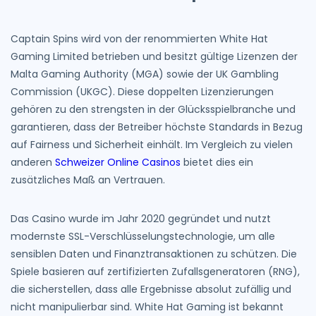
Captain Spins wird von der renommierten White Hat
Gaming Limited betrieben und besitzt gültige Lizenzen der
Malta Gaming Authority (MGA) sowie der UK Gambling
Commission (UKGC). Diese doppelten Lizenzierungen
gehören zu den strengsten in der Glücksspielbranche und
garantieren, dass der Betreiber höchste Standards in Bezug
auf Fairness und Sicherheit einhält. Im Vergleich zu vielen
anderen
Schweizer Online Casinos
bietet dies ein
zusätzliches Maß an Vertrauen.
Das Casino wurde im Jahr 2020 gegründet und nutzt
modernste SSL-Verschlüsselungstechnologie, um alle
sensiblen Daten und Finanztransaktionen zu schützen. Die
Spiele basieren auf zertifizierten Zufallsgeneratoren (RNG),
die sicherstellen, dass alle Ergebnisse absolut zufällig und
nicht manipulierbar sind. White Hat Gaming ist bekannt