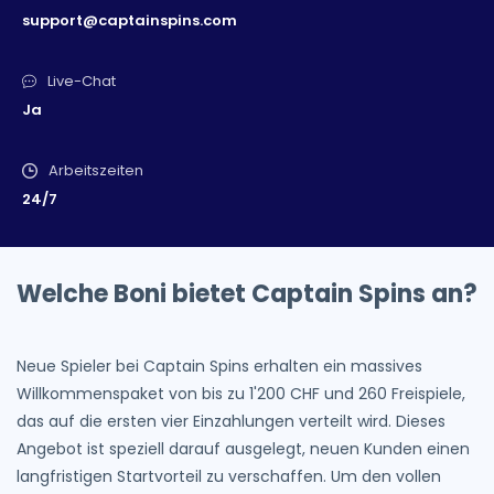
support@captainspins.com
Live-Chat
Ja
Arbeitszeiten
24/7
Welche Boni bietet Captain Spins an?
Neue Spieler bei Captain Spins erhalten ein massives
Willkommenspaket von bis zu 1'200 CHF und 260 Freispiele,
das auf die ersten vier Einzahlungen verteilt wird. Dieses
Angebot ist speziell darauf ausgelegt, neuen Kunden einen
langfristigen Startvorteil zu verschaffen. Um den vollen