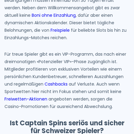
Bedingungen müssen innerhalb von 30 Tagen erfüllt
werden. Neben dem Willkommensangebot gibt es zwar
aktuell keine
Boni ohne Einzahlung
, dafür aber einen
dynamischen Aktionskalender. Dieser bietet tägliche
Belohnungen, die von
Freispiele
für beliebte Slots bis hin zu
Einzahlungs-Matches reichen.
Für treue Spieler gibt es ein VIP-Programm, das nach einer
dreimonatigen «Potenzieller VIP»-Phase zugänglich ist.
Mitglieder profitieren von exklusiven Vorteilen wie einem
persönlichen Kundenbetreuer, schnelleren Auszahlungen
und regelmäßigen
Cashbacks
auf Verluste. Auch wenn
Sportwetten hier nicht im Fokus stehen und somit keine
Freiwetten-Aktionen
angeboten werden, sorgen die
Casino-Promotionen für ausreichend Abwechslung.
Ist Captain Spins seriös und sicher
für Schweizer Spieler?