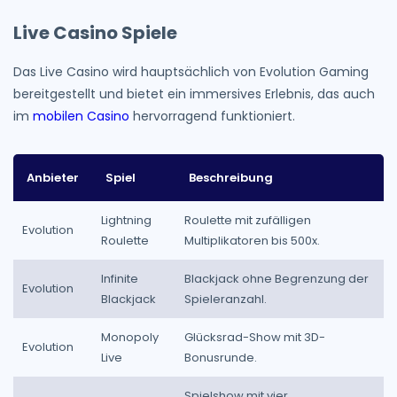
Live Casino Spiele
Das Live Casino wird hauptsächlich von Evolution Gaming
bereitgestellt und bietet ein immersives Erlebnis, das auch
im
mobilen Casino
hervorragend funktioniert.
Anbieter
Spiel
Beschreibung
Lightning
Roulette mit zufälligen
Evolution
Roulette
Multiplikatoren bis 500x.
Infinite
Blackjack ohne Begrenzung der
Evolution
Blackjack
Spieleranzahl.
Monopoly
Glücksrad-Show mit 3D-
Evolution
Live
Bonusrunde.
Spielshow mit vier