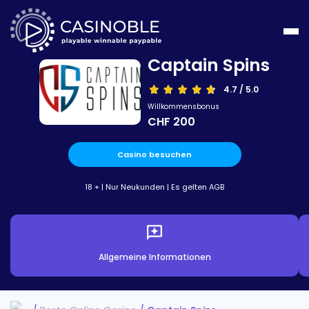
Captain Spins
4.7 / 5.0
her
Willkommensbonus
CHF 200
gen
ette
le
Casino besuchen
cher
ghtning
18 + | Nur Neukunden |
Es gelten AGB
t
n
Seien Sie sich
ulette
cher
ng
bewusst
Xtreme
ghtning
cher
ingungen
o
Verantwortungsvolles
ulette
Allgemeine Informationen
hluss
Spielen
ga Fire
cher
aze
ulette