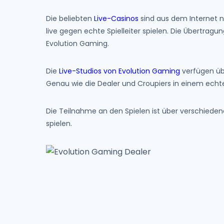
Die beliebten
Live-Casinos
sind aus dem Internet n
live gegen echte Spielleiter spielen. Die Übertra
Evolution Gaming.
Die
Live-Studios von Evolution Gaming
verfügen übe
Genau wie die Dealer und Croupiers in einem echt
Die Teilnahme an den Spielen ist über verschiede
spielen.