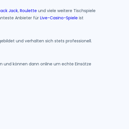
lack Jack
,
Roulette
und viele weitere Tischspiele
nnteste Anbieter für
Live-Casino-Spiele
ist
bildet und verhalten sich stets professionell.
en und können dann online um echte Einsätze