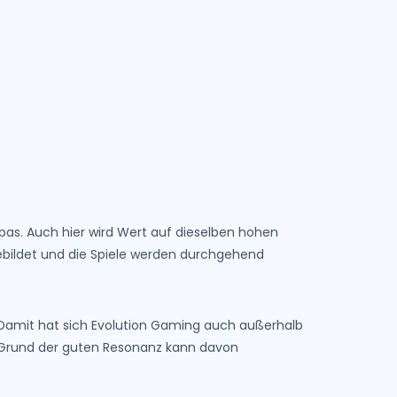
as. Auch hier wird Wert auf dieselben hohen
sgebildet und die Spiele werden durchgehend
amit hat sich Evolution Gaming auch außerhalb
Grund der guten Resonanz kann davon