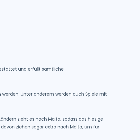
stattet und erfüllt sämtliche
en werden. Unter anderem werden auch Spiele mit
Ländern zieht es nach Malta, sodass das hiesige
le davon ziehen sogar extra nach Malta, um für