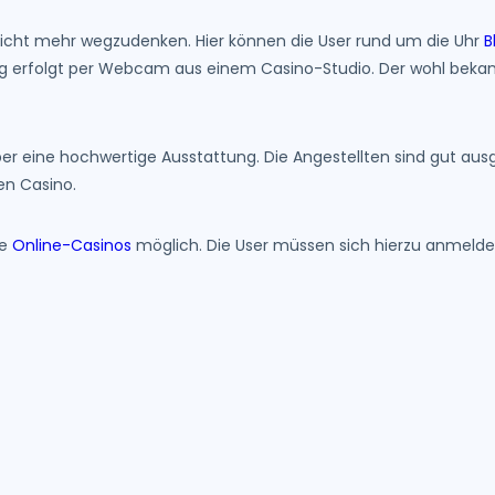
icht mehr wegzudenken. Hier können die User rund um die Uhr
B
gung erfolgt per Webcam aus einem Casino-Studio. Der wohl beka
r eine hochwertige Ausstattung. Die Angestellten sind gut ausge
en Casino.
ne
Online-Casinos
möglich. Die User müssen sich hierzu anmeld