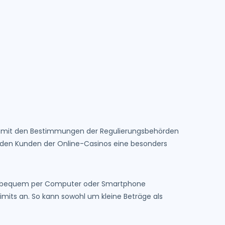
dlich mit den Bestimmungen der Regulierungsbehörden
n den Kunden der Online-Casinos eine besonders
tze bequem per Computer oder Smartphone
imits an. So kann sowohl um kleine Beträge als