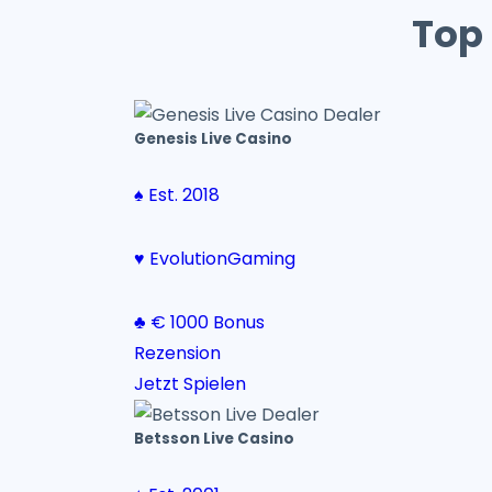
Top 
Genesis Live Casino
♠ Est. 2018
♥ EvolutionGaming
♣ € 1000 Bonus
Rezension
Jetzt Spielen
Betsson Live Casino