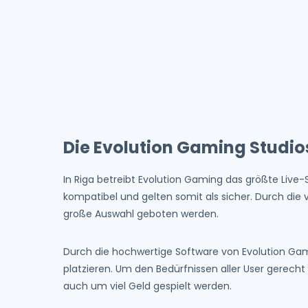
Die Evolution Gaming Studios
In Riga betreibt Evolution Gaming das größte Live-
kompatibel und gelten somit als sicher. Durch die
große Auswahl geboten werden.
Durch die hochwertige Software von Evolution Ga
platzieren. Um den Bedürfnissen aller User gerech
auch um viel Geld gespielt werden.