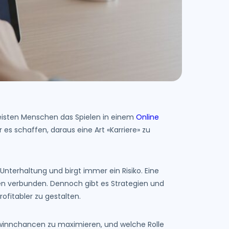
 meisten Menschen das Spielen in einem
Online
r es schaffen, daraus eine Art «Karriere» zu
e Unterhaltung und birgt immer ein Risiko. Eine
gen verbunden. Dennoch gibt es Strategien und
rofitabler zu gestalten.
ewinnchancen zu maximieren, und welche Rolle