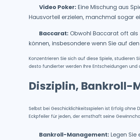
Video Poker:
Eine Mischung aus Spie
Hausvorteil erzielen, manchmal sogar e
Baccarat:
Obwohl Baccarat oft als G
können, insbesondere wenn Sie auf den 
Konzentrieren Sie sich auf diese Spiele, studieren 
desto fundierter werden Ihre Entscheidungen und d
Disziplin, Bankrol
Selbst bei Geschicklichkeitsspielen ist Erfolg ohne 
Eckpfeiler für jeden, der ernsthaft seine Gewinn
Bankroll-Management:
Legen Sie e