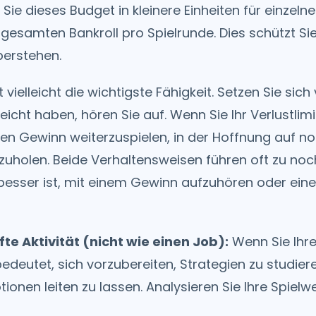
n Sie dieses Budget in kleinere Einheiten für einzel
r gesamten Bankroll pro Spielrunde. Dies schützt Si
berstehen.
t vielleicht die wichtigste Fähigkeit. Setzen Sie sic
reicht haben, hören Sie auf. Wenn Sie Ihr Verlustlim
sen Gewinn weiterzuspielen, in der Hoffnung auf n
zuholen. Beide Verhaltensweisen führen oft zu noc
 besser ist, mit einem Gewinn aufzuhören oder eine
te Aktivität (nicht wie einen Job):
Wenn Sie Ihr
edeutet, sich vorzubereiten, Strategien zu studie
tionen leiten zu lassen. Analysieren Sie Ihre Spiel