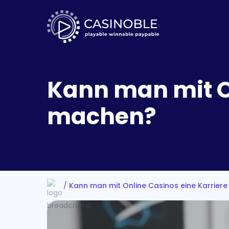
Kann man mit On
Book of Ra Deluxe
Neue Casinos
Cashback Bonus
Über Uns
Basketball
Maste
Call o
Coo
Jok
Gates of Olympus
Online Casinos
Freiwetten
Kontaktiere Uns
Boxen
Paysaf
CS G
Ge
Pla
machen?
Sweet Bonanza
Mobile Casinos
Freispiele
Partnerschaft
Fußball
Visa
Dota 
Haf
Spi
Sugar Rush
Schneller Auszahlung
Bonus Ohne Einzahlung
Nachricht
Formel 1
Aplauz
Leagu
Ca
Adventures Beyond Wonderland
Krypto Casinos
Seitenverzeichnis
Golf
Overw
Slo
Sugar Rush 1000
Mindesteinzahlung
Eishockey
Starcr
Cro
Sizzling Hot Deluxe
Tennis
Ki
Oink Oink Oink
UFC
Sil
Kann man mit Online Casinos eine Karrier