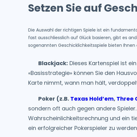
Setzen Sie auf Gesch
Die Auswahl der richtigen Spiele ist ein fundame
fast ausschliesslich auf Glück basieren, gibt es a
sogenannten Geschicklichkeitsspiele bieten Ihnen d
Blackjack:
Dieses Kartenspiel ist ei
«Basisstrategie» können Sie den Hausvort
Karte nimmt, wann man hält, verdoppelt o
Poker (z.B.
Texas Hold’em
,
Three 
sondern oft auch gegen andere Spieler.
Wahrscheinlichkeitsrechnung und ein ti
ein erfolgreicher Pokerspieler zu werden