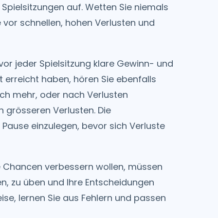
ne Spielsitzungen auf. Wetten Sie niemals
e vor schnellen, hohen Verlusten und
h vor jeder Spielsitzung klare Gewinn- und
it erreicht haben, hören Sie ebenfalls
och mehr, oder nach Verlusten
h grösseren Verlusten. Die
 Pause einzulegen, bevor sich Verluste
e Chancen verbessern wollen, müssen
ren, zu üben und Ihre Entscheidungen
weise, lernen Sie aus Fehlern und passen