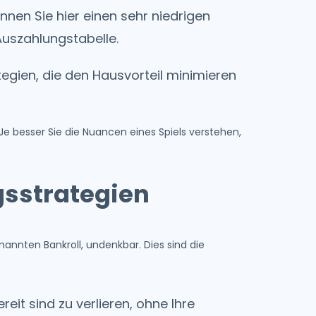
nnen Sie hier einen sehr niedrigen
Auszahlungstabelle.
egien, die den Hausvorteil minimieren
 Je besser Sie die Nuancen eines Spiels verstehen,
gsstrategien
enannten Bankroll, undenkbar. Dies sind die
reit sind zu verlieren, ohne Ihre