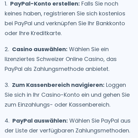
PayPal-Konto erstellen:
Falls Sie noch
keines haben, registrieren Sie sich kostenlos
bei PayPal und verknüpfen Sie Ihr Bankkonto
oder Ihre Kreditkarte.
Casino auswählen:
Wählen Sie ein
lizenziertes Schweizer Online Casino, das
PayPal als Zahlungsmethode anbietet.
Zum Kassenbereich navigieren:
Loggen
Sie sich in Ihr Casino-Konto ein und gehen Sie
zum Einzahlungs- oder Kassenbereich.
PayPal auswählen:
Wählen Sie PayPal aus
der Liste der verfügbaren Zahlungsmethoden.