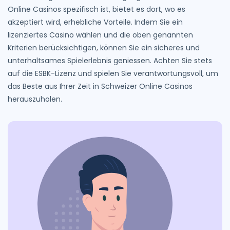
Online Casinos spezifisch ist, bietet es dort, wo es
akzeptiert wird, erhebliche Vorteile. Indem Sie ein
lizenziertes Casino wählen und die oben genannten
Kriterien berücksichtigen, können Sie ein sicheres und
unterhaltsames Spielerlebnis geniessen. Achten Sie stets
auf die ESBK-Lizenz und spielen Sie verantwortungsvoll, um
das Beste aus Ihrer Zeit in Schweizer Online Casinos
herauszuholen.