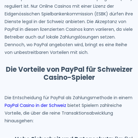
reguliert ist. Nur Online Casinos mit einer Lizenz der
Eidgenössischen Spielbankenkommission (ESBK) dürfen ihre
Dienste legal in der Schweiz anbieten. Die Akzeptanz von
PayPal in diesen lizenzierten Casinos kann variieren, da viele
Betreiber auch auf lokale Zahlungslösungen setzen.
Dennoch, wo PayPal angeboten wird, bringt es eine Reihe
von unbestreitbaren Vorteilen mit sich.
Die Vorteile von PayPal für Schweizer
Casino-Spieler
Die Entscheidung für PayPal als Zahlungsmethode in einem
PayPal Casino in der Schweiz
bietet Spielern zahlreiche
Vorteile, die über die reine Transaktionsabwicklung
hinausgehen: