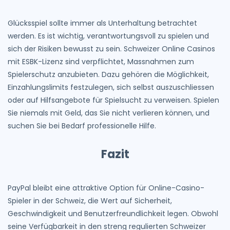
Glücksspiel sollte immer als Unterhaltung betrachtet
werden. Es ist wichtig, verantwortungsvoll zu spielen und
sich der Risiken bewusst zu sein. Schweizer Online Casinos
mit ESBK-Lizenz sind verpflichtet, Massnahmen zum
Spielerschutz anzubieten. Dazu gehören die Möglichkeit,
Einzahlungslimits festzulegen, sich selbst auszuschliessen
oder auf Hilfsangebote für Spielsucht zu verweisen. Spielen
Sie niemals mit Geld, das Sie nicht verlieren können, und
suchen Sie bei Bedarf professionelle Hilfe.
Fazit
PayPal bleibt eine attraktive Option für Online-Casino-
Spieler in der Schweiz, die Wert auf Sicherheit,
Geschwindigkeit und Benutzerfreundlichkeit legen. Obwohl
seine Verfügbarkeit in den streng regulierten Schweizer