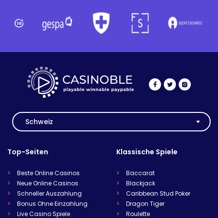
Schweiz
Top-Seiten
Klassische Spiele
Beste Online Casinos
Baccarat
Neue Online Casinos
Blackjack
Schneller Auszahlung
Caribbean Stud Poker
Bonus Ohne Einzahlung
Dragon Tiger
Live Casino Spiele
Roulette