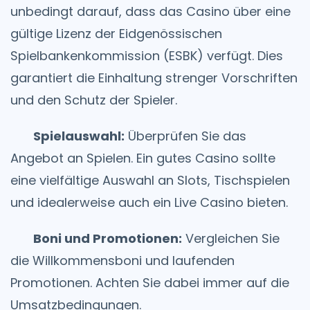
unbedingt darauf, dass das Casino über eine
gültige Lizenz der Eidgenössischen
Spielbankenkommission (ESBK) verfügt. Dies
garantiert die Einhaltung strenger Vorschriften
und den Schutz der Spieler.
Spielauswahl:
Überprüfen Sie das
Angebot an Spielen. Ein gutes Casino sollte
eine vielfältige Auswahl an Slots, Tischspielen
und idealerweise auch ein Live Casino bieten.
Boni und Promotionen:
Vergleichen Sie
die Willkommensboni und laufenden
Promotionen. Achten Sie dabei immer auf die
Umsatzbedingungen.