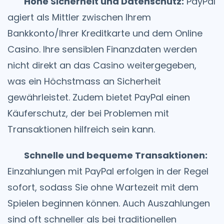
Hohe Sicherheit und Datenschutz:
PayPal
agiert als Mittler zwischen Ihrem
Bankkonto/Ihrer Kreditkarte und dem Online
Casino. Ihre sensiblen Finanzdaten werden
nicht direkt an das Casino weitergegeben,
was ein Höchstmass an Sicherheit
gewährleistet. Zudem bietet PayPal einen
Käuferschutz, der bei Problemen mit
Transaktionen hilfreich sein kann.
Schnelle und bequeme Transaktionen:
Einzahlungen mit PayPal erfolgen in der Regel
sofort, sodass Sie ohne Wartezeit mit dem
Spielen beginnen können. Auch Auszahlungen
sind oft schneller als bei traditionellen