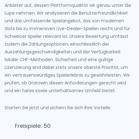
Anbieter auf, dessen Plattformqualität wir genau unter die
Lupe nehmen. Wir analysieren die Benutzerfreundlichkeit
und das umfassende Spielangebot, das von modernen
Slots bis zu immersiven Live-Dealer-Spielen reicht und für
Schweizer Spieler relevant ist. Unsere Bewertung umfasst
zudem die Zahlungsoptionen, einschliesslich der
Auszahlungsgeschwindigkeiten und der Verfügbarkeit
lokaler CHF-Methoden. Sicherheit und eine gültige
Lizenzierung sind dabei stets unsere oberste Priorität, um
ein vertrauenswürdiges Spielerlebnis zu gewährleisten. Wir
prüfen, ob Gratowin diesen Anforderungen gerecht wird
und ein faires sowie unterhaltsames Umfeld bietet.
Starten Sie jetzt und sichern Sie sich Ihre Vorteile:
Freispiele: 50