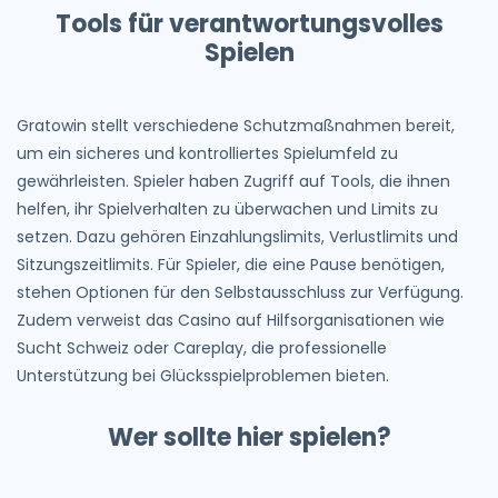
Tools für verantwortungsvolles
Spielen
Gratowin stellt verschiedene Schutzmaßnahmen bereit,
um ein sicheres und kontrolliertes Spielumfeld zu
gewährleisten. Spieler haben Zugriff auf Tools, die ihnen
helfen, ihr Spielverhalten zu überwachen und Limits zu
setzen. Dazu gehören Einzahlungslimits, Verlustlimits und
Sitzungszeitlimits. Für Spieler, die eine Pause benötigen,
stehen Optionen für den Selbstausschluss zur Verfügung.
Zudem verweist das Casino auf Hilfsorganisationen wie
Sucht Schweiz oder Careplay, die professionelle
Unterstützung bei Glücksspielproblemen bieten.
Wer sollte hier spielen?