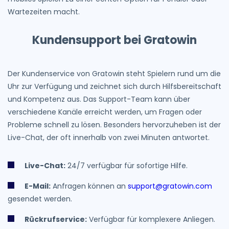
Wartezeiten macht.
Kundensupport bei Gratowin
Der Kundenservice von Gratowin steht Spielern rund um die
Uhr zur Verfügung und zeichnet sich durch Hilfsbereitschaft
und Kompetenz aus. Das Support-Team kann über
verschiedene Kanäle erreicht werden, um Fragen oder
Probleme schnell zu lösen. Besonders hervorzuheben ist der
Live-Chat, der oft innerhalb von zwei Minuten antwortet.
Live-Chat:
24/7 verfügbar für sofortige Hilfe.
E-Mail:
Anfragen können an
support@gratowin.com
gesendet werden.
Rückrufservice:
Verfügbar für komplexere Anliegen.