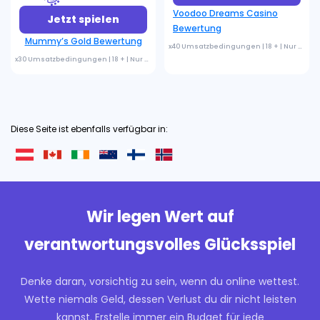
Voodoo Dreams Casino
Jetzt spielen
Bewertung
Mummy’s Gold Bewertung
x40 Umsatzbedingungen | 18 + | Nur Neukunden |
x30 Umsatzbedingungen | 18 + | Nur Neukunden |
Es gelten AGB
Diese Seite ist ebenfalls verfügbar in:
Wir legen Wert auf
verantwortungsvolles Glücksspiel
Denke daran, vorsichtig zu sein, wenn du online wettest.
Wette niemals Geld, dessen Verlust du dir nicht leisten
kannst. Erstelle immer ein Budget für jede