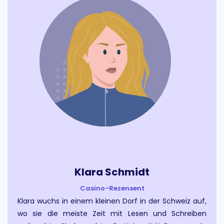
Umsatzbedingungen, die vor einer Auszahlung erfüllt
werden müssen.
Klara Schmidt
Casino-Rezensent
Klara wuchs in einem kleinen Dorf in der Schweiz auf,
wo sie die meiste Zeit mit Lesen und Schreiben