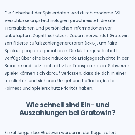
Die Sicherheit der Spielerdaten wird durch moderne SSL-
Verschlüsselungstechnologien gewährleistet, die alle
Transaktionen und persönlichen Informationen vor
unbefugtem Zugriff schützen. Zudem verwendet Gratowin
zertifizierte Zufallszahlengeneratoren (RNG), um faire
Spielausgänge zu garantieren. Die Muttergesellschaft
verfügt über eine beeindruckende Erfolgsgeschichte in der
Branche und setzt sich aktiv für Transparenz ein. Schweizer
Spieler können sich darauf verlassen, dass sie sich in einer
regulierten und sicheren Umgebung befinden, in der
Fairness und Spielerschutz Priorität haben.
Wie schnell sind Ein- und
Auszahlungen bei Gratowin?
Einzahlungen bei Gratowin werden in der Regel sofort