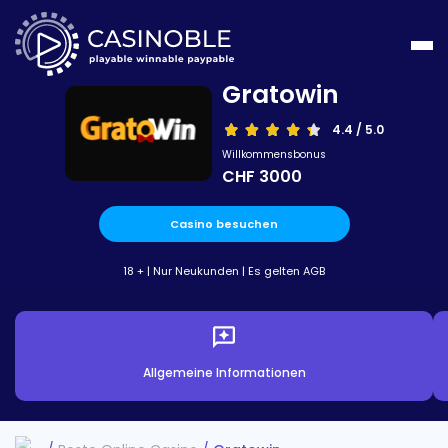
Gratowin
4.4 / 5.0
her
Willkommensbonus
CHF 3000
gen
ette
le
Casino besuchen
cher
ghtning
18 + | Nur Neukunden |
Es gelten AGB
t
n
Seien Sie sich
ulette
cher
ng
bewusst
Xtreme
ghtning
cher
ingungen
o
Verantwortungsvolles
ulette
Allgemeine Informationen
hluss
Spielen
ga Fire
cher
aze
ulette