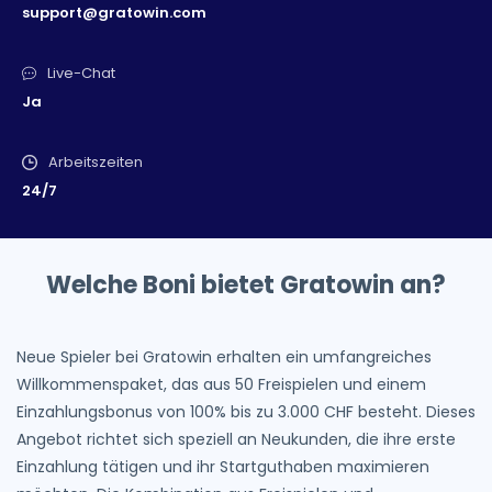
support@gratowin.com
Live-Chat
Ja
Arbeitszeiten
24/7
Welche Boni bietet Gratowin an?
Neue Spieler bei Gratowin erhalten ein umfangreiches
Willkommenspaket, das aus 50 Freispielen und einem
Einzahlungsbonus von 100% bis zu 3.000 CHF besteht. Dieses
Angebot richtet sich speziell an Neukunden, die ihre erste
Einzahlung tätigen und ihr Startguthaben maximieren