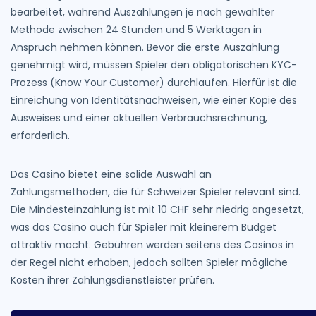
bearbeitet, während Auszahlungen je nach gewählter
Methode zwischen 24 Stunden und 5 Werktagen in
Anspruch nehmen können. Bevor die erste Auszahlung
genehmigt wird, müssen Spieler den obligatorischen KYC-
Prozess (Know Your Customer) durchlaufen. Hierfür ist die
Einreichung von Identitätsnachweisen, wie einer Kopie des
Ausweises und einer aktuellen Verbrauchsrechnung,
erforderlich.
Das Casino bietet eine solide Auswahl an
Zahlungsmethoden, die für Schweizer Spieler relevant sind.
Die Mindesteinzahlung ist mit 10 CHF sehr niedrig angesetzt,
was das Casino auch für Spieler mit kleinerem Budget
attraktiv macht. Gebühren werden seitens des Casinos in
der Regel nicht erhoben, jedoch sollten Spieler mögliche
Kosten ihrer Zahlungsdienstleister prüfen.