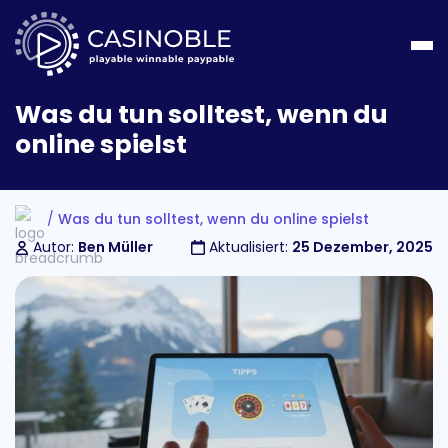
Was du tun solltest, wenn du
online spielst
her
gen
ette
le
Was du tun solltest, wenn du online spielst
Autor:
Ben Müller
Aktualisiert:
25 Dezember, 2025
cher
ghtning
t
n
Seien Sie sich
ulette
cher
ng
bewusst
Xtreme
ghtning
cher
ingungen
o
Verantwortungsvolles
ulette
hluss
Spielen
ga Fire
cher
aze
ulette