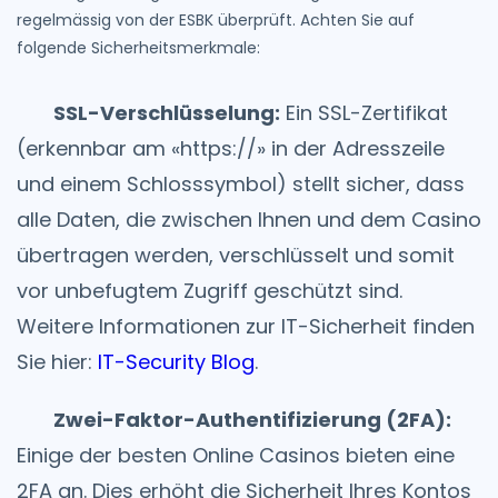
regelmässig von der ESBK überprüft. Achten Sie auf
folgende Sicherheitsmerkmale:
SSL-Verschlüsselung:
Ein SSL-Zertifikat
(erkennbar am «https://» in der Adresszeile
und einem Schlosssymbol) stellt sicher, dass
alle Daten, die zwischen Ihnen und dem Casino
übertragen werden, verschlüsselt und somit
vor unbefugtem Zugriff geschützt sind.
Weitere Informationen zur IT-Sicherheit finden
Sie hier:
IT-Security Blog
.
Zwei-Faktor-Authentifizierung (2FA):
Einige der besten Online Casinos bieten eine
2FA an. Dies erhöht die Sicherheit Ihres Kontos