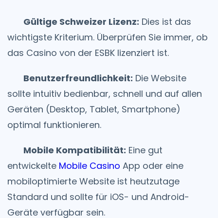
Gültige Schweizer Lizenz:
Dies ist das
wichtigste Kriterium. Überprüfen Sie immer, ob
das Casino von der ESBK lizenziert ist.
Benutzerfreundlichkeit:
Die Website
sollte intuitiv bedienbar, schnell und auf allen
Geräten (Desktop, Tablet, Smartphone)
optimal funktionieren.
Mobile Kompatibilität:
Eine gut
entwickelte
Mobile Casino
App oder eine
mobiloptimierte Website ist heutzutage
Standard und sollte für iOS- und Android-
Geräte verfügbar sein.