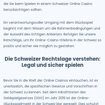
die Sie beim Spielen in einem Schweizer Online Casino
berücksichtigen sollten.
Ein verantwortungsvoller Umgang mit dem Glücksspiel
beginnt mit dem Wissen um die Rahmenbedingungen und
der Auswahl des richtigen Anbieters. Befolgen Sie unsere
Ratschläge, um Ihr Online-Casino-Erlebnis in der Schweiz so
positiv und sicher wie möglich zu gestalten.
Die Schweizer Rechtslage verstehen:
Legal und sicher spielen
Bevor Sie in die Welt der Online Casinos eintauchen, ist es
unerlässlich, die spezifischen Gesetze und Vorschriften in
der Schweiz zu kennen. Seit dem Inkrafttreten des
Geldspielgesetzes (GSG) im Jahr 2019 ist der Online-
Glücksspielmarkt in der Schweiz klar geregelt. Dies schützt