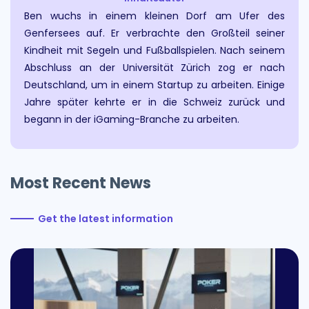
Ben wuchs in einem kleinen Dorf am Ufer des
Genfersees auf. Er verbrachte den Großteil seiner
Kindheit mit Segeln und Fußballspielen. Nach seinem
Abschluss an der Universität Zürich zog er nach
Deutschland, um in einem Startup zu arbeiten. Einige
Jahre später kehrte er in die Schweiz zurück und
begann in der iGaming-Branche zu arbeiten.
Most Recent News
Get the latest information