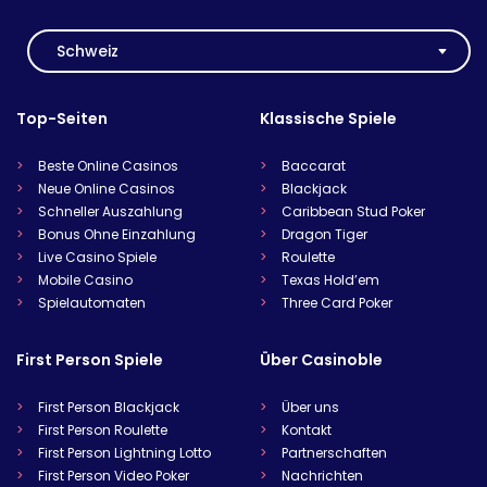
Schweiz
Top-Seiten
Klassische Spiele
Beste Online Casinos
Baccarat
Neue Online Casinos
Blackjack
Schneller Auszahlung
Caribbean Stud Poker
Bonus Ohne Einzahlung
Dragon Tiger
Live Casino Spiele
Roulette
Mobile Casino
Texas Hold’em
Spielautomaten
Three Card Poker
First Person Spiele
Über Casinoble
First Person Blackjack
Über uns
First Person Roulette
Kontakt
First Person Lightning Lotto
Partnerschaften
First Person Video Poker
Nachrichten