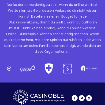
Denke daran, vorsichtig zu sein, wenn du online wettest.
Wette niemals Geld, dessen Verlust du dir nicht leisten
kannst. Erstelle immer ein Budget für jede
Glücksspielsitzung, damit du weißt, wann du aufhören
musst. Trinke keinen Alkohol, wenn du online wettest.
Online-Glücksspiele können sehr süchtig machen. Wenn
du Probleme hast, mit dem Spielen aufzuhören, oder wenn
dein Verhalten deine Familie beeinträchtigt, wende dich an
diese Organisationen.