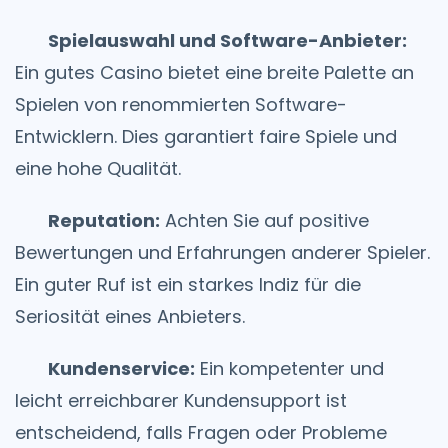
Spielauswahl und Software-Anbieter:
Ein gutes Casino bietet eine breite Palette an
Spielen von renommierten Software-
Entwicklern. Dies garantiert faire Spiele und
eine hohe Qualität.
Reputation:
Achten Sie auf positive
Bewertungen und Erfahrungen anderer Spieler.
Ein guter Ruf ist ein starkes Indiz für die
Seriosität eines Anbieters.
Kundenservice:
Ein kompetenter und
leicht erreichbarer Kundensupport ist
entscheidend, falls Fragen oder Probleme