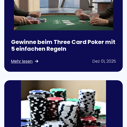
Gewinne beim Three Card Poker mit
5 einfachen Regeln
Mehr lesen
Dez 01, 2025