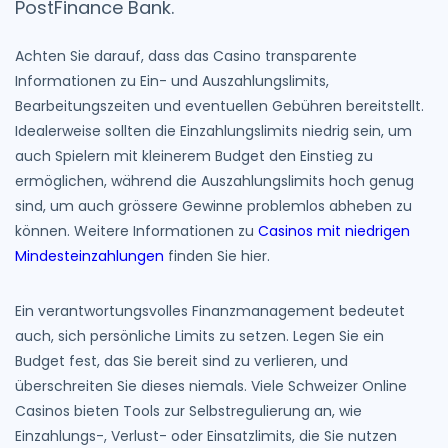
PostFinance Bank.
Achten Sie darauf, dass das Casino transparente
Informationen zu Ein- und Auszahlungslimits,
Bearbeitungszeiten und eventuellen Gebühren bereitstellt.
Idealerweise sollten die Einzahlungslimits niedrig sein, um
auch Spielern mit kleinerem Budget den Einstieg zu
ermöglichen, während die Auszahlungslimits hoch genug
sind, um auch grössere Gewinne problemlos abheben zu
können. Weitere Informationen zu
Casinos mit niedrigen
Mindesteinzahlungen
finden Sie hier.
Ein verantwortungsvolles Finanzmanagement bedeutet
auch, sich persönliche Limits zu setzen. Legen Sie ein
Budget fest, das Sie bereit sind zu verlieren, und
überschreiten Sie dieses niemals. Viele Schweizer Online
Casinos bieten Tools zur Selbstregulierung an, wie
Einzahlungs-, Verlust- oder Einsatzlimits, die Sie nutzen